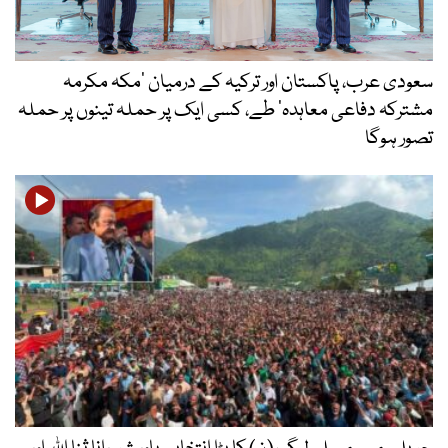
سعودی عرب، پاکستان اور ترکیہ کے درمیان ’مکہ مکرمہ
مشترکہ دفاعی معاہدہ‘ طے، کسی ایک پر حملہ تینوں پر حملہ
تصور ہوگا