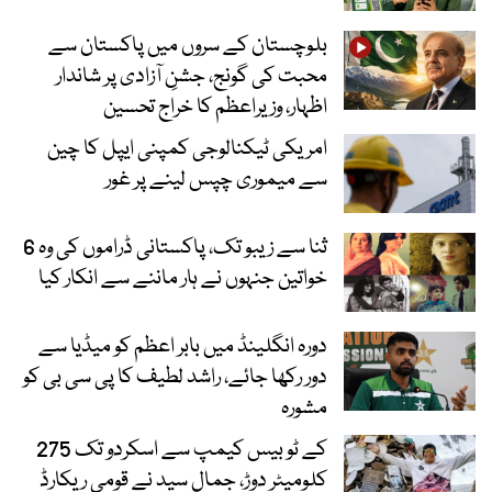
بلوچستان کے سروں میں پاکستان سے
محبت کی گونج، جشنِ آزادی پر شاندار
اظہار، وزیراعظم کا خراج تحسین
امریکی ٹیکنالوجی کمپنی ایپل کا چین
سے میموری چپس لینے پر غور
ثنا سے زیبو تک، پاکستانی ڈراموں کی وہ 6
خواتین جنہوں نے ہار ماننے سے انکار کیا
دورہ انگلینڈ میں بابر اعظم کو میڈیا سے
دور رکھا جائے، راشد لطیف کا پی سی بی کو
مشورہ
کے ٹو بیس کیمپ سے اسکردو تک 275
کلومیٹر دوڑ، جمال سید نے قومی ریکارڈ