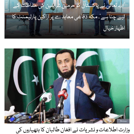
’اللہ تعالیٰ نے پاکستان کو حرمین شریفین کی حفاظت کے
لیے چنا ہے‘، مکہ دفاعی معاہدے پر اراکین پارلیمنٹ کا
اظہار خیال
وزارت اطلاعات و نشریات نے افغان طالبان کا ہتھیاروں کی