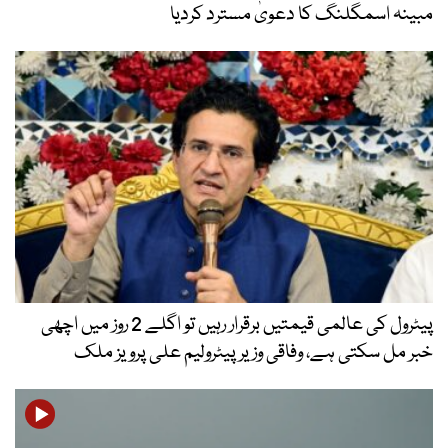
مبینہ اسمگلنگ کا دعویٰ مسترد کردیا
پیٹرول کی عالمی قیمتیں برقرار رہیں تو اگلے 2 روز میں اچھی
خبر مل سکتی ہے، وفاقی وزیر پیٹرولیم علی پرویز ملک