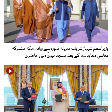
وزیراعظم شہباز شریف مدینہ منورہ سے روانہ، مکہ مشترکہ
دفاعی معاہدے کے بعد مسجد نبویؐ میں حاضری