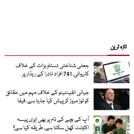
تازہ ترین
جعلی شناختی دستاویزات کے خلاف
کارروائی، 741 افراد نادرا کے ریڈار پر
جیانی انفینٹینو کے خلاف مہم میں حقائق
کو توڑ مروڑ کر پیش کیا جارہا ہے، فیفا
آپ کے بچے کے نام پر بھی ایزی پیسہ
اکاؤنٹ کھل سکتا ہے، طریقہ کیا ہے؟