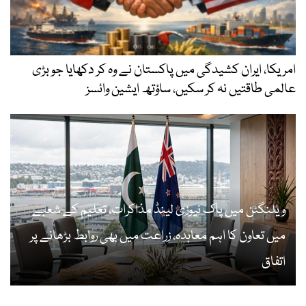
امریکا، ایران کشیدگی میں پاکستان نے وہ کر دکھایا جو بڑی
عالمی طاقتیں نہ کر سکیں، ساؤتھ ایشین وائسز
ویلنگٹن میں پاک نیوزی لینڈ مذاکرات، تعلیم کے شعبے
میں تعاون کا اہم معاہدہ، زراعت میں بھی روابط بڑھانے پر
اتفاق