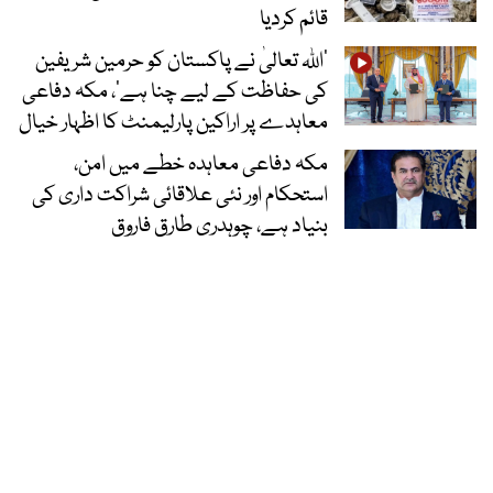
قائم کردیا
’اللہ تعالیٰ نے پاکستان کو حرمین شریفین
کی حفاظت کے لیے چنا ہے‘، مکہ دفاعی
معاہدے پر اراکین پارلیمنٹ کا اظہار خیال
مکہ دفاعی معاہدہ خطے میں امن،
استحکام اور نئی علاقائی شراکت داری کی
بنیاد ہے، چوہدری طارق فاروق