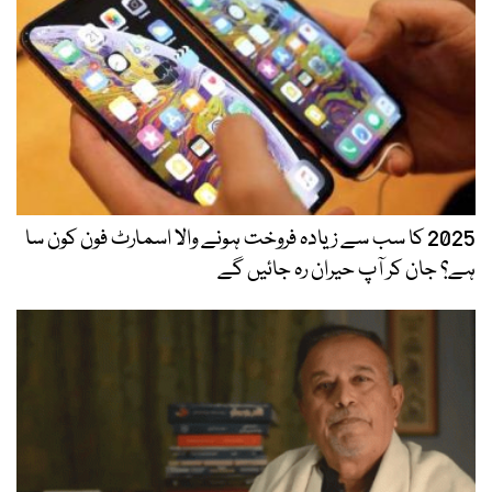
2025 کا سب سے زیادہ فروخت ہونے والا اسمارٹ فون کون سا
ہے؟ جان کر آپ حیران رہ جائیں گے