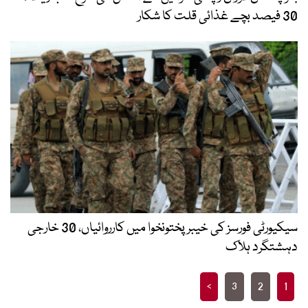
30 فیصد بچے غذائی قلت کا شکار
سیکیورٹی فورسز کی خیبرپختونخوا میں کارروائیاں، 30 خارجی
دہشتگرد ہلاک
Posts
>
3
2
1
pagination