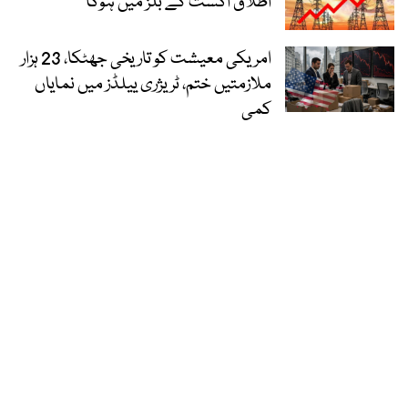
اطلاق اگست کے بلز میں ہوگا
امریکی معیشت کو تاریخی جھٹکا، 23 ہزار
ملازمتیں ختم، ٹریژری ییلڈز میں نمایاں
کمی