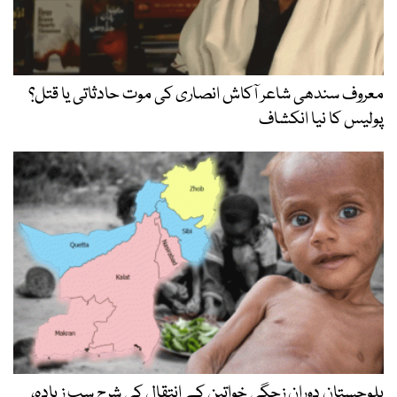
معروف سندھی شاعر آکاش انصاری کی موت حادثاتی یا قتل؟
پولیس کا نیا انکشاف
بلوچستان دوران زچگی خواتین کے انتقال کی شرح سب زیادہ،