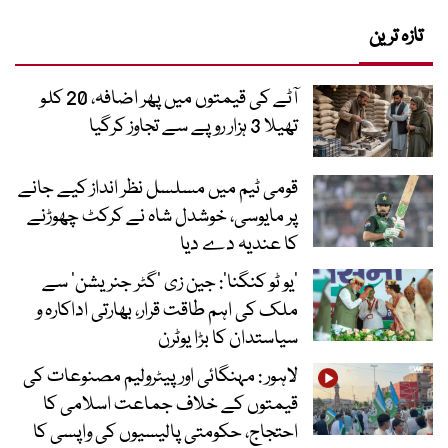
تازہ ترین
آٹے کی قیمتوں میں پھر اضافہ، 20 کلو
تھیلا 3 ہزار روپے سے تجاوز کرگیا
قومی ٹیم میں مسلسل نظر انداز کیے جانے
پر مایوسی، خوشدل شاہ نے کرکٹ چھوڑنے
کا عندیہ دے دیا
’یو ٹو کنگنا‘: جین زی ’گٹر جنریشن‘ سے
ملک کی اہم طاقت قرار، بھارتی اداکارہ و
سیاستدان کا بڑا یوٹرن
لاہور : مہنگائی اور پیٹرولیم مصنوعات کی
قیمتوں کے خلاف جماعت اسلامی کا
احتجاج، حکومتی پالیسیوں کی واپسی کا