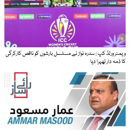
ویمنر ورلڈ کپ : سدرہ نواز نے مسلسل بارشوں کو ناقص کارکرگی
کا ذمہ دار ٹھہرا دیا