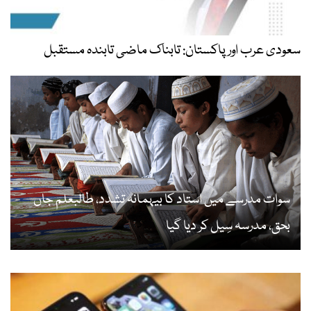
سعودی عرب اور پاکستان: تابناک ماضی تابندہ مستقبل
سوات مدرسے میں استاد کا بیہمانہ تشدد، طالبعلم جاں
بحق، مدرسہ سِیل کر دیا گیا