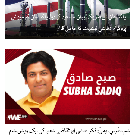
پاکستان نے امریکی بیان مسترد کر دیا، پاکستان کا میزائل
پروگرام دفاعی نوعیت کا حامل قرار
شبِ عُرسِ رومیؒ: فکر، عشق اور ثقافتی شعور کی ایک روشن شام