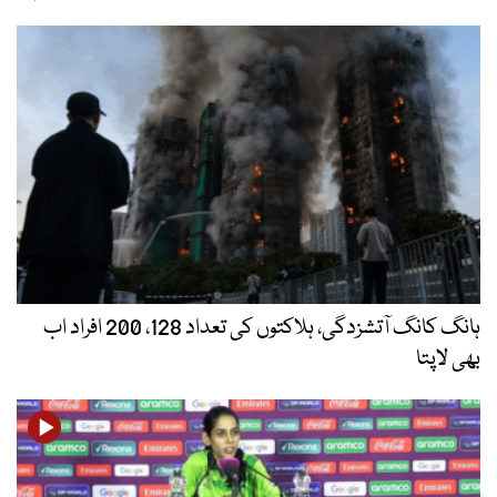
ہانگ کانگ آتشزدگی، ہلاکتوں کی تعداد 128، 200 افراد اب
بھی لاپتا