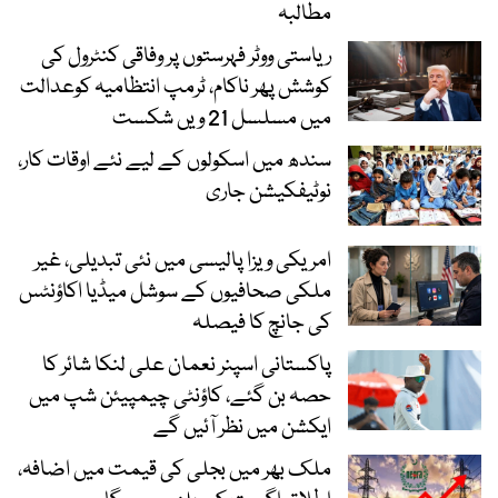
مطالبہ
ریاستی ووٹر فہرستوں پر وفاقی کنٹرول کی
کوشش پھر ناکام، ٹرمپ انتظامیہ کوعدالت
میں مسلسل 21 ویں شکست
سندھ میں اسکولوں کے لیے نئے اوقات کار،
نوٹیفکیشن جاری
امریکی ویزا پالیسی میں نئی تبدیلی، غیر
ملکی صحافیوں کے سوشل میڈیا اکاؤنٹس
کی جانچ کا فیصلہ
پاکستانی اسپنر نعمان علی لنکا شائر کا
حصہ بن گئے، کاؤنٹی چیمپیئن شپ میں
ایکشن میں نظر آئیں گے
ملک بھر میں بجلی کی قیمت میں اضافہ،