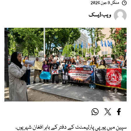
منگل 9 جون 2026
ویب ڈیسک
سپین میں یورپی پارلیمنٹ کے دفتر کے باہر افغان شہریوں،