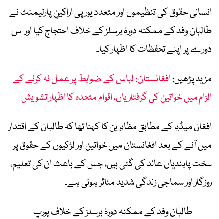
انسانی حقوق کی تنظیموں اور متعدد یورپی اراکینِ پارلیمنٹ نے
طالبان وفد کے ممکنہ دورۂ برسلز کے خلاف احتجاج کیا اور اس
دورے پر اپنے تحفظات کا اظہار کیا۔
مزید پڑھیں:
افغانستان: لباس کے ضوابط پر عمل نہ کرنے کے
الزام میں خواتین کی گرفتاریاں، اقوام متحدہ کا اظہار تشویش
افغان میڈیا کے مطابق مظاہرین کا کہنا تھا کہ طالبان کے اقتدار
میں آنے کے بعد افغانستان میں خواتین اور لڑکیوں کے حقوق پر
سخت پابندیاں عائد کی گئی ہیں، جس کے باعث ان کی تعلیم،
روزگار اور سماجی زندگی شدید متاثر ہوئی ہے۔
طالبان وفد کے ممکنہ دورۂ برسلز کے خلاف یورپ