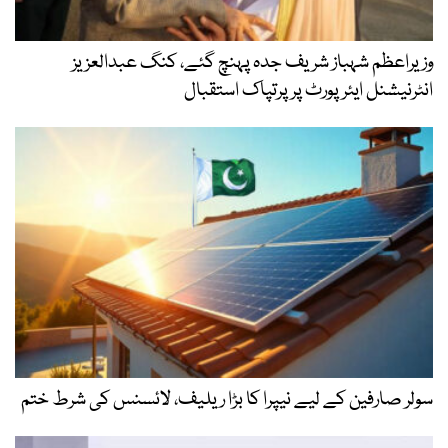
وزیراعظم شہباز شریف جدہ پہنچ گئے، کنگ عبدالعزیز
انٹرنیشنل ایئر پورٹ پر پرتپاک استقبال
سولر صارفین کے لیے نیپرا کا بڑا ریلیف، لائسنس کی شرط ختم