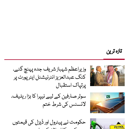
تازہ ترین
وزیراعظم شہباز شریف جدہ پہنچ گئے،
کنگ عبدالعزیز انٹرنیشنل ایئر پورٹ پر
پرتپاک استقبال
سولر صارفین کے لیے نیپرا کا بڑا ریلیف،
لائسنس کی شرط ختم
حکومت نے پیٹرول اور ڈیزل کی قیمتوں