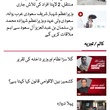
منتقل، 2 لاپتا افراد کی تلاش جاری
وزیراعظم شہباز شریف سعودی عرب روانہ،
سعودی ولی عہد و وزیراعظم شہزادہ محمد
بن سلمان بن عبدالعزیز آل سعود سے اہم
ملاقات کریں گے
کالم / تجزیہ
گلا سڑا نظام اور وزیر داخلہ کی تقریر
کشمیر: بین الاقوامی قانون کیا کہتا ہے؟
پہلا دروازہ