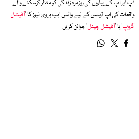
آپ اور آپ کے پیاروں کی روزمرہ زندگی کو متاثر کرسکنے والے
واقعات کی اپ ڈیٹس کے لیے واٹس ایپ پر وی نیوز کا ’
آفیشل
گروپ
‘ یا ’
آفیشل چینل
‘ جوائن کریں