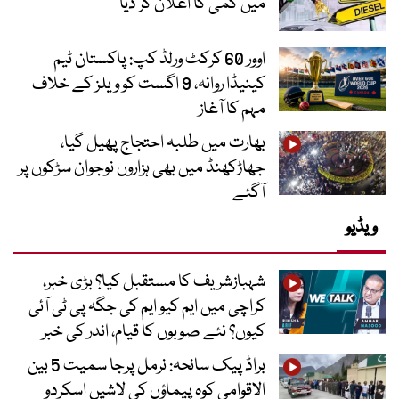
میں کمی کا اعلان کر دیا
اوور 60 کرکٹ ورلڈ کپ: پاکستان ٹیم
کینیڈا روانہ، 9 اگست کو ویلز کے خلاف
مہم کا آغاز
بھارت میں طلبہ احتجاج پھیل گیا،
جھاڑکھنڈ میں بھی ہزاروں نوجوان سڑکوں پر
آگئے
ویڈیو
شہبازشریف کا مستقبل کیا؟ بڑی خبر،
کراچی میں ایم کیو ایم کی جگہ پی ٹی آئی
کیوں؟ نئے صوبوں کا قیام، اندر کی خبر
براڈ پیک سانحہ: نرمل پرجا سمیت 5 بین
الاقوامی کوہ پیماؤں کی لاشیں اسکردو