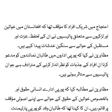
احتجاج میں شریک افراد کا مؤقف تھا کہ افغانستان میں خواتین
اور لڑکیوں سے متعلق پالیسیوں نے ان کے تحفظ، عزت اور
مستقبل کے حوالے سے سنگین خدشات پیدا کیے ہیں۔
مظاہرین نے کہا کہ یورپی اداروں میں طالبان نمائندوں کو مدعو
کرنا ان افراد کے جذبات کو نظر انداز کرنے کے مترادف ہے جو ان
پالیسیوں سے متاثر ہوئے ہیں۔
مظاہرین نے مطالبہ کیا کہ یورپی ادارے انسانی حقوق اور
بالخصوص خواتین کے حقوق کے حوالے سے اپنے اصولی مؤقف
پر قائم رہیں۔ ان کا کہنا تھا کہ طالبان وفد کو یورپی پارلیمنٹ