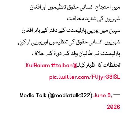
میں احتجاج، انسانی حقوق تنظیموں اور افغان
شہریوں کی شدید مخالفت
سپین میں یورپی پارلیمنٹ کے دفتر کے باہر افغان
شہریوں، انسانی حقوق کی تنظیموں اور یورپی اراکینِ
پارلیمنٹ نے طالبان وفد کے دورۂ کے خلاف
تحفظات کا اظہار کیا۔
@KulAalam
#talban
pic.twitter.com/FVjyr39lSL
June 9,
— Media Talk (@mediatalk922)
2026