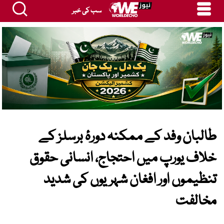
سب کی خبر
طالبان وفد کے ممکنہ دورۂ برسلز کے
خلاف یورپ میں احتجاج، انسانی حقوق
تنظیموں اور افغان شہریوں کی شدید
مخالفت