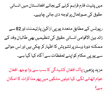
میں پلیٹ فارم فراہم کرنے کے بجائے افغانستان میں انسانی
حقوق کی صورتحال پر توجہ دی جانی چاہیے۔
رپورٹس کے مطابق متعدد یورپی اراکینِ پارلیمنٹ اور 82 سے
زائد بین الاقوامی انسانی حقوق کی تنظیمیں بھی طالبان وفد کے
ممکنہ دورۂ برسلز پر تشویش کا اظہار کر چکی ہیں اور اس حوالے
سے یورپی حکام کو اپنے تحفظات سے آگاہ کیا گیا ہے۔
مزید پڑھیں:
پاک افغان کشیدگی کا سب سے بڑا بوجھ افغان
عوام اٹھانے لگے، کیا دونوں ملکوں میں پھر مذاکرات کا امکان
ہے؟