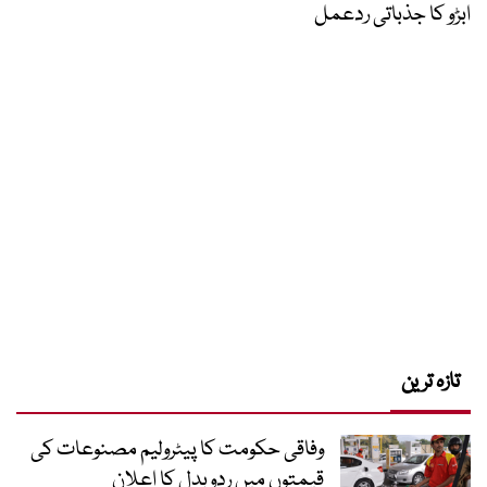
ابڑو کا جذباتی ردعمل
تازہ ترین
وفاقی حکومت کا پیٹرولیم مصنوعات کی
قیمتوں میں ردوبدل کا اعلان