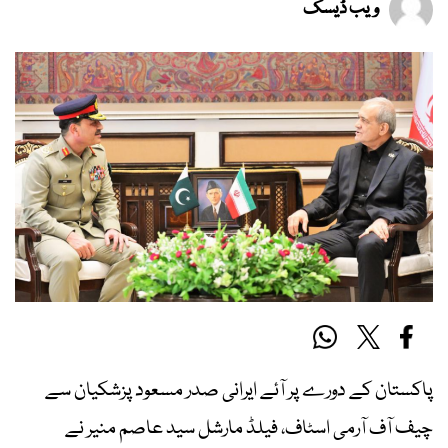
ویب ڈیسک
پاکستان کے دورے پر آئے ایرانی صدر مسعود پزشکیان سے
چیف آف آرمی اسٹاف، فیلڈ مارشل سید عاصم منیر نے