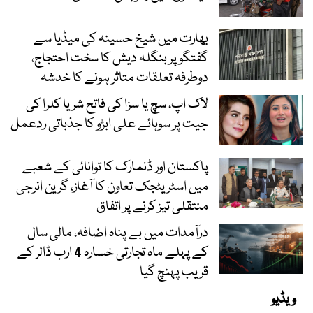
بھارت میں شیخ حسینہ کی میڈیا سے
گفتگو پر بنگلہ دیش کا سخت احتجاج،
دوطرفہ تعلقات متاثر ہونے کا خدشہ
لاک اپ، سچ یا سزا کی فاتح شریا کلرا کی
جیت پر سوہائے علی ابڑو کا جذباتی ردعمل
پاکستان اور ڈنمارک کا توانائی کے شعبے
میں اسٹریٹجک تعاون کا آغاز، گرین انرجی
منتقلی تیز کرنے پر اتفاق
درآمدات میں بے پناہ اضافہ، مالی سال
کے پہلے ماہ تجارتی خسارہ 4 ارب ڈالر کے
قریب پہنچ گیا
ویڈیو