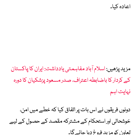
اعادہ کیا۔
مزید پڑھیں:
اسلام آباد مفاہمتی یادداشت: ایران کا پاکستان
کے کردار کا باضابطہ اعتراف، صدر مسعود پزشکیان کا دورہ
نہایت اہم
دونوں فریقوں نے اس بات پر اتفاق کیا کہ خطے میں امن،
خوشحالی اور استحکام کے مشترکہ مقصد کے حصول کے لیے
تعاون کو مزید فروغ دیا جائےگا۔