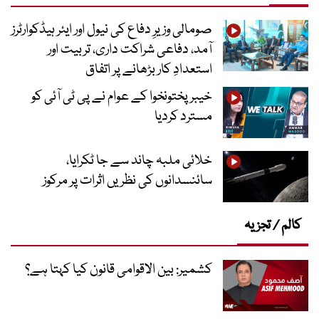
صومالی وزیرِ دفاع کی نیول اور ایئر ہیڈکوارٹرز
آمد، دفاعی شراکت داری، تربیت اور
استعدادِ کار بڑھانے پر اتفاق
خیبرپختونخوا کے عوام نے پی ٹی آئی کو
مسترد کردیا
خلائی ملبہ چاند سے جا ٹکرایا،
سائنسدانوں کی نظریں اثرات پر مرکوز
کالم / تجزیہ
کشمیر: بین الاقوامی قانون کیا کہتا ہے؟