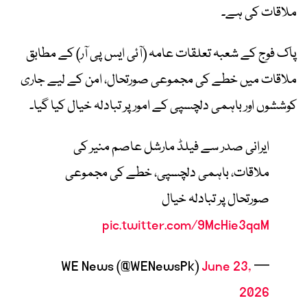
ملاقات کی ہے۔
پاک فوج کے شعبہ تعلقات عامہ (آئی ایس پی آر) کے مطابق
ملاقات میں خطے کی مجموعی صورتحال، امن کے لیے جاری
کوششوں اور باہمی دلچسپی کے امور پر تبادلہ خیال کیا گیا۔
ایرانی صدر سے فیلڈ مارشل عاصم منیر کی
ملاقات، باہمی دلچسپی، خطے کی مجموعی
صورتحال پر تبادلہ خیال
pic.twitter.com/9McHie3qaM
June 23,
— WE News (@WENewsPk)
2026