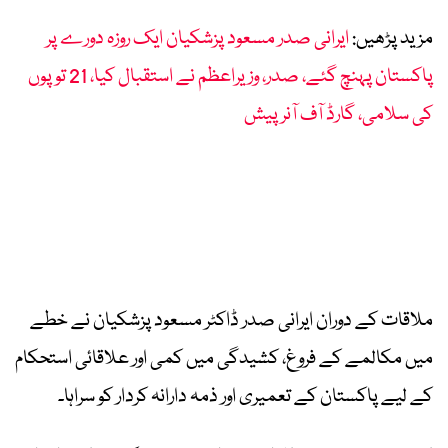
مزید پڑھیں:
ایرانی صدر مسعود پزشکیان ایک روزہ دورے پر
پاکستان پہنچ گئے، صدر، وزیراعظم نے استقبال کیا، 21 توپوں
کی سلامی، گارڈ آف آنر پیش
ملاقات کے دوران ایرانی صدر ڈاکٹر مسعود پزشکیان نے خطے
میں مکالمے کے فروغ، کشیدگی میں کمی اور علاقائی استحکام
کے لیے پاکستان کے تعمیری اور ذمہ دارانہ کردار کو سراہا۔