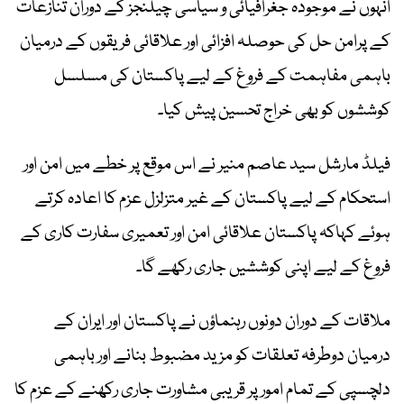
انہوں نے موجودہ جغرافیائی و سیاسی چیلنجز کے دوران تنازعات
کے پرامن حل کی حوصلہ افزائی اور علاقائی فریقوں کے درمیان
باہمی مفاہمت کے فروغ کے لیے پاکستان کی مسلسل
کوششوں کو بھی خراج تحسین پیش کیا۔
فیلڈ مارشل سید عاصم منیر نے اس موقع پر خطے میں امن اور
استحکام کے لیے پاکستان کے غیر متزلزل عزم کا اعادہ کرتے
ہوئے کہاکہ پاکستان علاقائی امن اور تعمیری سفارت کاری کے
فروغ کے لیے اپنی کوششیں جاری رکھے گا۔
ملاقات کے دوران دونوں رہنماؤں نے پاکستان اور ایران کے
درمیان دوطرفہ تعلقات کو مزید مضبوط بنانے اور باہمی
دلچسپی کے تمام امور پر قریبی مشاورت جاری رکھنے کے عزم کا