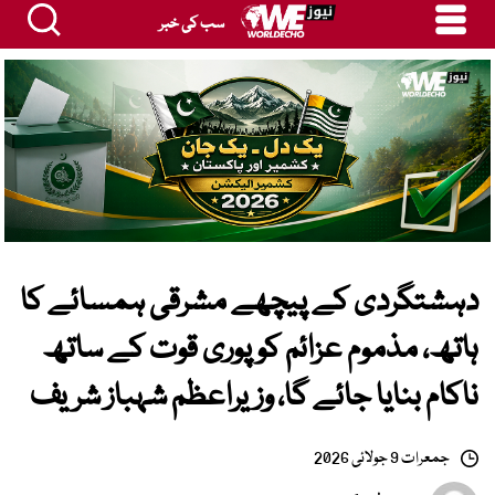
سب کی خبر
دہشتگردی کے پیچھے مشرقی ہمسائے کا
ہاتھ، مذموم عزائم کو پوری قوت کے ساتھ
ناکام بنایا جائے گا، وزیراعظم شہباز شریف
جمعرات 9 جولائی 2026