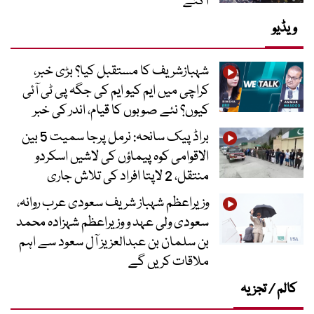
آگئے
ویڈیو
شہبازشریف کا مستقبل کیا؟ بڑی خبر،
کراچی میں ایم کیو ایم کی جگہ پی ٹی آئی
کیوں؟ نئے صوبوں کا قیام، اندر کی خبر
براڈ پیک سانحہ: نرمل پرجا سمیت 5 بین
الاقوامی کوہ پیماؤں کی لاشیں اسکردو
منتقل، 2 لاپتا افراد کی تلاش جاری
وزیراعظم شہباز شریف سعودی عرب روانہ،
سعودی ولی عہد و وزیراعظم شہزادہ محمد
بن سلمان بن عبدالعزیز آل سعود سے اہم
ملاقات کریں گے
کالم / تجزیہ