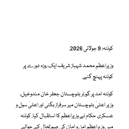
کوئٹہ: 9 جولائی 2026.
وزیراعظم محمد شہباز شریف ایک روزہ دورے پر
کوئٹہ پہنچ گئے.
کوئٹہ امد پر گورنر بلوچستان جعفر خان مندوخیل،
وزیر اعلیٰ بلوچستان میر سرفراز بگٹی اور اعلیٰ سول و
عسکری حکام نے وزیراعظم کا استقبال کیا. کوئٹہ
میں وزیراعظم امن و امان کی صورتحال کے حوالے