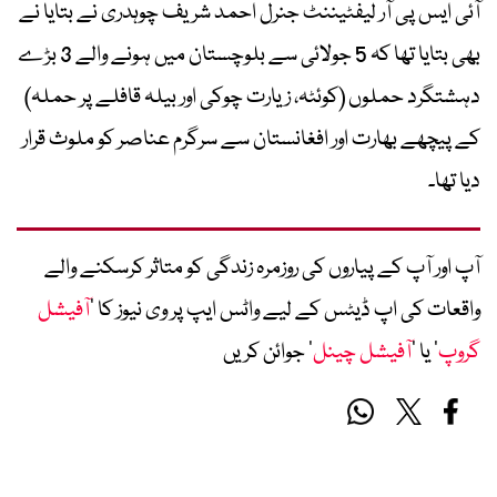
آئی ایس پی آر لیفٹیننٹ جنرل احمد شریف چوہدری نے بتایا نے
بھی بتایا تھا کہ 5 جولائی سے بلوچستان میں ہونے والے 3 بڑے
دہشتگرد حملوں (کوئٹہ، زیارت چوکی اور بیلہ قافلے پر حملہ)
کے پیچھے بھارت اور افغانستان سے سرگرم عناصر کو ملوث قرار
دیا تھا۔
آپ اور آپ کے پیاروں کی روزمرہ زندگی کو متاثر کرسکنے والے
واقعات کی اپ ڈیٹس کے لیے واٹس ایپ پر وی نیوز کا ’
آفیشل
گروپ
‘ یا ’
آفیشل چینل
‘ جوائن کریں