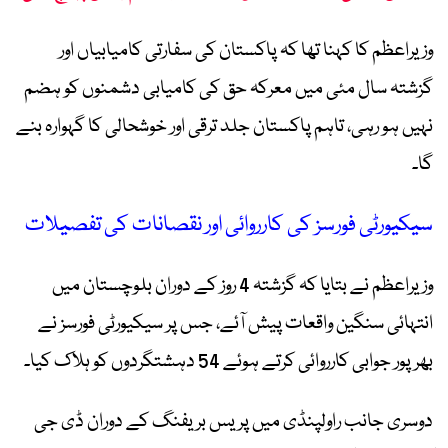
وزیراعظم کا کہنا تھا کہ پاکستان کی سفارتی کامیابیاں اور
گزشتہ سال مئی میں معرکہ حق کی کامیابی دشمنوں کو ہضم
نہیں ہو رہی، تاہم پاکستان جلد ترقی اور خوشحالی کا گہوارہ بنے
گا۔
سیکیورٹی فورسز کی کارروائی اور نقصانات کی تفصیلات
وزیراعظم نے بتایا کہ گزشتہ 4 روز کے دوران بلوچستان میں
انتہائی سنگین واقعات پیش آئے، جس پر سیکیورٹی فورسز نے
بھرپور جوابی کارروائی کرتے ہوئے 54 دہشتگردوں کو ہلاک کیا۔
دوسری جانب راولپنڈی میں پریس بریفنگ کے دوران ڈی جی