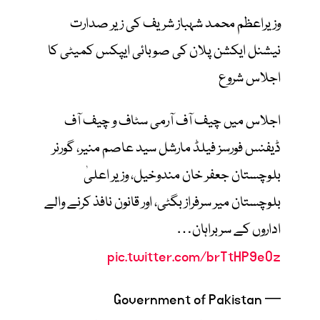
وزیراعظم محمد شہباز شریف کی زیر صدارت
نیشنل ایکشن پلان کی صوبائی ایپکس کمیٹی کا
اجلاس شروع
اجلاس میں چیف آف آرمی سٹاف و چیف آف
ڈیفنس فورسز فیلڈ مارشل سید عاصم منیر، گورنر
بلوچستان جعفر خان مندوخیل، وزیر اعلیٰ
بلوچستان میر سرفراز بگٹی، اور قانون نافذ کرنے والے
اداروں کے سربراہان…
pic.twitter.com/brTtHP9eOz
— Government of Pakistan