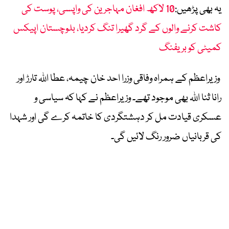
یہ بھی پڑھیں:
10 لاکھ افغان مہاجرین کی واپسی، پوست کی
کاشت کرنے والوں کے گرد گھیرا تنگ کردیا، بلوچستان اپیکس
کمیٹی کو بریفنگ
وزیراعظم کے ہمراہ وفاقی وزرا احد خان چیمہ، عطا اللہ تارڑ اور
رانا ثنا اللہ بھی موجود تھے۔ وزیراعظم نے کہا کہ سیاسی و
عسکری قیادت مل کر دہشتگردی کا خاتمہ کرے گی اور شہدا
کی قربانیاں ضرور رنگ لائیں گی۔