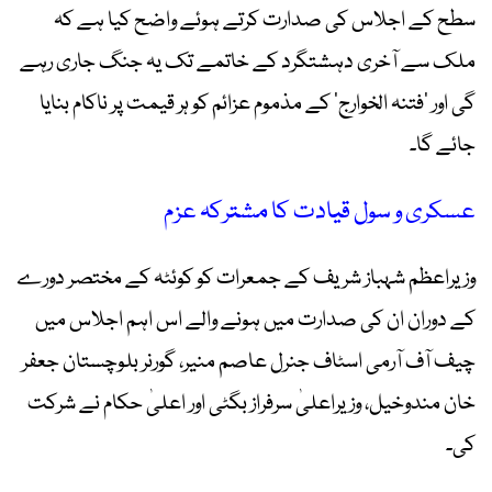
سطح کے اجلاس کی صدارت کرتے ہوئے واضح کیا ہے کہ
ملک سے آخری دہشتگرد کے خاتمے تک یہ جنگ جاری رہے
گی اور ‘فتنہ الخوارج’ کے مذموم عزائم کو ہر قیمت پر ناکام بنایا
جائے گا۔
عسکری و سول قیادت کا مشترکہ عزم
وزیراعظم شہباز شریف کے جمعرات کو کوئٹہ کے مختصر دورے
کے دوران ان کی صدارت میں ہونے والے اس اہم اجلاس میں
چیف آف آرمی اسٹاف جنرل عاصم منیر، گورنر بلوچستان جعفر
خان مندوخیل، وزیراعلیٰ سرفراز بگٹی اور اعلیٰ حکام نے شرکت
کی۔