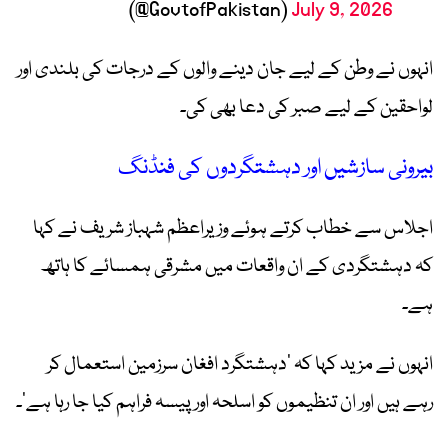
(@GovtofPakistan)
July 9, 2026
انہوں نے وطن کے لیے جان دینے والوں کے درجات کی بلندی اور
لواحقین کے لیے صبر کی دعا بھی کی۔
بیرونی سازشیں اور دہشتگردوں کی فنڈنگ
اجلاس سے خطاب کرتے ہوئے وزیراعظم شہباز شریف نے کہا
کہ دہشتگردی کے ان واقعات میں مشرقی ہمسائے کا ہاتھ
ہے۔
انہوں نے مزید کہا کہ ‘دہشتگرد افغان سرزمین استعمال کر
رہے ہیں اور ان تنظیموں کو اسلحہ اور پیسہ فراہم کیا جا رہا ہے’۔