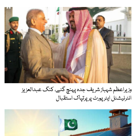
وزیراعظم شہباز شریف جدہ پہنچ گئے، کنگ عبدالعزیز
انٹرنیشنل ایئر پورٹ پر پرتپاک استقبال