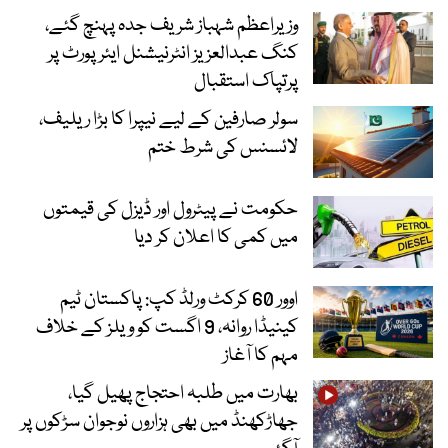
وزیراعظم شہباز شریف جدہ پہنچ گئے،
کنگ عبدالعزیز انٹرنیشنل ایئر پورٹ پر
پرتپاک استقبال
سولر صارفین کے لیے نیپرا کا بڑا ریلیف،
لائسنس کی شرط ختم
حکومت نے پیٹرول اور ڈیزل کی قیمتوں
میں کمی کا اعلان کر دیا
اوور 60 کرکٹ ورلڈ کپ: پاکستان ٹیم
کینیڈا روانہ، 9 اگست کو ویلز کے خلاف
مہم کا آغاز
بھارت میں طلبہ احتجاج پھیل گیا،
جھاڑکھنڈ میں بھی ہزاروں نوجوان سڑکوں پر