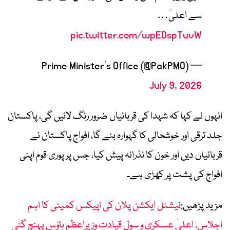
سے اعلیٰ…
pic.twitter.com/wpEDspTuvW
— Prime Minister’s Office (@PakPMO)
July 9, 2026
انہوں نے کہا کہ شہدا کی قربانیاں ضرور رنگ لائیں گی، پاکستان
جلد ترقی اور خوشحالی کا گہوارہ بنے گا، افواج پاکستان نے
قربانیاں دیں اور خون کا نذرانہ پیش کیا، جس پر پوری قوم اپنی
افواج کی پشت پر کھڑی ہے۔
مزید پڑھیں:
نیشنل ایکشن پلان کی اپیکس کمیٹی کا اہم
اجلاس، اعلیٰ عسکری و سول قیادت وزیراعظم ہاؤس پہنچ گئی