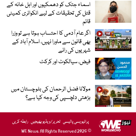
اسماء جتک کو دھمکیوں اور اہل خانہ کے
قتل کی تحقیقات کے لیے انکوائری کمیٹی
قائم
اگر عام آدمی کا احتساب ہوتا ہے تو وزرا
بھی قانون سے ماورا نہیں، اسلام آباد کے
شہریوں کی رائے
فیض، سیالکوٹ اور کرکٹ
مولانا فضل الرحمان کی بلوچستان میں
بڑھتی دلچسپی کی وجہ کیا ہے؟
پرائیویسی پالیسی
تحریر/ویڈیو بھیجیں
رابطہ کریں
© 2026 WE News. All Rights Reserved