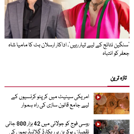
’سنگین نتائج کے لیے تیار رہیں‘، اداکار ارسلان بٹ کا مامیا شاہ
جعفر کو انتباہ
تازہ ترین
امریکی سینیٹ میں کرپٹو کرنسیوں کے
لیے جامع قانون سازی کی راہ ہموار
روسی فوج کو جولائی میں 42 ہزار 800 جانی
نقصان، یوکرین پر ریکارڈ گلائیڈ بموں کی