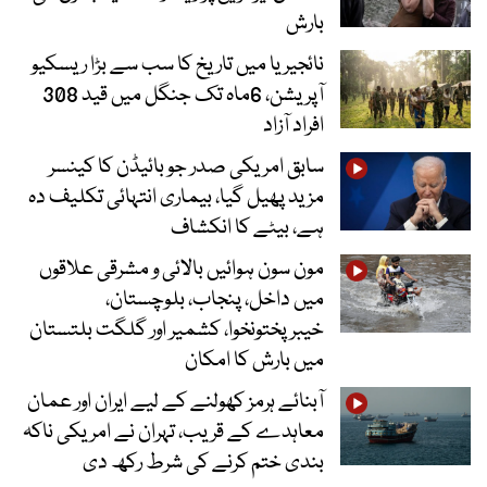
بارش
نائجیریا میں تاریخ کا سب سے بڑا ریسکیو
آپریشن، 6ماہ تک جنگل میں قید 308
افراد آزاد
سابق امریکی صدر جو بائیڈن کا کینسر
مزید پھیل گیا، بیماری انتہائی تکلیف دہ
ہے، بیٹے کا انکشاف
مون سون ہوائیں بالائی و مشرقی علاقوں
میں داخل، پنجاب، بلوچستان،
خیبرپختونخوا، کشمیر اور گلگت بلتستان
میں بارش کا امکان
آبنائے ہرمز کھولنے کے لیے ایران اور عمان
معاہدے کے قریب، تہران نے امریکی ناکہ
بندی ختم کرنے کی شرط رکھ دی