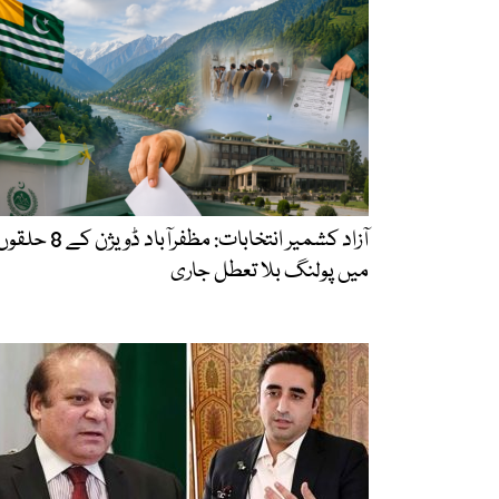
آزاد کشمیر انتخابات: مظفرآباد ڈویژن کے 8 حل
میں پولنگ بلا تعطل جاری