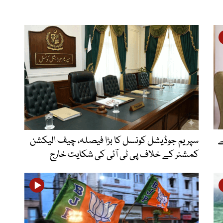
ے
سپریم جوڈیشل کونسل کا بڑا فیصلہ، چیف الیکشن
کمشنر کے خلاف پی ٹی آئی کی شکایت خارج