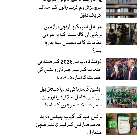
سروسز فراہم کرنے والوں کے خلاف
کریک ڈاؤن
موبائل اسپیکر پر اونچی آواز میں
ویڈیوز اور کالز سننا، کیا یہ عوامی
مقامات کا نیا معمول بنتا جا رہا
ہے؟
ڈونلڈ ٹرمپ نے 2028 کے صدارتی
انتخاب کے لیے جے ڈی وینس کی
حمایت کا اشارہ دے دیا
ایشین گیمز ہاکی ڈرا، پاکستان پول
’بی‘ میں شامل، ملائیشیا اور چین
سمیت سخت حریفوں کا سامنا
واٹس ایپ کے گروپ چیٹس مزید
جدید، صارفین کے لیے 3 نئے فیچرز
متعارف