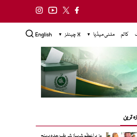
کالم
ملٹی میڈیا
X چینلز
English
زہ ترین
وزیراعظم شہباز شریف جدہ پہنچ