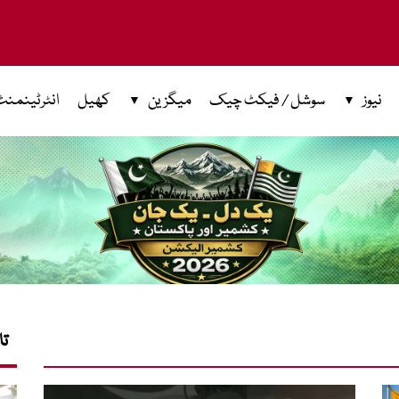
نیوز
سوشل / فیکٹ چیک
میگزین
کھیل
انٹرٹینمنٹ
تا