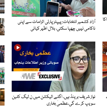
کا
آزاد کشمیر انتخابات: پیپلز پارٹی الزامات سے اپنی
ناکامی نہیں چھپا سکتی، بلال اظہر کیانی
نواز شریف برینڈ ہیں، اگلے الیکشن میں ن لیگ کلین
سویپ کرے گی،عظمیٰ بخاری