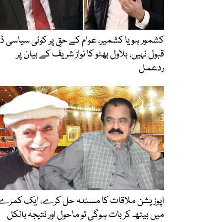
کشمور ہو یا کشمیر، عوام کے حقِ پر کوئی سیاسی ڈا
قبول نہیں، بلاول بھٹو کا نواز شریف کے بیان پر
ردعمل
اپوزیشن ملاقات کا مسئلہ حل کرے، ایک کمرے
میں بیٹھ کر بات ہوگی تو ماحول اور نتیجہ بالکل