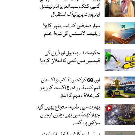
گئے، کنگ عبدالعزیز انٹرنیشنل
ایئر پورٹ پر پرتپاک استقبال
سولر صارفین کے لیے نیپرا کا بڑا
ریلیف، لائسنس کی شرط ختم
حکومت نے پیٹرول اور ڈیزل کی
قیمتوں میں کمی کا اعلان کر دیا
اوور 60 کرکٹ ورلڈ کپ: پاکستان
ٹیم کینیڈا روانہ، 9 اگست کو ویلز
کے خلاف مہم کا آغاز
بھارت میں طلبہ احتجاج پھیل گیا،
جھاڑکھنڈ میں بھی ہزاروں نوجوان
سڑکوں پر آگئے
پی ٹی اے کا غیر قانونی انٹرنیٹ