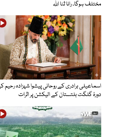
مختلف ہوگا، رانا ثنا اللہ
اسماعیلی برادری کے روحانی پیشوا شہزادہ رحیم ک
دورۂ گلگت بلتستان کے الیکشن پر اثرات