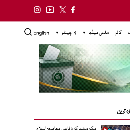
کالم
ملٹی میڈیا
X چینلز
English
زہ ترین
مکہ مشترکہ دفاعی معاہدہ: اسلام