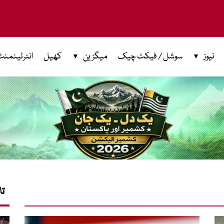
نیوز
سوشل / فیکٹ چیک
میگزین
کھیل
انٹرٹینمنٹ
تا