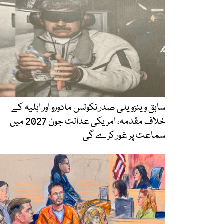
سابق وینزویلی صدر نکولس مادورو اور اہلیہ کے
خلاف مقدمہ، امریکی عدالت جون 2027 میں
سماعت پر غور کرے گی