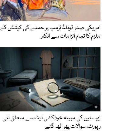
امریکی صدر ڈونلڈ ٹرمپ پر حملے کی کوشش کے
ملزم کا تمام الزامات سے انکار
ایپسٹین کی مبینہ خودکشی نوٹ سے متعلق نئی
رپورٹ، سوالات پھر اٹھ گئے