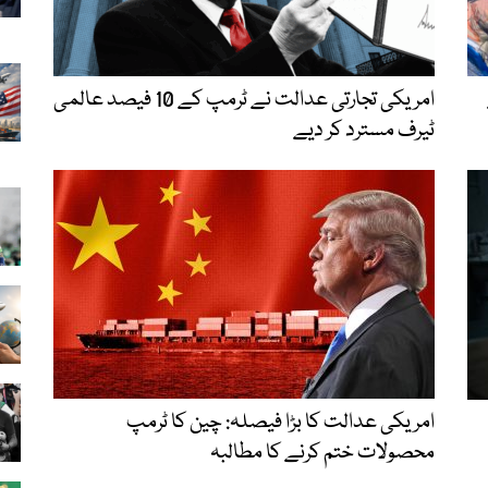
امریکی تجارتی عدالت نے ٹرمپ کے 10 فیصد عالمی
ٹیرف مسترد کر دیے
امریکی عدالت کا بڑا فیصلہ: چین کا ٹرمپ
محصولات ختم کرنے کا مطالبہ