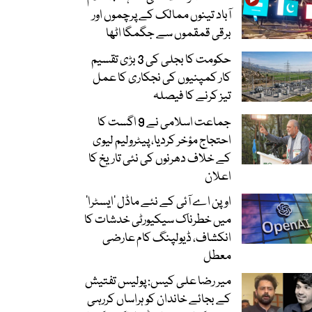
آباد تینوں ممالک کے پرچموں اور
برقی قمقموں سے جگمگا اٹھا
حکومت کا بجلی کی 3 بڑی تقسیم
کار کمپنیوں کی نجکاری کا عمل
تیز کرنے کا فیصلہ
جماعت اسلامی نے 9 اگست کا
احتجاج مؤخر کردیا، پیٹرولیم لیوی
کے خلاف دھرنوں کی نئی تاریخ کا
اعلان
اوپن اے آئی کے نئے ماڈل ’ایسٹرا‘
میں خطرناک سیکیورٹی خدشات کا
انکشاف، ڈیولپنگ کام عارضی
معطل
میر رضا علی کیس: پولیس تفتیش
کے بجائے خاندان کو ہراساں کررہی