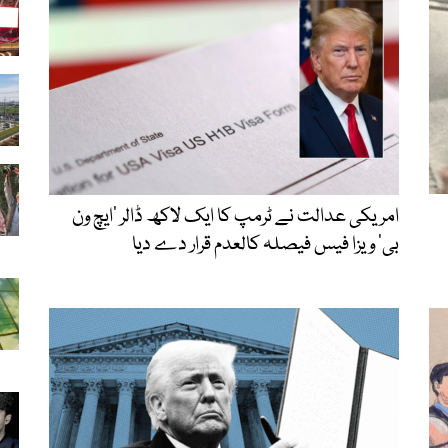
امریکی عدالت نے ٹرمپ کا ایک لاکھ ڈالر ’ایچ ون
بی‘ ویزا فیس فیصلہ کالعدم قرار دے دیا