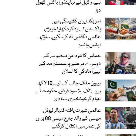
ہے، وکیل نے نیا پنڈورا باکس کھول
دیا
امریکا، ایران کشیدگی میں
پاکستان نے وہ کر دکھایا جو بڑی
عالمی طاقتیں نہ کر سکیں، ساؤتھ
ایشین وائسز
حماس کا غزہ امن منصوبے کے
دوسرے مرحلے پر عملدرآمد کے
لیے آمادگی کا اعلان
بیرون ملک جانے کے لیے 10 لاکھ
روپے تک بلا سود قرض، حکومت نے
عوام کو خوشخبری سنا دی
عالمی شہرت یافتہ فٹبالر لیونل
میسی کے والد جارج میسی 68 برس
کی عمر میں انتقال کرگئے