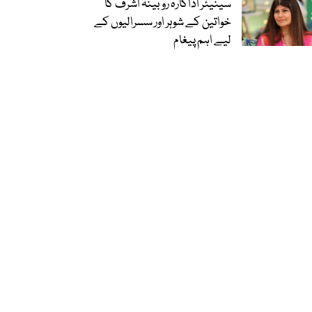
سینیئر اداکارہ روبینہ اشرف کا
خواتین کے شوہر اور سسرالیوں کے
لیے اہم پیغام