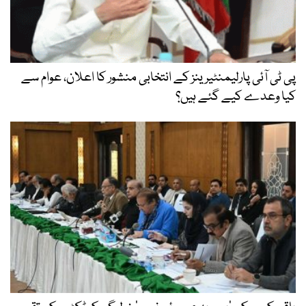
پی ٹی آئی پارلیمنٹیرینز کے انتخابی منشور کا اعلان، عوام سے
کیا وعدے کیے گئے ہیں؟