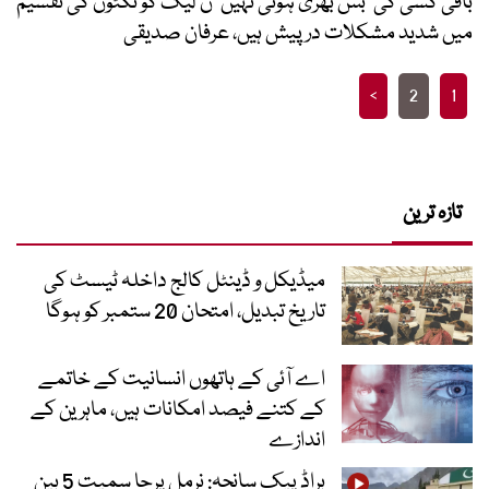
باقی کسی کی ’بس بھری ہوئی نہیں‘ ن لیگ کو ٹکٹوں کی تقسیم
میں شدید مشکلات درپیش ہیں، عرفان صدیقی
Posts
>
2
1
pagination
تازہ ترین
میڈیکل و ڈینٹل کالج داخلہ ٹیسٹ کی
تاریخ تبدیل، امتحان 20 ستمبر کو ہوگا
اے آئی کے ہاتھوں انسانیت کے خاتمے
کے کتنے فیصد امکانات ہیں، ماہرین کے
اندازے
براڈ پیک سانحہ: نرمل پرجا سمیت 5 بین