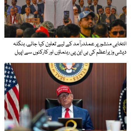
انتخابی منشور پر عملدرآمد کے لیے تعاون کیا جائے، بنگلہ
دیشی وزیراعظم کی بی این پی رہنماؤں اور کارکنوں سے اپیل