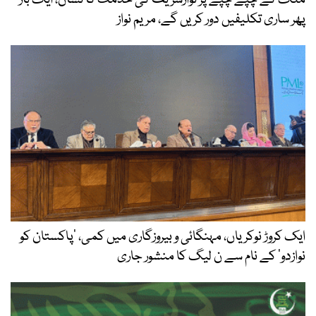
پھر ساری تکلیفیں دور کریں گے، مریم نواز
ایک کروڑ نوکریاں، مہنگائی و بیروزگاری میں کمی، ’پاکستان کو
نوازدو‘ کے نام سے ن لیگ کا منشور جاری