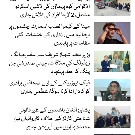
الاقوامی کوہ پیماؤں کی لاشیں اسکردو
منتقل، 2 لاپتا افراد کی تلاش جاری
میٹا کے کیمرا نصب اسمارٹ چشموں پر
برطانیہ میں رازداری کے خدشات، کئی
مقامات پر پابندی
وزیراعظم شہباز شریف سے سفیرجیانگ
زیڈونگ کی ملاقات، چینی صدر شی جن
پنگ کا خط پہنچایا
فیک نیوز روکنے کے لیے صحافتی برادری
کو کردار ادا کرنا ہوگا، عظمیٰ بخاری
پشاور: افغان باشندوں کے غیر قانونی
شناختی کارڈز کے خلاف کارروائیاں تیز،
متعدد بازاروں میں آپریشن جاری