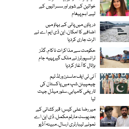
خواتین کے شوہر اور سسرالیوں کے
لیے اہم پیغام
دریاؤں میں پانی کے بہاؤ میں
اضافے کا امکان، این ڈی ایم اے نے
الرٹ جاری کردیا
حکومت سے مذاکرات ناکام، گڈز
ٹرانسپورٹرز نے ملک گیر پہیہ جام
ہڑتال کا آغاز کردیا
آئی ٹی ایف ماسٹرز ورلڈ ٹیم
چیمپیئن شپ میں پاکستان کی
تاریخی کامیابی، سلور میڈل جیت
لیا
میر رضا علی کیس: قبر کشائی کے
بعد پوسٹ مارٹم مکمل، ڈی این اے
نمونے لیبارٹری ارسال، مبینہ آڈیو