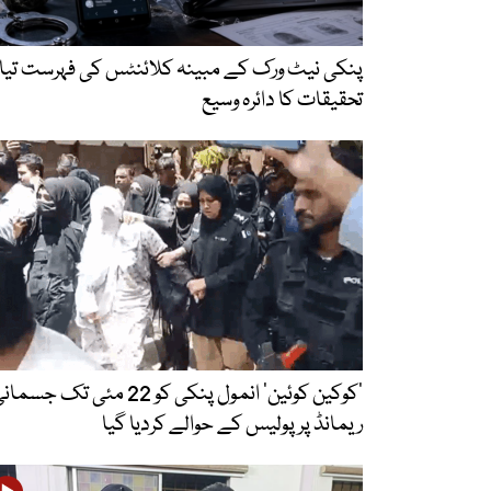
پنکی نیٹ ورک کے مبینہ کلائنٹس کی فہرست تیار
تحقیقات کا دائرہ وسیع
’کوکین کوئین‘ انمول پنکی کو 22 مئی تک جسما
ریمانڈ پر پولیس کے حوالے کردیا گیا