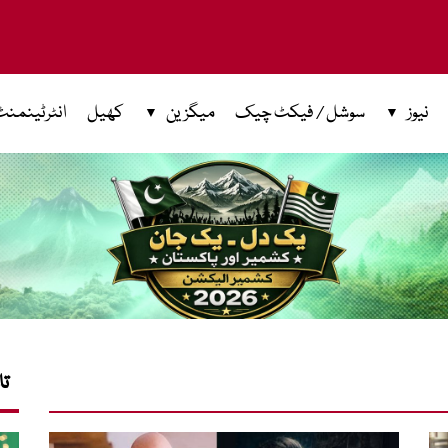
نیوز
سوشل / فیکٹ چیک
میگزین
کھیل
انٹرٹینمنٹ
تا