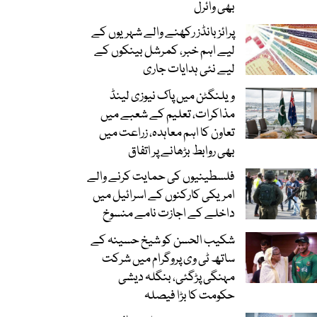
بھی وائرل
پرائز بانڈز رکھنے والے شہریوں کے
لیے اہم خبر، کمرشل بینکوں کے
لیے نئی ہدایات جاری
ویلنگٹن میں پاک نیوزی لینڈ
مذاکرات، تعلیم کے شعبے میں
تعاون کا اہم معاہدہ، زراعت میں
بھی روابط بڑھانے پر اتفاق
فلسطینیوں کی حمایت کرنے والے
امریکی کارکنوں کے اسرائیل میں
داخلے کے اجازت نامے منسوخ
شکیب الحسن کو شیخ حسینہ کے
ساتھ ٹی وی پروگرام میں شرکت
مہنگی پڑگئی، بنگلہ دیشی
حکومت کا بڑا فیصلہ