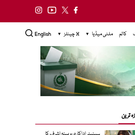
کالم
ملٹی میڈیا
X چینلز
English
زہ ترین
سینیئر اداکارہ روبینہ اشرف کا