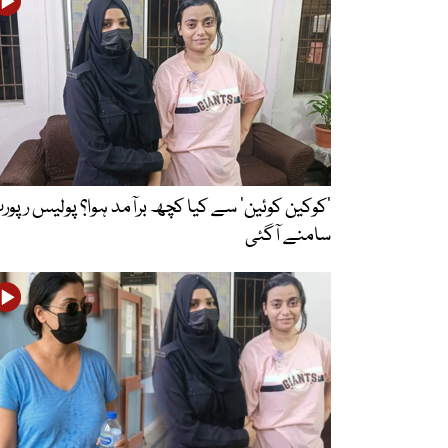
’کوکین کوئین‘ سے کیا کچھ برآمد ہوا؟ پولیس رپور
سامنے آگئی