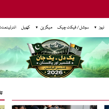
نیوز
سوشل / فیکٹ چیک
میگزین
کھیل
انٹرٹینمنٹ
تا