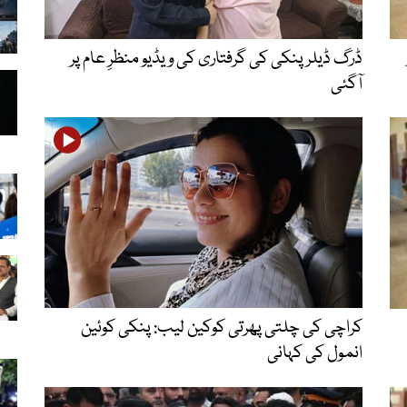
ڈرگ ڈیلر پنکی کی گرفتاری کی ویڈیو منظرِ عام پر
آگئی
کراچی کی چلتی پھرتی کوکین لیب: پنکی کوئین
انمول کی کہانی