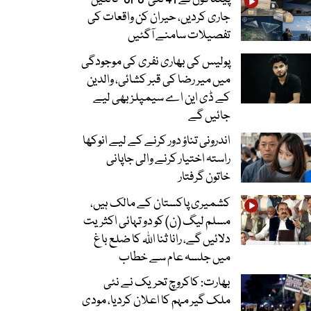
جاری کردیں، حیران کن واقعات کی
تفصیلات سامنے آگئیں
پولیس کی بھاری نفری کی موجودگی
میں میر رضا کی قبر کشائی، والدین
کے ڈی این اے سیمپلز بھی لیے
جائیں گے
اندرونی تناؤ دور کرنے کے لیے انوکھا
راستہ اختیار کرنے والی جاپانی
خاتون گرفتار
کشمیری پاکستان کے مالک ہیں،
مسلم لیگ (ن) کو دو تہائی اکثریت
دلائیں گے، رانا ثنا اللہ کا ضلع باغ
میں جلسہ عام سے خطاب
بھارت: کاکروچ تحریک نے نئی
ملک گیر مہم کا اعلان کردیا، مودی