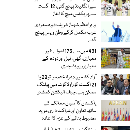
سے انگلینڈ پہنچ گئی، 12 اگست
سے پریکٹس میچ کا آغاز
وزیراعظم شہباز شریف دورہ سعودی
عرب مکمل کرکے وطن واپس پہنچ
گئے
491 میں سے 176 نمونے غیر
معیاری، گھی، تیل اور دودھ کے
معیار پر رپورٹ جاری
آزاد کشمیر: دھرنا ختم ہوا تو 20 یا
21 اگست کو راولاکوٹ میں پولنگ
ممکن ہے، چیف الیکشن کمشنر
پاکستان کا آسیان ممالک کے
ساتھ تعاون اور شراکت داری مزید
مضبوط بنانے کے عزم کا اعادہ
پینٹاگون نے 41 نئی ’UFO‘ فائلیں