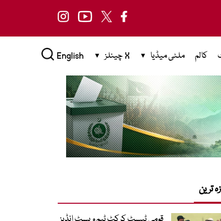
کالم
ملٹی میڈیا
X چینلز
English
زہ ترین
قومی ٹیسٹ کرکٹ ٹیم ویسٹ انڈیز