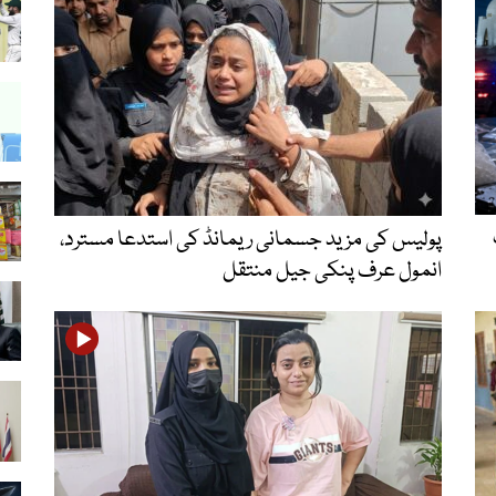
پولیس کی مزید جسمانی ریمانڈ کی استدعا مسترد،
انمول عرف پنکی جیل منتقل