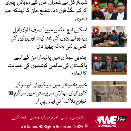
شہباز گل نے عمران خان کے موبائل چوری
کر کے بگڈ فون دیا، شفیع جان کا تہلکہ خیز
دعویٰ
اسکول لنچ باکس میں ‘صرف آلو’: وائرل
ویڈیو نے بچوں کی غذائیت اور پروٹین کی
کمی پر نئی بحث چھیڑ دی
جنوبی سوڈان میں پائیدار امن کے لیے
پاکستان کی عالمی کوششوں کی حمایت
کا اعادہ
خیبرپختونخوا میں سیکیورٹی فورسز کی
کارروائیاں، بھارتی سرپرستی میں سرگرم 10
خوارج ہلاک، آئی ایس پی آر
پرائیویسی پالیسی
تحریر/ویڈیو بھیجیں
رابطہ کریں
© 2026 WE News. All Rights Reserved