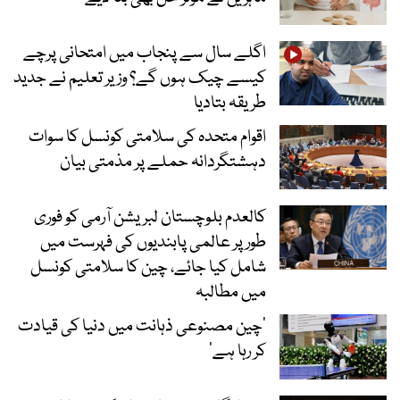
اگلے سال سے پنجاب میں امتحانی پرچے
کیسے چیک ہوں گے؟ وزیر تعلیم نے جدید
طریقہ بتادیا
اقوام متحدہ کی سلامتی کونسل کا سوات
دہشتگردانہ حملے پر مذمتی بیان
کالعدم بلوچستان لبریشن آرمی کو فوری
طور پر عالمی پابندیوں کی فہرست میں
شامل کیا جائے، چین کا سلامتی کونسل
میں مطالبہ
’چین مصنوعی ذہانت میں دنیا کی قیادت
کر رہا ہے‘