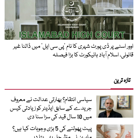
اوور اسٹے پر ڈی پورٹ شہری کا نام ’پی سی ایل‘ میں ڈالنا غیر
قانونی، اسلام آباد ہائیکورٹ کا بڑا فیصلہ
تازہ ترین
سیاسی انتقام؟ بھارتی عدالت نے معروف
جریدے کے سابق ایڈیٹر کو زیادتی کیس
میں 10 سال قید کی سزا سنا دی
پیٹ پھولنے کی 5 بڑی وجوہات کیا ہیں؟
ماہرین نے مؤثر حل بھی بتا دیے