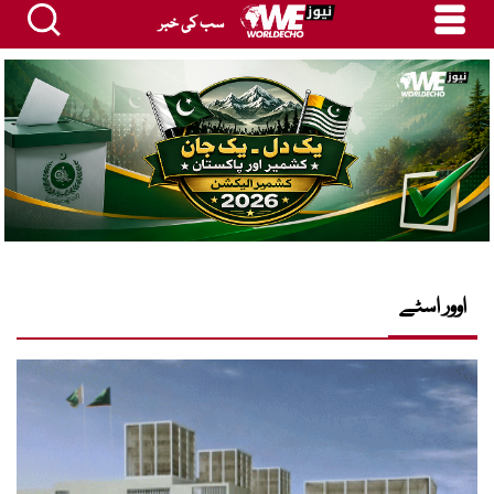
سب کی خبر
اوور اسٹے