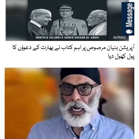
آپریشن بنیان مرصوص پر اہم کتاب نے بھارت کے دعوؤں کا
پول کھول دیا