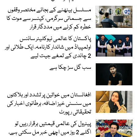
مسلسل بیٹھنے کے بجائے مختصر وقفوں
سے جسمانی سرگرمی، کینسر سے موت کا
خطرہ کم کرنے میں مددگار قرار
پاکستان کا عالمی نیوکلیئر سائنس
اولمپیاڈ میں شاندار کارنامہ، ایک طلائی اور
2 چاندی کے تمغے جیت لیے
سب گل سڑ چکا ہے
افغانستان میں خواتین پر تشدد اور ہلاکتوں
میں سنسنی خیز اضافہ، برطانوی اخبار کی
تحقیقاتی رپورٹ
پیٹرول کی عالمی قیمتیں برقرار رہیں تو
اگلے 2 روز میں اچھی خبر مل سکتی ہے،