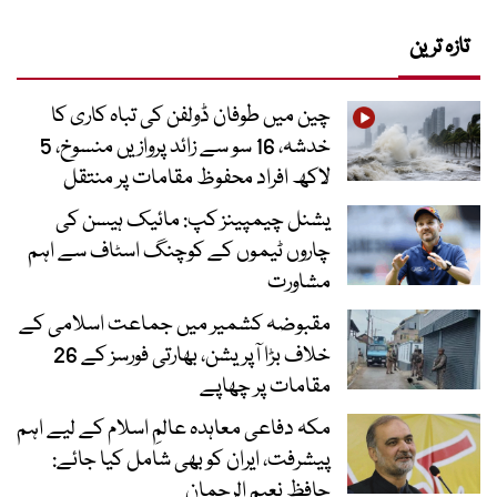
تازہ ترین
چین میں طوفان ڈولفن کی تباہ کاری کا
خدشہ، 16 سو سے زائد پروازیں منسوخ، 5
لاکھ افراد محفوظ مقامات پر منتقل
یشنل چیمپینز کپ: مائیک ہیسن کی
چاروں ٹیموں کے کوچنگ اسٹاف سے اہم
مشاورت
مقبوضہ کشمیر میں جماعت اسلامی کے
خلاف بڑا آپریشن، بھارتی فورسز کے 26
مقامات پر چھاپے
مکہ دفاعی معاہدہ عالمِ اسلام کے لیے اہم
پیشرفت، ایران کو بھی شامل کیا جائے:
حافظ نعیم الرحمان