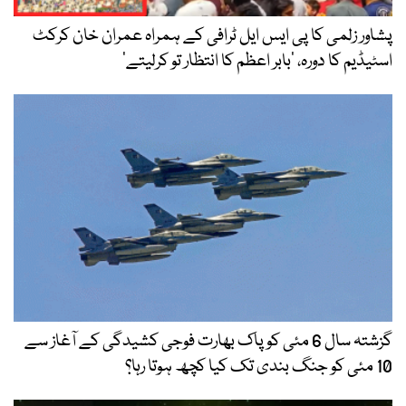
پشاور زلمی کا پی ایس ایل ٹرافی کے ہمراہ عمران خان کرکٹ
اسٹیڈیم کا دورہ، ’بابر اعظم کا انتظار تو کرلیتے‘
گزشتہ سال 6 مئی کو پاک بھارت فوجی کشیدگی کے آغاز سے
10 مئی کو جنگ بندی تک کیا کچھ ہوتا رہا؟