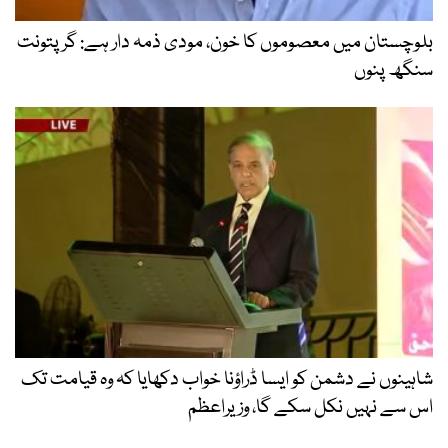
بلوچستان میں معصوموں کا خون، مودی ذمہ دار ہے: گرپتونت
سنگھ پنوں
شاہینوں نے دشمن کو ایسا ڈراؤنا خواب دکھایا کہ وہ قیامت تک
اس سے نہیں نکل سکے گا، وزیراعظم