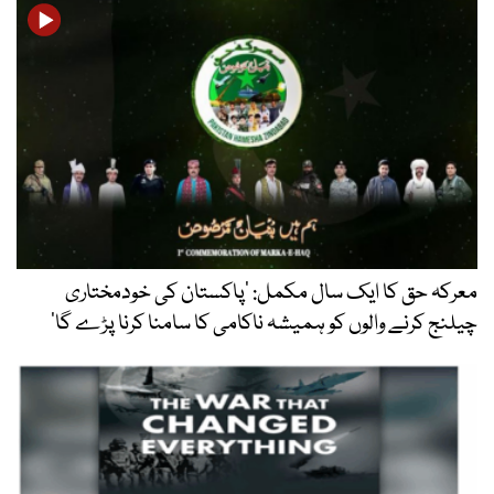
معرکہ حق کا ایک سال مکمل: ’پاکستان کی خودمختاری
چیلنج کرنے والوں کو ہمیشہ ناکامی کا سامنا کرنا پڑے گا‘