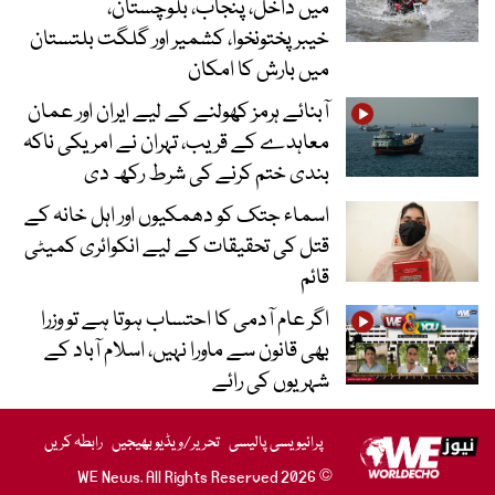
میں داخل، پنجاب، بلوچستان،
خیبرپختونخوا، کشمیر اور گلگت بلتستان
میں بارش کا امکان
آبنائے ہرمز کھولنے کے لیے ایران اور عمان
معاہدے کے قریب، تہران نے امریکی ناکہ
بندی ختم کرنے کی شرط رکھ دی
اسماء جتک کو دھمکیوں اور اہل خانہ کے
قتل کی تحقیقات کے لیے انکوائری کمیٹی
قائم
اگر عام آدمی کا احتساب ہوتا ہے تو وزرا
بھی قانون سے ماورا نہیں، اسلام آباد کے
شہریوں کی رائے
پرائیویسی پالیسی
تحریر/ویڈیو بھیجیں
رابطہ کریں
© 2026 WE News. All Rights Reserved