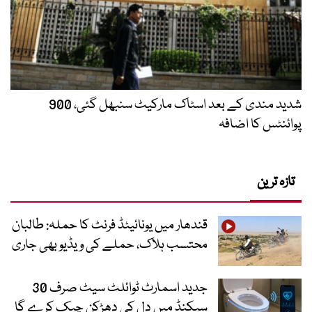
شدید مندی کے بعد اسٹاک مارکیٹ سنبھل گئی، 900
پوائنٹس کا اضافہ
تازہ ترین
قندھار میں یونائیٹڈ فرنٹ کا حملہ: طالبان
محتسب ہلاک، حملے کی ویڈیو بھی جاری
جدید اسمارٹ ٹوائلٹ سیٹ صرف 30
سیکنڈ میں دل کی دھڑکن چیک کرے گا