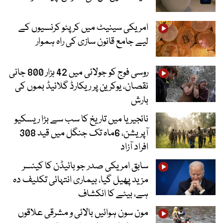
امریکی سینیٹ میں کرپٹو کرنسیوں کے
لیے جامع قانون سازی کی راہ ہموار
روسی فوج کو جولائی میں 42 ہزار 800 جانی
نقصان، یوکرین پر ریکارڈ گلائیڈ بموں کی
بارش
نائجیریا میں تاریخ کا سب سے بڑا ریسکیو
آپریشن، 6ماہ تک جنگل میں قید 308
افراد آزاد
سابق امریکی صدر جو بائیڈن کا کینسر
مزید پھیل گیا، بیماری انتہائی تکلیف دہ
ہے، بیٹے کا انکشاف
مون سون ہوائیں بالائی و مشرقی علاقوں