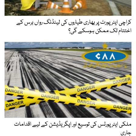
کراچی ایئرپورٹ پر بھاری طیاروں کی لینڈنگ رواں برس کے
اختتام تک ممکن ہوسکے گی؟
ملکی ایئرپورٹس کی توسیع اور اپگریڈیشن کے لیے اقدامات
جاری