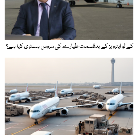
کے ٹو ایئرویز کے بدقسمت طیارے کی سروس ہسٹری کیا ہے؟