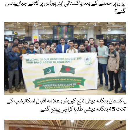
ایران پر حملے کے بعد پاکستانی ایئرپورٹس پر کتنے جہاز پھنس
گئے؟
پاکستان بنگلہ دیش نالج کوریڈور: علامہ اقبال اسکالرشپ کے
تحت 45 بنگلہ دیشی طلبا کراچی پہنچ گئے