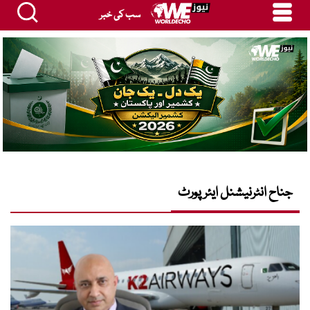
سب کی خبر
جناح انٹرنیشنل ایئرپورٹ