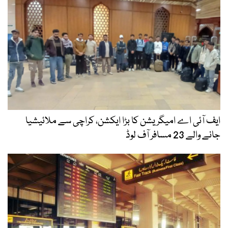
ایف آئی اے امیگریشن کا بڑا ایکشن، کراچی سے ملائیشیا
جانے والے 23 مسافر آف لوڈ