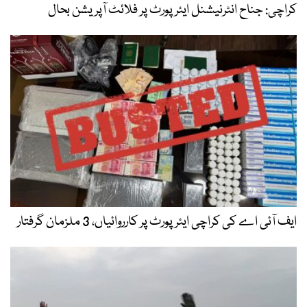
کراچی: جناح انٹرنیشنل ایئرپورٹ پر فلائٹ آپریشن بحال
ایف آئی اے کی کراچی ایئرپورٹ پر کارروائیاں، 3 ملزمان گرفتار