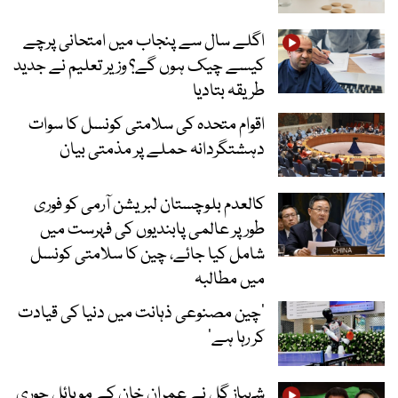
اگلے سال سے پنجاب میں امتحانی پرچے
کیسے چیک ہوں گے؟ وزیر تعلیم نے جدید
طریقہ بتادیا
اقوام متحدہ کی سلامتی کونسل کا سوات
دہشتگردانہ حملے پر مذمتی بیان
کالعدم بلوچستان لبریشن آرمی کو فوری
طور پر عالمی پابندیوں کی فہرست میں
شامل کیا جائے، چین کا سلامتی کونسل
میں مطالبہ
’چین مصنوعی ذہانت میں دنیا کی قیادت
کر رہا ہے‘
شہباز گل نے عمران خان کے موبائل چوری