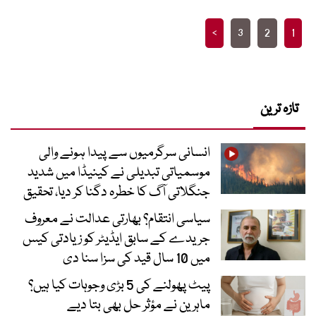
Posts
>
3
2
1
pagination
تازہ ترین
انسانی سرگرمیوں سے پیدا ہونے والی
موسمیاتی تبدیلی نے کینیڈا میں شدید
جنگلاتی آگ کا خطرہ دگنا کر دیا، تحقیق
سیاسی انتقام؟ بھارتی عدالت نے معروف
جریدے کے سابق ایڈیٹر کو زیادتی کیس
میں 10 سال قید کی سزا سنا دی
پیٹ پھولنے کی 5 بڑی وجوہات کیا ہیں؟
ماہرین نے مؤثر حل بھی بتا دیے