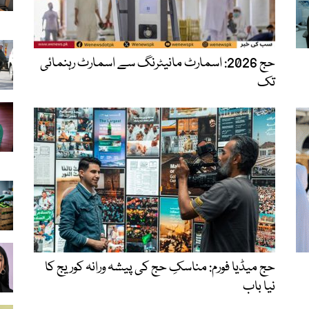
حج 2026: اسمارٹ مانیٹرنگ سے اسمارٹ رہنمائی
تک
حج میڈیا فورم: مناسکِ حج کی پیشہ ورانہ کوریج کا
نیا باب