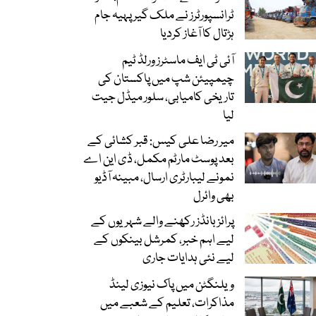
ٹرانسپورٹرز نے ملک گیر پہیہ جام
ہڑتال کا آغاز کردیا
آئی ٹی ایف ماسٹرز ورلڈ ٹیم
چیمپیئن شپ میں پاکستان کی
تاریخی کامیابی، سلور میڈل جیت
لیا
میر رضا علی کیس: قبر کشائی کے
بعد پوسٹ مارٹم مکمل، ڈی این اے
نمونے لیبارٹری ارسال، مبینہ آڈیو
بھی وائرل
پرائز بانڈز رکھنے والے شہریوں کے
لیے اہم خبر، کمرشل بینکوں کے
لیے نئی ہدایات جاری
ویلنگٹن میں پاک نیوزی لینڈ
مذاکرات، تعلیم کے شعبے میں