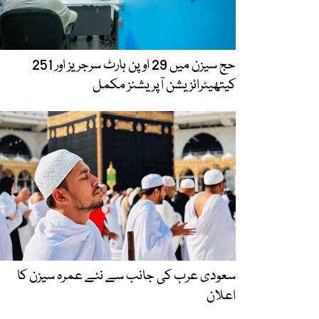
حج سیزن میں 29 اوپن ہارٹ سرجریز اور 251
کیتھیٹرائزیشن آپریشنز مکمل
سعودی عرب کی جانب سے نئے عمرہ سیزن کا
اعلان