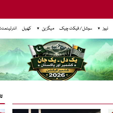
نیوز
سوشل / فیکٹ چیک
میگزین
کھیل
انٹرٹینمنٹ
تا