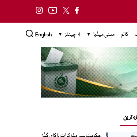
کالم
ملٹی میڈیا
X چینلز
English
زہ ترین
حکومت سے مذاکرات ناکام، گڈز