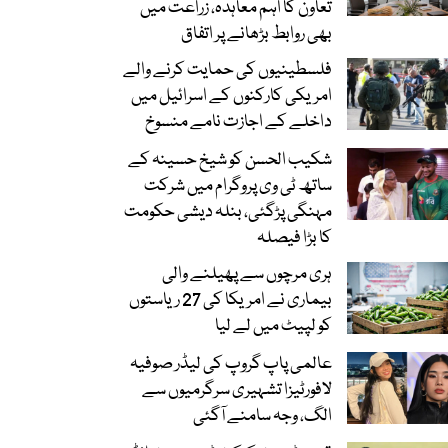
تعاون کا اہم معاہدہ، زراعت میں
بھی روابط بڑھانے پر اتفاق
فلسطینیوں کی حمایت کرنے والے
امریکی کارکنوں کے اسرائیل میں
داخلے کے اجازت نامے منسوخ
شکیب الحسن کو شیخ حسینہ کے
ساتھ ٹی وی پروگرام میں شرکت
مہنگی پڑگئی، بنلہ دیشی حکومت
کا بڑا فیصلہ
ہری مرچوں سے پھیلنے والی
بیماری نے امریکا کی 27 ریاستوں
کو لپیٹ میں لے لیا
عالمی پاپ گروپ کی لیڈر صوفیہ
لافورٹیزا تشہیری سرگرمیوں سے
الگ، وجہ سامنے آگئی