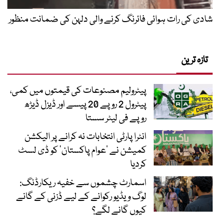
شادی کی رات ہوائی فائرنگ کرنے والی دلہن کی ضمانت منظور
تازہ ترین
پیٹرولیم مصنوعات کی قیمتوں میں کمی،
پیٹرول 2 روپے 20 پیسے اور ڈیزل ڈیڑھ
روپے فی لیٹر سستا
انٹرا پارٹی انتخابات نہ کرانے پر الیکشن
کمیشن نے ’عوام پاکستان‘ کو ڈی لسٹ
کردیا
اسمارٹ چشموں سے خفیہ ریکارڈنگ:
لوگ ویڈیو رکوانے کے لیے ڈزنی کے گانے
کیوں گانے لگے؟