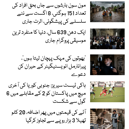
مون سون بارشوں سے جاں بحق افراد کی
تعداد 151 ہوگئی، 8 اگست سے نئے
سلسلے کی پیشگوئی، الرٹ جاری
ایک دھن 639 سال، دنیا کا منفرد ترین
موسیقی پروگرام جاری
‘بھوتوں کی مہک پہچان لیتا ہوں’،
پیرانارمل انویسٹیگیٹر کے حیران کن
دعوے
ہاکی ٹیسٹ سیریز: جنوبی کوریا کی آخری
میچ میں پاکستان کو 2 کے مقابلے میں 6
گول سے شکست
آٹے کی قیمتوں میں پھر اضافہ، 20 کلو
تھیلا 3 ہزار روپے سے تجاوز کرگیا