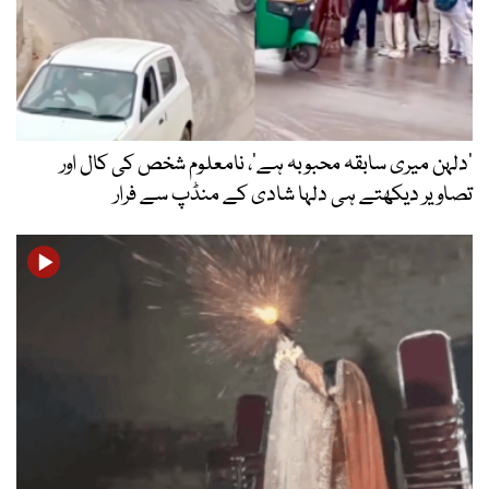
’دلہن میری سابقہ محبوبہ ہے‘، نامعلوم شخص کی کال اور
تصاویر دیکھتے ہی دلہا شادی کے منڈپ سے فرار