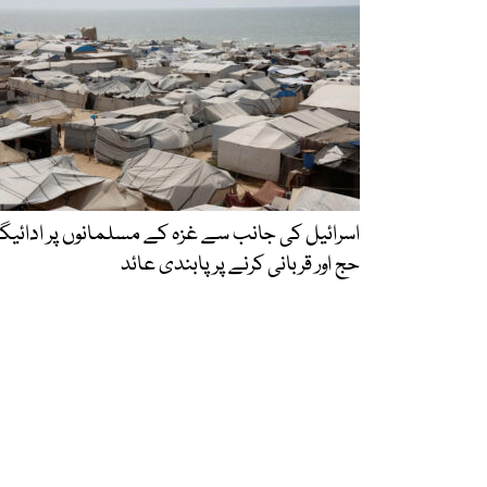
اسرائیل کی جانب سے غزہ کے مسلمانوں پر ادائیگ
حج اور قربانی کرنے پر پابندی عائد