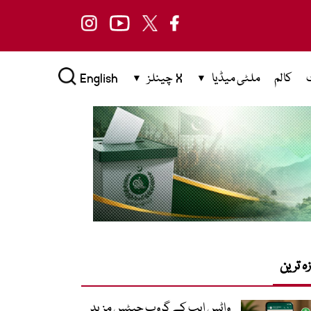
کالم
ملٹی میڈیا
X چینلز
English
زہ ترین
واٹس ایپ کے گروپ چیٹس مزید