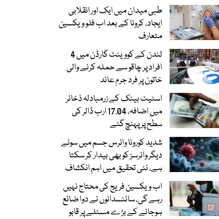
طبی میدان میں ایک اور انقلابی
ایجاد، کرونا کے بعد اب فلو ویکسین
متعارف
لندن کے کووینٹ گارڈن میں 4
افراد پر چاقو سے حملہ کرنے والی
خاتون پر فرد جرم عائد
اسٹیٹ بینک کے زرمبادلہ ذخائر
میں اضافہ، 17.04 ارب ڈالر کی
سطح پر پہنچ گئے
شدید کورونا وائرس جسم میں سوئے
دیگر وائرسز کو بھی بیدار کر سکتا
ہے، نئی تحقیق میں اہم انکشاف
اب ویکسین فریج کی محتاج نہیں
رہے گی، سائنسدانوں نے دوا ضائع
ہوجانے کے بڑے مسئلے پر قابو