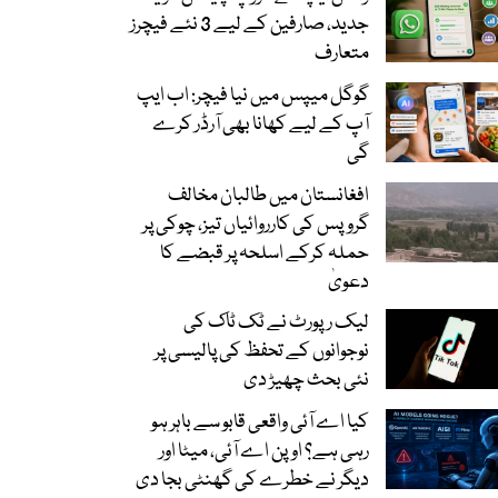
جدید، صارفین کے لیے 3 نئے فیچرز
متعارف
گوگل میپس میں نیا فیچر: اب ایپ
آپ کے لیے کھانا بھی آرڈر کرے
گی
افغانستان میں طالبان مخالف
گروپس کی کارروائیاں تیز، چوکی پر
حملہ کرکے اسلحہ پر قبضے کا
دعویٰ
لیک رپورٹ نے ٹک ٹاک کی
نوجوانوں کے تحفظ کی پالیسی پر
نئی بحث چھیڑ دی
کیا اے آئی واقعی قابو سے باہر ہو
رہی ہے؟ اوپن اے آئی، میٹا اور
دیگر نے خطرے کی گھنٹی بجا دی