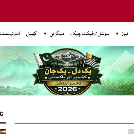
نیوز
سوشل / فیکٹ چیک
میگزین
کھیل
انٹرٹینمنٹ
تا