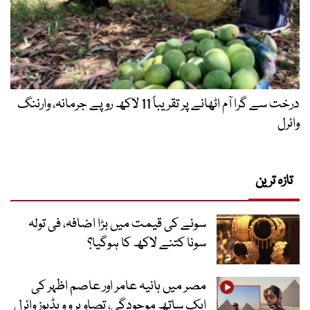
درخت سے گرا آم اٹھانے پر تقریباً 11 لاکھ روپے جرمانہ، وارننگ
وائرل
تازہ ترین
سونے کی قیمت میں بڑا اضافہ، فی تولہ
سونا کتنے لاکھ کا ہوگیا؟
مصر میں ہانیہ عامر اور عاصم اظہر کی
ایک ساتھ موجودگی، تصاویر و ویڈیوز وائرل