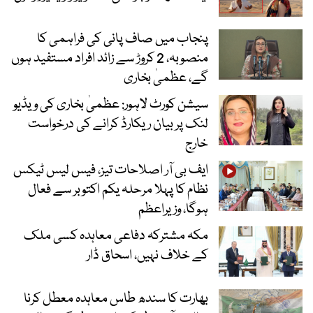
پنجاب میں صاف پانی کی فراہمی کا
منصوبہ، 2 کروڑ سے زائد افراد مستفید ہوں
گے، عظمیٰ بخاری
سیشن کورٹ لاہور: عظمیٰ بخاری کی ویڈیو
لنک پر بیان ریکارڈ کرانے کی درخواست
خارج
ایف بی آر اصلاحات تیز، فیس لیس ٹیکس
نظام کا پہلا مرحلہ یکم اکتوبر سے فعال
ہوگا، وزیراعظم
مکہ مشترکہ دفاعی معاہدہ کسی ملک
کے خلاف نہیں، اسحاق ڈار
بھارت کا سندھ طاس معاہدہ معطل کرنا