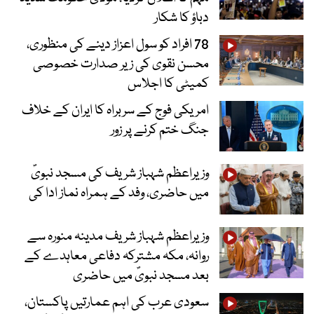
دباؤ کا شکار
78 افراد کو سول اعزاز دینے کی منظوری،
محسن نقوی کی زیر صدارت خصوصی
کمیٹی کا اجلاس
امریکی فوج کے سربراہ کا ایران کے خلاف
جنگ ختم کرنے پر زور
وزیراعظم شہباز شریف کی مسجد نبویؐ
میں حاضری، وفد کے ہمراہ نماز ادا کی
وزیراعظم شہباز شریف مدینہ منورہ سے
روانہ، مکہ مشترکہ دفاعی معاہدے کے
بعد مسجد نبویؐ میں حاضری
سعودی عرب کی اہم عمارتیں پاکستان،