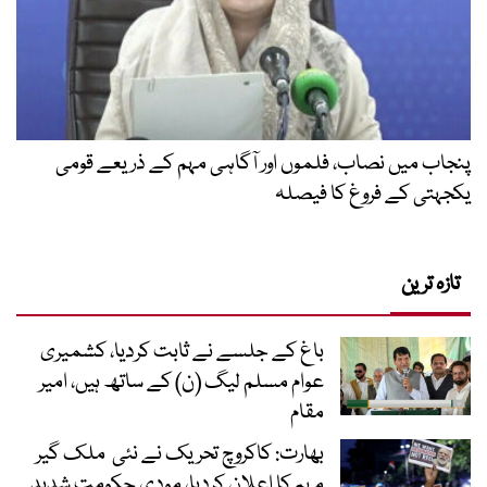
پنجاب میں نصاب، فلموں اور آگاہی مہم کے ذریعے قومی
یکجہتی کے فروغ کا فیصلہ
تازہ ترین
باغ کے جلسے نے ثابت کردیا، کشمیری
عوام مسلم لیگ (ن) کے ساتھ ہیں، امیر
مقام
بھارت: کاکروچ تحریک نے نئی ملک گیر
مہم کا اعلان کردیا، مودی حکومت شدید