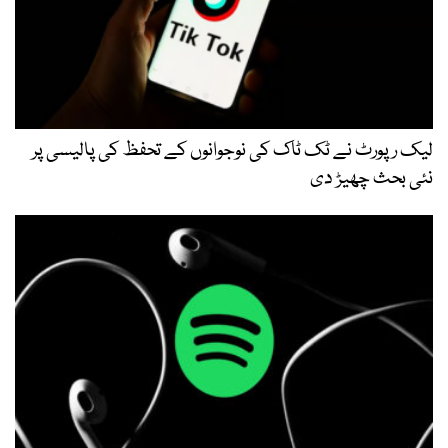
لیک رپورٹ نے ٹک ٹاک کی نوجوانوں کے تحفظ کی پالیسی پر
نئی بحث چھیڑ دی