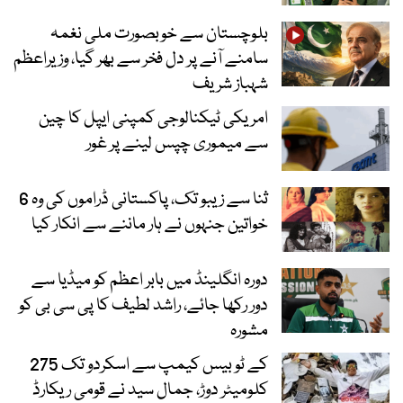
بلوچستان سے خوبصورت ملی نغمہ
سامنے آنے پر دل فخر سے بھر گیا، وزیراعظم
شہباز شریف
امریکی ٹیکنالوجی کمپنی ایپل کا چین
سے میموری چپس لینے پر غور
ثنا سے زیبو تک، پاکستانی ڈراموں کی وہ 6
خواتین جنہوں نے ہار ماننے سے انکار کیا
دورہ انگلینڈ میں بابر اعظم کو میڈیا سے
دور رکھا جائے، راشد لطیف کا پی سی بی کو
مشورہ
کے ٹو بیس کیمپ سے اسکردو تک 275
کلومیٹر دوڑ، جمال سید نے قومی ریکارڈ