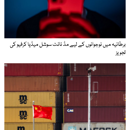
برطانیہ میں نوجوانوں کے لیے مڈ نائٹ سوشل میڈیا کرفیو کی
تجویز