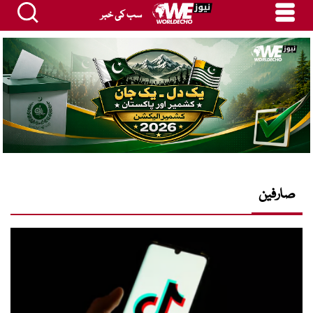
سب کی خبر
صارفین