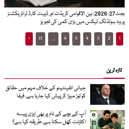
بجٹ27-2026: بین الاقوامی کریڈٹ اور ڈیبٹ کارڈ ٹرانزیکشنز
پر ود ہولڈنگ ٹیکس میں بڑی کمی کی تجویز
Posts
>
13
6
5
4
3
2
1
…
pagination
تازہ ترین
جیانی انفینٹینو کے خلاف مہم میں حقائق
کو توڑ مروڑ کر پیش کیا جارہا ہے، فیفا
آپ کے بچے کے نام پر بھی ایزی پیسہ
اکاؤنٹ کھل سکتا ہے، طریقہ کیا ہے؟