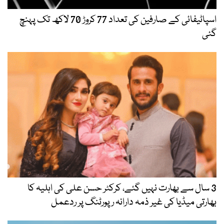
اسپاٹیفائی کے صارفین کی تعداد 77 کروڑ 70 لاکھ تک پہنچ
گئی
3 سال سے بھارت نہیں گئے، کرکٹر حسن علی کی اہلیہ کا
بھارتی میڈیا کی غیر ذمہ دارانہ رپورٹنگ پر ردعمل