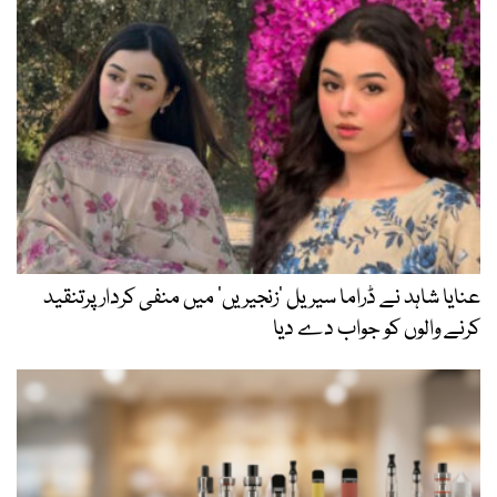
عنایا شاہد نے ڈراما سیریل ’زنجیریں‘ میں منفی کردار پرتنقید
کرنے والوں کو جواب دے دیا