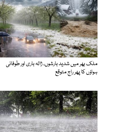
ملک بھر میں شدید بارشوں، ژالہ باری اور طوفانی
ہواؤں کا پھر راج متوقع