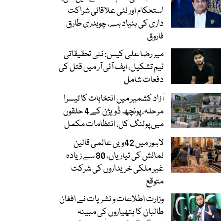
استحکام اور نئی علاقائی شراکت
داری کی بنیاد ہے، چوہدری طارق
فاروق
میر رضا علی کیس: نئی تحقیقاتی
ٹیم تشکیل، ایف آئی آر میں قتل کی
دفعات شامل
آزاد کشمیر میں انتخابات کا تیسرا
مرحلہ، پونچھ ڈویژن کے 4 حلقوں
میں پولنگ کل، انتظامات مکمل
لاہور میں 42ویں عالمی قالین
نمائش کی تیاریاں، 80 سے زیادہ
غیر ملکی خریداروں کی شرکت
متوقع
وزارت اطلاعات و نشریات نے افغان
طالبان کا ہتھیاروں کی مبینہ