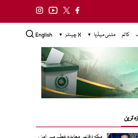
کالم
ملٹی میڈیا
X چینلز
English
زہ ترین
مکہ دفاعی معاہدہ خطے میں امن،