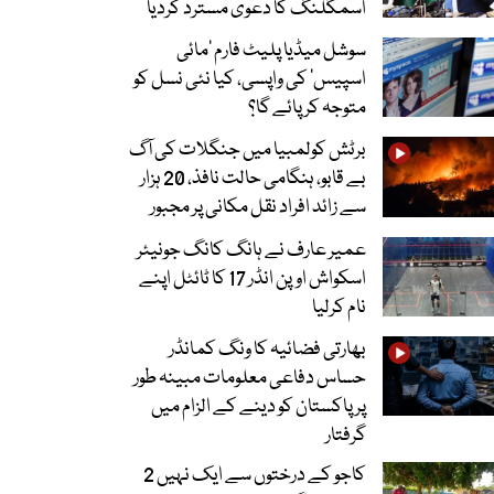
اسمگلنگ کا دعویٰ مسترد کردیا
سوشل میڈیا پلیٹ فارم ‘مائی
اسپیس’ کی واپسی، کیا نئی نسل کو
متوجہ کر پائے گا؟
برٹش کولمبیا میں جنگلات کی آگ
بے قابو، ہنگامی حالت نافذ، 20 ہزار
سے زائد افراد نقل مکانی پر مجبور
عمیر عارف نے ہانگ کانگ جونیئر
اسکواش اوپن انڈر 17 کا ٹائٹل اپنے
نام کرلیا
بھارتی فضائیہ کا ونگ کمانڈر
حساس دفاعی معلومات مبینہ طور
پر پاکستان کو دینے کے الزام میں
گرفتار
کاجو کے درختوں سے ایک نہیں 2