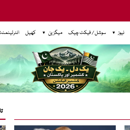
نیوز
سوشل / فیکٹ چیک
میگزین
کھیل
انٹرٹینمنٹ
تا