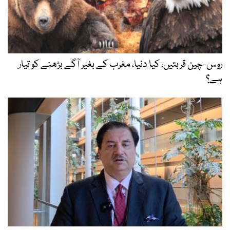
روس-چین قربتیں، کیا دنیا، مغرب کے بغیر آگے بڑھنے کو تیار
ہے؟