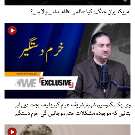
امریکا ایران جنگ: کیا عالمی نظام بدلنے والا ہے؟
وی ایکسکلوسیو، شہباز شریف عوام کو ریلیف بجٹ دیں اور
بتائیں کہ موجودہ مشکلات ختم ہوجائیں گی: خرم دستگیر