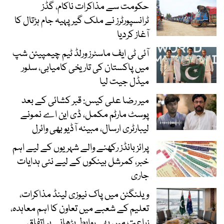
حکومت سے مذاکرات ناکام، گڈز
ٹرانسپورٹرز نے ملک گیر پہیہ جام ہڑتال کا
آغاز کردیا
آئی ٹی ایف ماسٹرز ورلڈ ٹیم چیمپیئن شپ
میں پاکستان کی تاریخی کامیابی، سلور
میڈل جیت لیا
میر رضا علی کیس: قبر کشائی کے بعد
پوسٹ مارٹم مکمل، ڈی این اے نمونے
لیبارٹری ارسال، مبینہ آڈیو بھی وائرل
پرائز بانڈز رکھنے والے شہریوں کے لیے اہم
خبر، کمرشل بینکوں کے لیے نئی ہدایات
جاری
ویلنگٹن میں پاک نیوزی لینڈ مذاکرات،
تعلیم کے شعبے میں تعاون کا اہم معاہدہ،
زراعت میں بھی روابط بڑھانے پر اتفاق