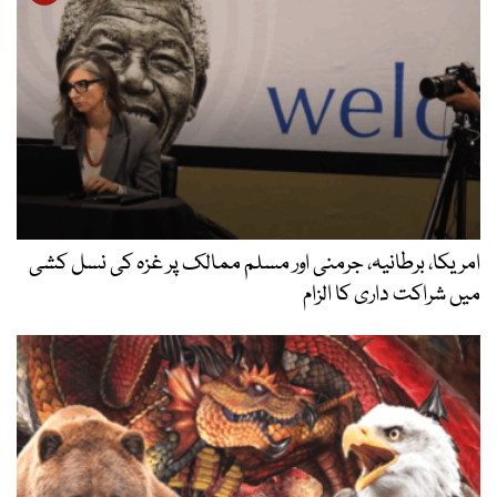
امریکا، برطانیہ، جرمنی اور مسلم ممالک پر غزہ کی نسل کشی
میں شراکت داری کا الزام