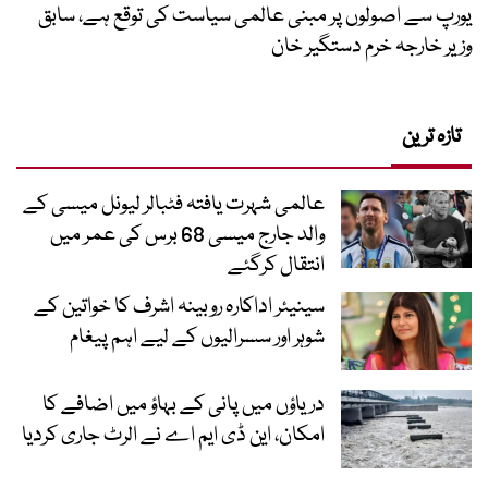
یورپ سے اصولوں پر مبنی عالمی سیاست کی توقع ہے، سابق
وزیر خارجہ خرم دستگیر خان
تازہ ترین
عالمی شہرت یافتہ فٹبالر لیونل میسی کے
والد جارج میسی 68 برس کی عمر میں
انتقال کرگئے
سینیئر اداکارہ روبینہ اشرف کا خواتین کے
شوہر اور سسرالیوں کے لیے اہم پیغام
دریاؤں میں پانی کے بہاؤ میں اضافے کا
امکان، این ڈی ایم اے نے الرٹ جاری کردیا