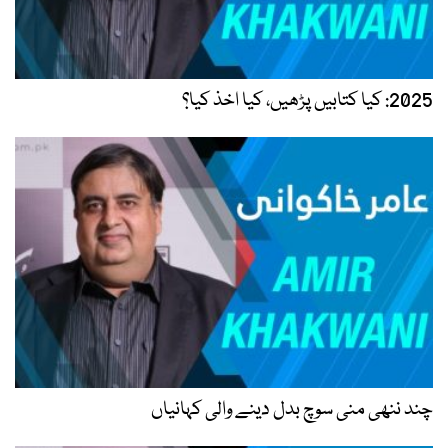
2025: کیا کتابیں پڑھیں، کیا اخذ کیا؟
چند ننھی منی سوچ بدل دینے والی کہانیاں