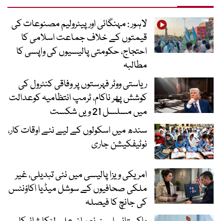
لاہور : مہنگائی اور پیٹرولیم مصنوعات کی
قیمتوں کے خلاف جماعت اسلامی کا
احتجاج، حکومتی پالیسیوں کی واپسی کا
مطالبہ
ریاستی ووٹر فہرستوں پر وفاقی کنٹرول کی
کوشش پھر ناکام، ٹرمپ انتظامیہ کوعدالت
میں مسلسل 21 ویں شکست
سندھ میں اسکولوں کے لیے نئے اوقات کار،
نوٹیفکیشن جاری
امریکی ویزا پالیسی میں نئی تبدیلی، غیر
ملکی صحافیوں کے سوشل میڈیا اکاؤنٹس
کی جانچ کا فیصلہ