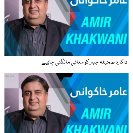
اداکارہ صحیفہ جبار کو معافی مانگنی چاہیے