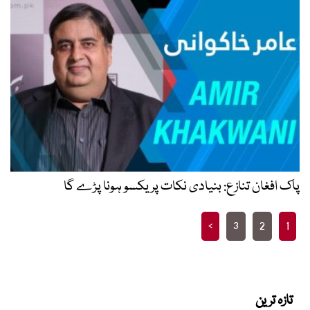
پاک افغان تنازع: بنیادی نکات پر یکسو ہونا پڑے گا
Posts
>
3
2
1
pagination
تازہ ترین