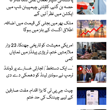
پاکستانی اسپنر نعمان علی لنکا شائر کا
حصہ بن گئے، کاؤنٹی چیمپیئن شپ میں
ایکشن میں نظر آئیں گے
ملک بھر میں بجلی کی قیمت میں اضافہ،
اطلاق اگست کے بلز میں ہوگا
امریکی معیشت کو تاریخی جھٹکا، 23 ہزار
ملازمتیں ختم، ٹریژری ییلڈز میں نمایاں
کمی
’۔۔۔ ایک دستخط‘: تجارتی خسارے پر ڈونلڈ
ٹرمپ نے سوئٹزر لینڈ کو دھمکی دے دی
چیٹ جی پی ٹی کا بڑا اقدام، مفت صارفین
کے لیے چیٹنگ کی حد ختم