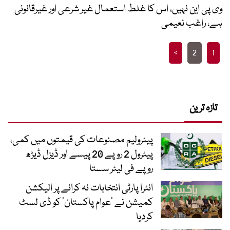
وی پی این نہیں، اس کا غلط استعمال غیر شرعی اور غیرقانونی
ہے، راغب نعیمی
Posts
>
2
1
pagination
تازہ ترین
پیٹرولیم مصنوعات کی قیمتوں میں کمی،
پیٹرول 2 روپے 20 پیسے اور ڈیزل ڈیڑھ
روپے فی لیٹر سستا
انٹرا پارٹی انتخابات نہ کرانے پر الیکشن
کمیشن نے ’عوام پاکستان‘ کو ڈی لسٹ
کردیا