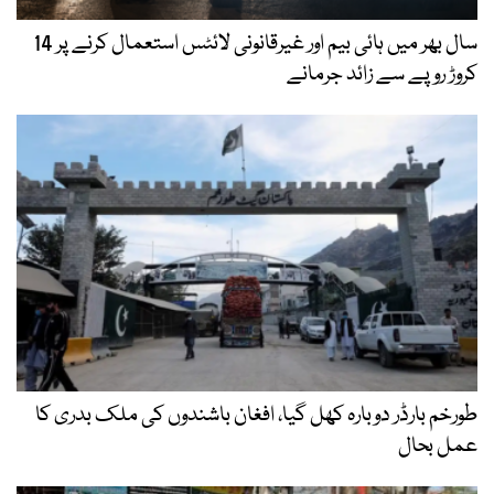
سال بھر میں ہائی بیم اور غیرقانونی لائٹس استعمال کرنے پر 14
کروڑ روپے سے زائد جرمانے
طورخم بارڈر دوبارہ کھل گیا، افغان باشندوں کی ملک بدری کا
عمل بحال