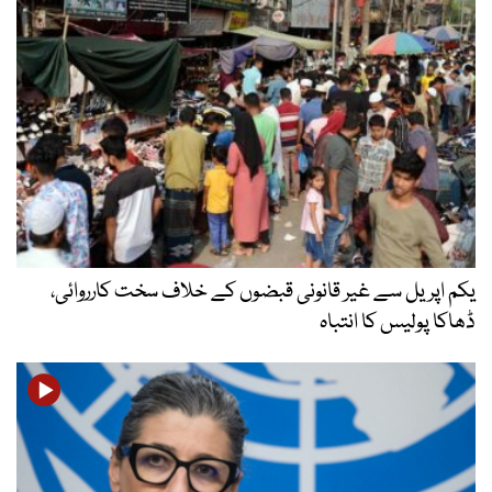
یکم اپریل سے غیر قانونی قبضوں کے خلاف سخت کارروائی،
ڈھاکا پولیس کا انتباہ