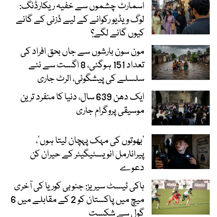
اسمارٹ چشموں سے خفیہ ریکارڈنگ:
لوگ ویڈیو رکوانے کے لیے ڈزنی کے گانے
کیوں گانے لگے؟
مون سون بارشوں سے جاں بحق افراد کی
تعداد 151 ہوگئی، 8 اگست سے نئے
سلسلے کی پیشگوئی، الرٹ جاری
ایک دھن 639 سال، دنیا کا منفرد ترین
موسیقی پروگرام جاری
‘بھوتوں کی مہک پہچان لیتا ہوں’،
پیرانارمل انویسٹیگیٹر کے حیران کن
دعوے
ہاکی ٹیسٹ سیریز: جنوبی کوریا کی آخری
میچ میں پاکستان کو 2 کے مقابلے میں 6
گول سے شکست