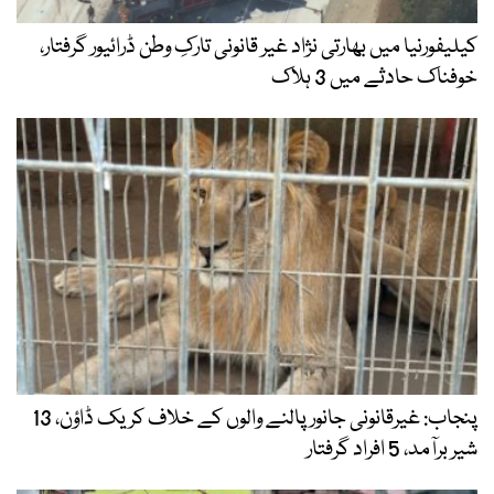
کیلیفورنیا میں بھارتی نژاد غیر قانونی تارکِ وطن ڈرائیور گرفتار،
خوفناک حادثے میں 3 ہلاک
پنجاب: غیرقانونی جانور پالنے والوں کے خلاف کریک ڈاؤن، 13
شیر برآمد، 5 افراد گرفتار