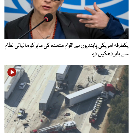
یکطرفہ امریکی پابندیوں نے اقوام متحدہ کی ماہر کو مالیاتی نظام
سے باہر دھکیل دیا