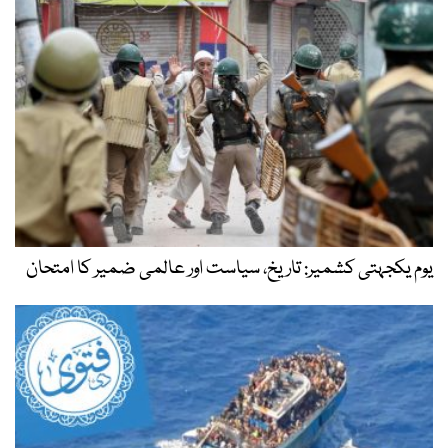
یوم یکجہتی کشمیر: تاریخ، سیاست اور عالمی ضمیر کا امتحان