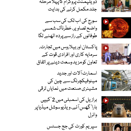
ڈویلپمنٹ پروگرام کا پہلا مرحلہ
جلد مکمل کرنے کی ہدایت
سورج کی اب تک کی سب سے
واضح تصاویر، خطرناک شمسی
طوفانوں کے راز سے پردہ اٹھنے لگا
پاکستان اور بیلاروس میں تجارت،
سرمایہ کاری اور افرادی قوت کے
تعاون کو مزید وسعت دینے پر اتفاق
اسمارٹ آلات اور جدید
مینوفیکچرنگ سے چین کی
مشینری صنعت میں نمایاں ترقی
برازیل کی اسمبلی میں 2 ’کیپی
بارا‘ گھس آئے، ویڈیو سوشل میڈیا پر
وائرل
سپریم کورٹ کی جج جسٹس