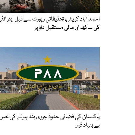
احمد آباد کریش، تحقیقاتی رپورٹ سے قبل ایئر انڈی
کی ساکھ اور مالی مستقبل داؤ پر
پاکستان کی فضائی حدود جزوی بند ہونے کی خبری
بے بنیاد قرار