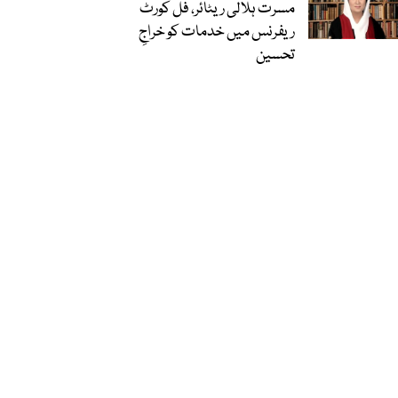
مسرت ہلالی ریٹائر، فل کورٹ
ریفرنس میں خدمات کو خراجِ
تحسین