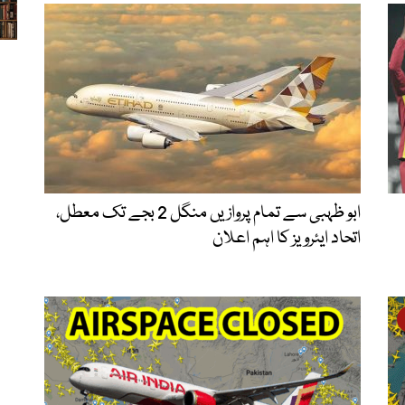
ابو ظہبی سے تمام پروازیں منگل 2 بجے تک معطل،
اتحاد ایئرویز کا اہم اعلان