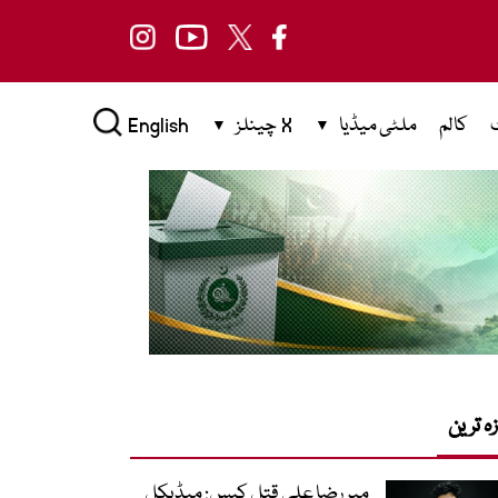
کالم
ملٹی میڈیا
X چینلز
English
زہ ترین
میر رضا علی قتل کیس: میڈیکل