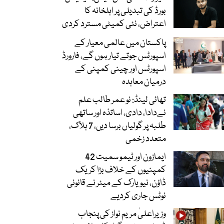
بورڈ کی تبدیلی پر اہلخانہ کا
اعتراض، نئی کمیٹی مسترد کردی
پاکستان میں عالمی معیار کے
اسپورٹس جوتے تیار ہوں گے، فارورڈ
اسپورٹس اور چینی کمپنی کے
درمیان معاہدہ
تھائی لینڈ: نو عمر طالب علم
نےدادا، دادی، اساتذہ اور ساتھی
طلبہ پر گولیاں برسا دیں، 7 ہلاک،
متعدد زخمی
ایمازون اور ٹیمو سمیت 42
کمپنیوں کے خلاف بڑا کریک
ڈاؤن، نیویارک کے میئر نے قانونی
نوٹس جاری کردیے
وزیراعلیٰ مریم نواز کی پنجاب