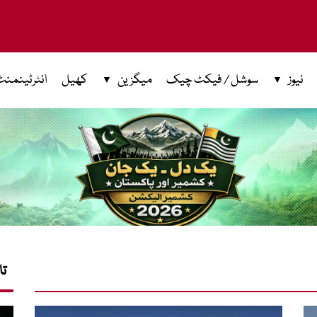
نیوز
سوشل / فیکٹ چیک
میگزین
کھیل
انٹرٹینمنٹ
تا