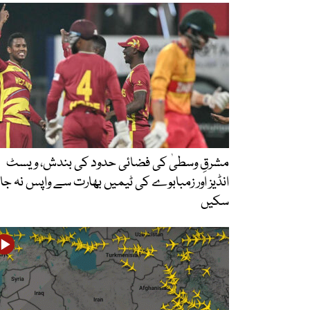
مشرقِ وسطیٰ کی فضائی حدود کی بندش، ویسٹ
انڈیز اور زمبابوے کی ٹیمیں بھارت سے واپس نہ جا
سکیں