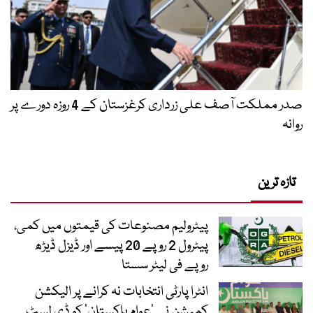
صدر مملکت آصف علی زرداری کرغزستان کے 4 روزہ دورے پر
روانہ
تازہ ترین
پیٹرولیم مصنوعات کی قیمتوں میں کمی،
پیٹرول 2 روپے 20 پیسے اور ڈیزل ڈیڑھ
روپے فی لیٹر سستا
انٹرا پارٹی انتخابات نہ کرانے پر الیکشن
کمیشن نے ’عوام پاکستان‘ کو ڈی لسٹ