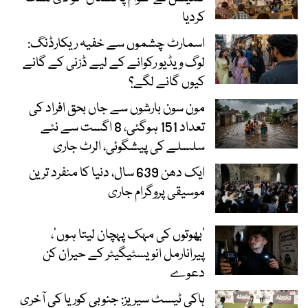
کردیا
اسمارٹ چشموں سے خفیہ ریکارڈنگ:
لوگ ویڈیو رکوانے کے لیے ڈزنی کے گانے
کیوں گانے لگے؟
مون سون بارشوں سے جاں بحق افراد کی
تعداد 151 ہوگئی، 8 اگست سے نئے
سلسلے کی پیشگوئی، الرٹ جاری
ایک دھن 639 سال، دنیا کا منفرد ترین
موسیقی پروگرام جاری
‘بھوتوں کی مہک پہچان لیتا ہوں’،
پیرانارمل انویسٹیگیٹر کے حیران کن
دعوے
ہاکی ٹیسٹ سیریز: جنوبی کوریا کی آخری