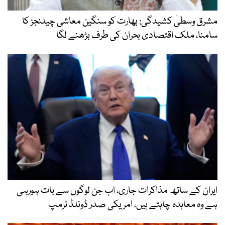
مشرق وسطیٰ کشیدگی: بھارت کو سنگین معاشی چیلنجز کا
سامنا، ملک اقتصادی بحران کی طرف بڑھنے لگا
ایران کے ساتھ مذاکرات جاری، اب جن لوگوں سے بات ہورہی
ہے وہ معاہدہ چاہتے ہیں، امریکی صدر ڈونلڈ ٹرمپ