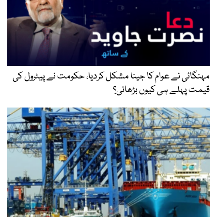
مہنگائی نے عوام کا جینا مشکل کردیا، حکومت نے پیٹرول کی
قیمت پہلے ہی کیوں بڑھائی؟