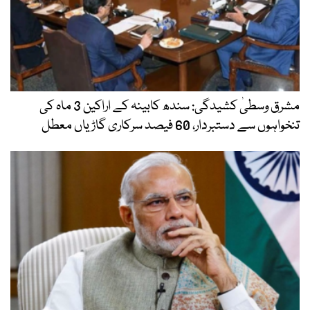
مشرق وسطیٰ کشیدگی: سندھ کابینہ کے اراکین 3 ماہ کی
تنخواہوں سے دستبردار، 60 فیصد سرکاری گاڑیاں معطل