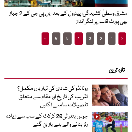
مشرق وسطیٰ کشیدگی: پیٹرول کے بعد ایل پی جی کے 2 جہاز
بھی پورٹ قاسم پر لنگر انداز
Posts
>
6
5
4
3
2
1
<
pagination
تازہ ترین
رونالڈو کی شادی کی تیاریاں مکمل؟
تقریب کی تاریخ اور مقام سے متعلق
تفصیلات سامنے آگئیں
جوس بٹلر ٹی20 کرکٹ کے سب سے زیادہ
رنز بنانے والے بلے باز بن گئے