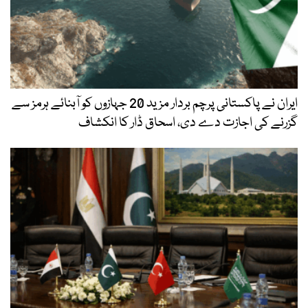
ایران نے پاکستانی پرچم بردار مزید 20 جہازوں کو آبنائے ہرمز سے
گزرنے کی اجازت دے دی، اسحاق ڈار کا انکشاف