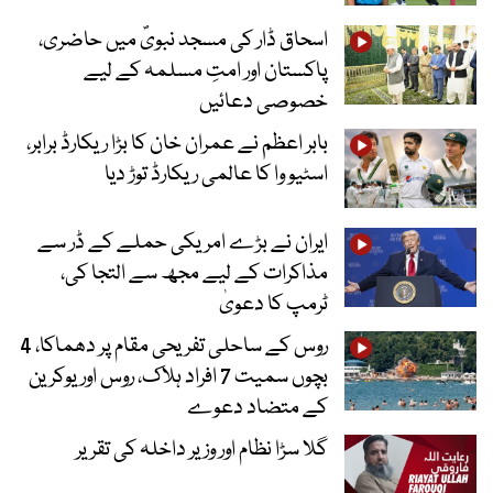
اسحاق ڈار کی مسجد نبویؐ میں حاضری،
پاکستان اور امتِ مسلمہ کے لیے
خصوصی دعائیں
بابر اعظم نے عمران خان کا بڑا ریکارڈ برابر،
اسٹیو وا کا عالمی ریکارڈ توڑ دیا
ایران نے بڑے امریکی حملے کے ڈر سے
مذاکرات کے لیے مجھ سے التجا کی،
ٹرمپ کا دعویٰ
روس کے ساحلی تفریحی مقام پر دھماکا، 4
بچوں سمیت 7 افراد ہلاک، روس اور یوکرین
کے متضاد دعوے
گلا سڑا نظام اور وزیر داخلہ کی تقریر