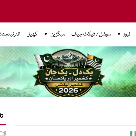
نیوز
سوشل / فیکٹ چیک
میگزین
کھیل
انٹرٹینمنٹ
تا