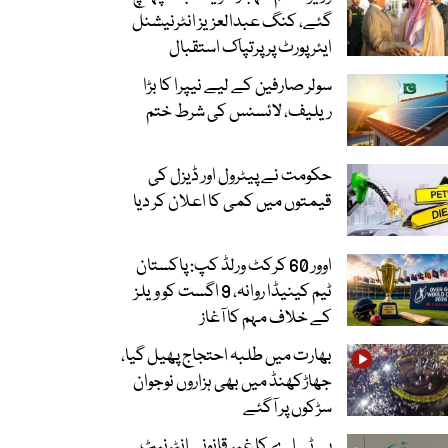
گئے، کنگ عبدالعزیز انٹرنیشنل
ایئر پورٹ پر پرتپاک استقبال
سولر صارفین کے لیے نیپرا کا بڑا
ریلیف، لائسنس کی شرط ختم
حکومت نے پیٹرول اور ڈیزل کی
قیمتوں میں کمی کا اعلان کر دیا
اوور 60 کرکٹ ورلڈ کپ: پاکستان
ٹیم کینیڈا روانہ، 9 اگست کو ویلز
کے خلاف مہم کا آغاز
بھارت میں طلبہ احتجاج پھیل گیا،
جھاڑکھنڈ میں بھی ہزاروں نوجوان
سڑکوں پر آگئے
پی ٹی اے کا غیر قانونی انٹرنیٹ