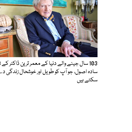
103 سال جینے 
سادہ اصول، جو آپ کو طویل اور خوشحال زندگی د
سکتے ہیں