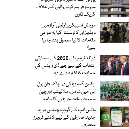
سروسز فراہم کرنے والوں کے خلاف
کریک ڈاؤن
موبائل اسپیکر پر اونچی آواز میں
ویڈیوز اور کالز سننا، کیا یہ عوامی
مقامات کا نیا معمول بنتا جا رہا
ہے؟
ڈونلڈ ٹرمپ نے 2028 کے صدارتی
انتخاب کے لیے جے ڈی وینس کی
حمایت کا اشارہ دے دیا
ایشین گیمز ہاکی ڈرا، پاکستان پول
’بی‘ میں شامل، ملائیشیا اور چین
سمیت سخت حریفوں کا سامنا
واٹس ایپ کے گروپ چیٹس مزید
جدید، صارفین کے لیے 3 نئے فیچرز
متعارف