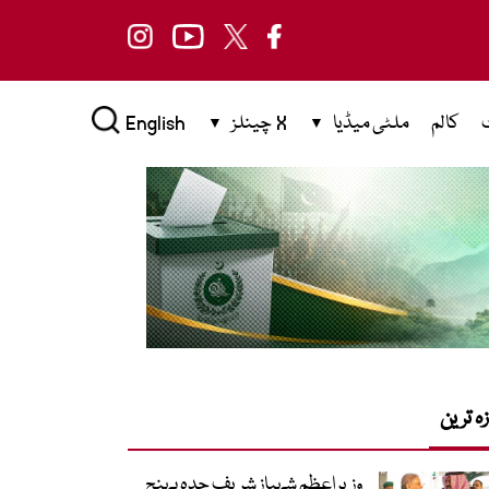
کالم
ملٹی میڈیا
X چینلز
English
زہ ترین
وزیراعظم شہباز شریف جدہ پہنچ