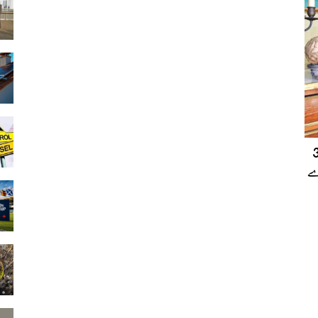
والے دنیا کے معمر ترین ڈاکٹر کے 3
ے