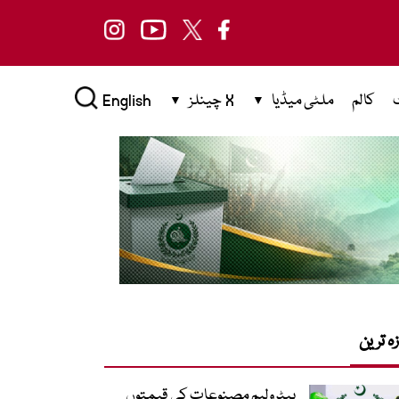
کالم
ملٹی میڈیا
X چینلز
English
زہ ترین
پیٹرولیم مصنوعات کی قیمتوں