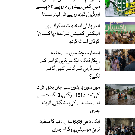
میں کمی، پیٹرول 2 روپے 20 پیسے
اور ڈیزل ڈیڑھ روپے فی لیٹر سستا
انٹرا پارٹی انتخابات نہ کرانے پر
الیکشن کمیشن نے ’عوام پاکستان‘
کو ڈی لسٹ کردیا
اسمارٹ چشموں سے خفیہ
ریکارڈنگ: لوگ ویڈیو رکوانے کے
لیے ڈزنی کے گانے کیوں گانے
لگے؟
مون سون بارشوں سے جاں بحق افراد
کی تعداد 151 ہوگئی، 8 اگست سے
نئے سلسلے کی پیشگوئی، الرٹ
جاری
ایک دھن 639 سال، دنیا کا منفرد
ترین موسیقی پروگرام جاری