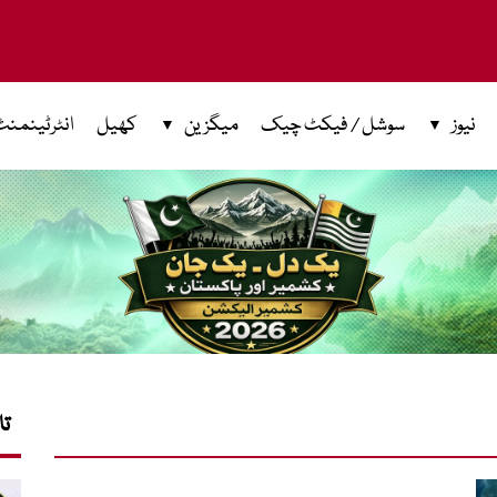
نیوز
سوشل / فیکٹ چیک
میگزین
کھیل
انٹرٹینمنٹ
تا