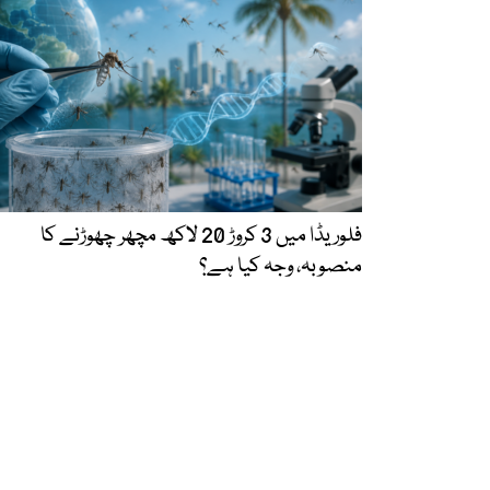
فلوریڈا میں 3 کروڑ 20 لاکھ مچھر چھوڑنے کا
منصوبہ، وجہ کیا ہے؟