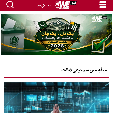
سب کی خبر
میڈیا میں مصنوعی ذہانت