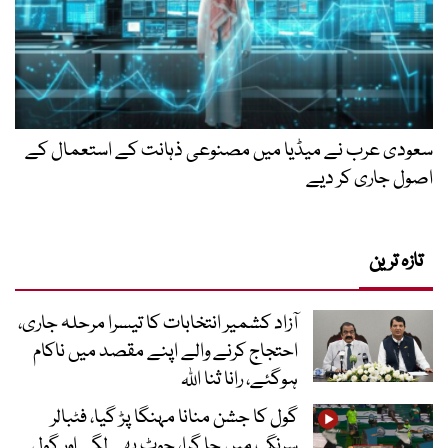
سعودی عرب نے میڈیا میں مصنوعی ذہانت کے استعمال کے
اصول جاری کر دیے
تازہ ترین
آزاد کشمیر انتخابات کا تیسرا مرحلہ جاری،
احتجاج کرنے والے اپنے مقصد میں ناکام
ہوگئے، رانا ثنا اللہ
گول کا جشن منانا مہنگا پڑ گیا، فٹبالر
سرنگ میں جا گرا، چوٹ بھی لگی اور گول