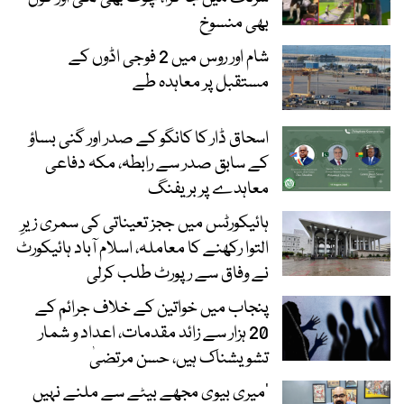
بھی منسوخ
شام اور روس میں 2 فوجی اڈوں کے
مستقبل پر معاہدہ طے
اسحاق ڈار کا کانگو کے صدر اور گنی بساؤ
کے سابق صدر سے رابطہ، مکہ دفاعی
معاہدے پر بریفنگ
ہائیکورٹس میں ججز تعیناتی کی سمری زیرِ
التوا رکھنے کا معاملہ، اسلام آباد ہائیکورٹ
نے وفاق سے رپورٹ طلب کرلی
پنجاب میں خواتین کے خلاف جرائم کے
20 ہزار سے زائد مقدمات، اعداد و شمار
تشویشناک ہیں، حسن مرتضیٰ
’میری بیوی مجھے بیٹے سے ملنے نہیں