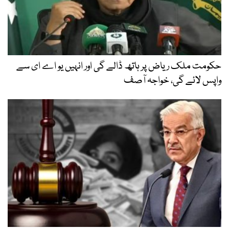
حکومت ملک ریاض پر ہاتھ ڈالے گی اور انہیں یو اے ای سے
واپس لائے گی، خواجہ آصف