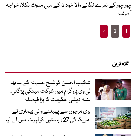
چور چور کے نعرے لگانے والا خود ڈاکے میں ملوث نکلا، خواجہ
آصف
Posts
>
2
1
pagination
تازہ ترین
شکیب الحسن کو شیخ حسینہ کے ساتھ
ٹی وی پروگرام میں شرکت مہنگی پڑگئی،
بنلہ دیشی حکومت کا بڑا فیصلہ
ہری مرچوں سے پھیلنے والی بیماری نے
امریکا کی 27 ریاستوں کو لپیٹ میں لے لیا