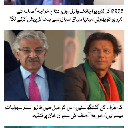
2025 کا انٹرویو اچانک وائرل، وزیر دفاع خواجہ آصف کے
انٹرویو کو بھارتی میڈیا سیاق سباق سے ہٹ کر پیش کرنے لگا
’کم ظرف کی گفتگو سنیں، اس کو جیل میں فائیو اسٹار سہولیات
میسر ہیں‘، خواجہ آصف کی عمران خان پر تنقید