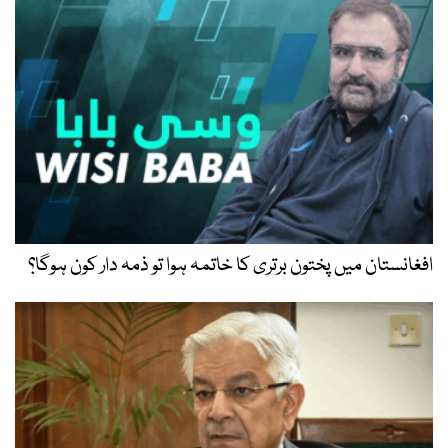
افغانستان میں پختون برتری کا خاتمہ ہوا تو ذمہ دار کون ہوگا؟