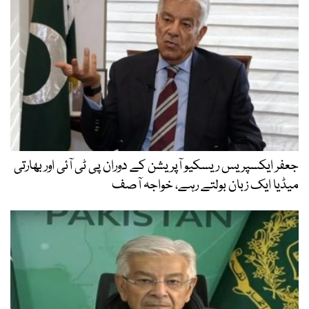
جعفر ایکسپریس ریسکیو آپریشن کے دوران پی ٹی آئی اور بھارتی
میڈیا ایک زبان بولتے رہے، خواجہ آصف