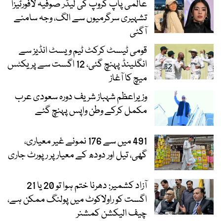
عالمی پاپ گروپ کی لیڈر صوفیہ لافورٹیزا
تشہیری سرگرمیوں سے الگ، وجہ سامنے
آگئی
قومی ٹیسٹ کرکٹ ٹیم ویسٹ انڈیز سے
انگلینڈ پہنچ گئی، 12 اگست سے پریکٹس
میچ کا آغاز
وزیراعظم شہباز شریف دورہ سعودی عرب
مکمل کرکے وطن واپس پہنچ گئے
491 میں سے 176 نمونے غیر معیاری،
گھی، تیل اور دودھ کے معیار پر رپورٹ جاری
آزاد کشمیر: دھرنا ختم ہوا تو 20 یا 21
اگست کو راولاکوٹ میں پولنگ ممکن ہے،
چیف الیکشن کمشنر