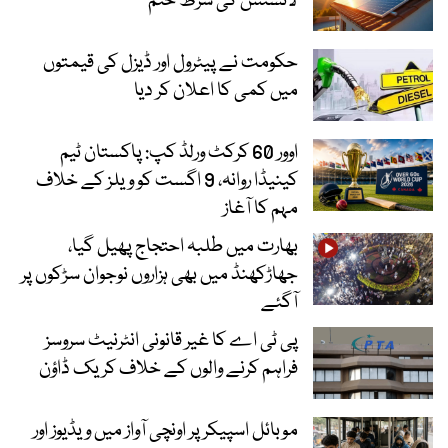
لائسنس کی شرط ختم
حکومت نے پیٹرول اور ڈیزل کی قیمتوں
میں کمی کا اعلان کر دیا
اوور 60 کرکٹ ورلڈ کپ: پاکستان ٹیم
کینیڈا روانہ، 9 اگست کو ویلز کے خلاف
مہم کا آغاز
بھارت میں طلبہ احتجاج پھیل گیا،
جھاڑکھنڈ میں بھی ہزاروں نوجوان سڑکوں پر
آگئے
پی ٹی اے کا غیر قانونی انٹرنیٹ سروسز
فراہم کرنے والوں کے خلاف کریک ڈاؤن
موبائل اسپیکر پر اونچی آواز میں ویڈیوز اور