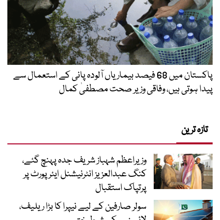
پاکستان میں 68 فیصد بیماریاں آلودہ پانی کے استعمال سے
پیدا ہوتی ہیں، وفاقی وزیر صحت مصطفیٰ کمال
تازہ ترین
وزیراعظم شہباز شریف جدہ پہنچ گئے،
کنگ عبدالعزیز انٹرنیشنل ایئر پورٹ پر
پرتپاک استقبال
سولر صارفین کے لیے نیپرا کا بڑا ریلیف،