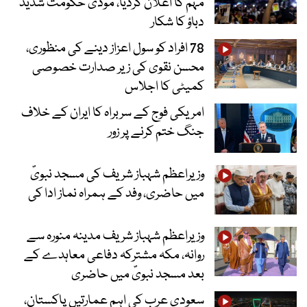
مہم کا اعلان کردیا، مودی حکومت شدید
دباؤ کا شکار
78 افراد کو سول اعزاز دینے کی منظوری،
محسن نقوی کی زیر صدارت خصوصی
کمیٹی کا اجلاس
امریکی فوج کے سربراہ کا ایران کے خلاف
جنگ ختم کرنے پر زور
وزیراعظم شہباز شریف کی مسجد نبویؐ
میں حاضری، وفد کے ہمراہ نماز ادا کی
وزیراعظم شہباز شریف مدینہ منورہ سے
روانہ، مکہ مشترکہ دفاعی معاہدے کے
بعد مسجد نبویؐ میں حاضری
سعودی عرب کی اہم عمارتیں پاکستان،