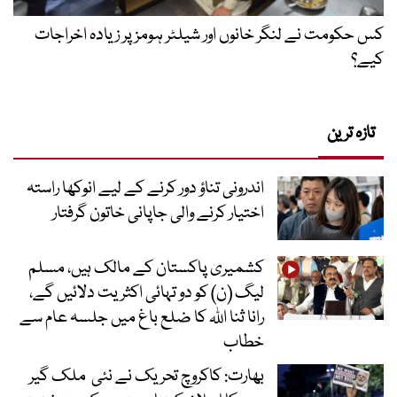
کس حکومت نے لنگر خانوں اور شیلٹر ہومز پر زیادہ اخراجات
کیے؟
تازہ ترین
اندرونی تناؤ دور کرنے کے لیے انوکھا راستہ
اختیار کرنے والی جاپانی خاتون گرفتار
کشمیری پاکستان کے مالک ہیں، مسلم
لیگ (ن) کو دو تہائی اکثریت دلائیں گے،
رانا ثنا اللہ کا ضلع باغ میں جلسہ عام سے
خطاب
بھارت: کاکروچ تحریک نے نئی ملک گیر