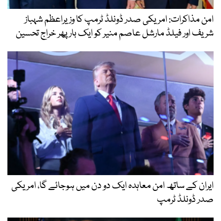
امن مذاکرات: امریکی صدر ڈونلڈ ٹرمپ کا وزیراعظم شہباز
شریف اور فیلڈ مارشل عاصم منیر کو ایک بار پھر خراج تحسین
ایران کے ساتھ امن معاہدہ ایک دو دن میں ہوجائے گا، امریکی
صدر ڈونلڈ ٹرمپ