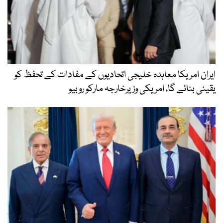
ایران امریکا معاہدہ خلیجی اتحادیوں کے مفادات کے تحفظ کو
یقینی بنائے گا، امریکی وزیرخارجہ مارکو روبیو