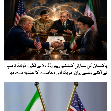
پاکستان کی سفارتی کوششیں پھر رنگ لانے لگیں، ڈونلڈ ٹرمپ
نے اگلے ہفتے ایران امریکا امن معاہدے کا عندیہ دے دیا