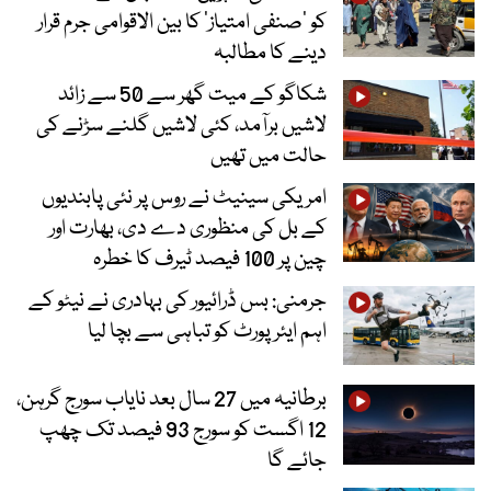
کو ’صنفی امتیاز‘ کا بین الاقوامی جرم قرار
دینے کا مطالبہ
شکاگو کے میت گھر سے 50 سے زائد
لاشیں برآمد، کئی لاشیں گلنے سڑنے کی
حالت میں تھیں
امریکی سینیٹ نے روس پر نئی پابندیوں
کے بل کی منظوری دے دی، بھارت اور
چین پر 100 فیصد ٹیرف کا خطرہ
جرمنی: بس ڈرائیور کی بہادری نے نیٹو کے
اہم ایئرپورٹ کو تباہی سے بچا لیا
برطانیہ میں 27 سال بعد نایاب سورج گرہن،
12 اگست کو سورج 93 فیصد تک چھپ
جائے گا