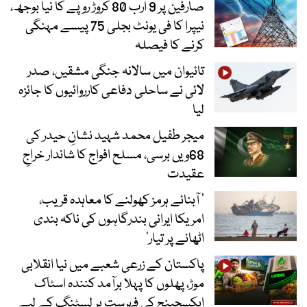
صارفین پر 9 ارب 80 کروڑ روپے کا نیا بوجھ،
نیپرا کا فی یونٹ بجلی 75 پیسے مہنگی
کرنے کا فیصلہ
تائیوان میں سالانہ جنگی مشقیں، صدر
لائی نے ساحلی دفاعی کارروائیوں کا جائزہ
لیا
میجر طفیل محمد شہید نشانِ حیدر کی
68ویں برسی، مسلح افواج کا شاندار خراجِ
عقیدت
’ آبنائے ہرمز کھولنے کا معاہدہ قریب،
امریکا ایرانی بندرگاہوں کی ناکہ بندی
اٹھانے پر تیار‘
پاکستان کے زرعی شعبے میں نیا انقلابی
موڑ، پھلوں کا پہلا برآمد کنندہ اسٹاک
ایکسچینج کی فہرست پر لسٹنگ کے لیے