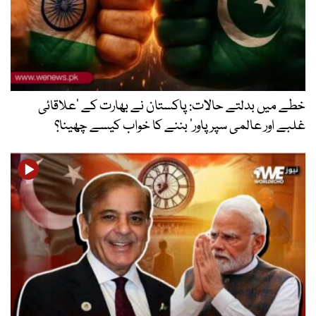
خطے میں بدلتے حالات: پاکستان نے بھارت کے ’علاقائی
غلبے اور عالمی سپر پاور‘ بننے کا خواب کیسے چھینا؟