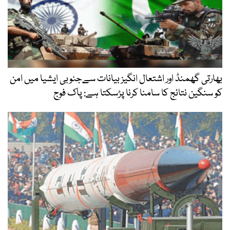
بھارتی گھمنڈ اور اشتعال انگیز بیانات سےجنوبی ایشیا میں امن
کو سنگین نتائج کا سامنا کرنا پڑسکتا ہے: پاک فوج