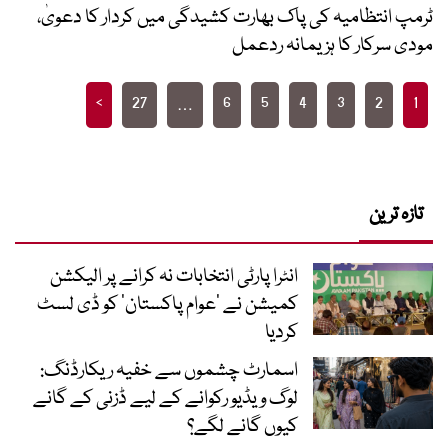
ٹرمپ انتظامیہ کی پاک بھارت کشیدگی میں کردار کا دعویٰ،
مودی سرکار کا ہزیمانہ ردعمل
Posts
>
27
6
5
4
3
2
1
…
pagination
تازہ ترین
انٹرا پارٹی انتخابات نہ کرانے پر الیکشن
کمیشن نے ’عوام پاکستان‘ کو ڈی لسٹ
کردیا
اسمارٹ چشموں سے خفیہ ریکارڈنگ:
لوگ ویڈیو رکوانے کے لیے ڈزنی کے گانے
کیوں گانے لگے؟