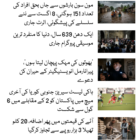
مون سون بارشوں سے جاں بحق افراد کی
تعداد 151 ہوگئی، 8 اگست سے نئے
سلسلے کی پیشگوئی، الرٹ جاری
ایک دھن 639 سال، دنیا کا منفرد ترین
موسیقی پروگرام جاری
‘بھوتوں کی مہک پہچان لیتا ہوں’،
پیرانارمل انویسٹیگیٹر کے حیران کن
دعوے
ہاکی ٹیسٹ سیریز: جنوبی کوریا کی آخری
میچ میں پاکستان کو 2 کے مقابلے میں 6
گول سے شکست
آٹے کی قیمتوں میں پھر اضافہ، 20 کلو
تھیلا 3 ہزار روپے سے تجاوز کرگیا