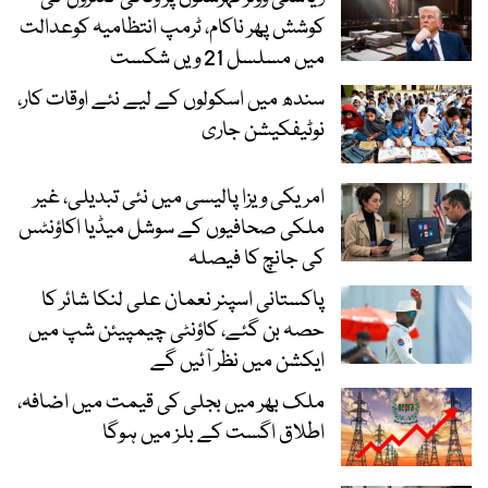
کوشش پھر ناکام، ٹرمپ انتظامیہ کوعدالت
میں مسلسل 21 ویں شکست
سندھ میں اسکولوں کے لیے نئے اوقات کار،
نوٹیفکیشن جاری
امریکی ویزا پالیسی میں نئی تبدیلی، غیر
ملکی صحافیوں کے سوشل میڈیا اکاؤنٹس
کی جانچ کا فیصلہ
پاکستانی اسپنر نعمان علی لنکا شائر کا
حصہ بن گئے، کاؤنٹی چیمپیئن شپ میں
ایکشن میں نظر آئیں گے
ملک بھر میں بجلی کی قیمت میں اضافہ،
اطلاق اگست کے بلز میں ہوگا