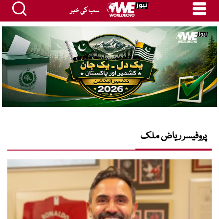
سب کی خبر
پروفیسر ریاض ملک