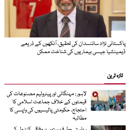
پاکستانی نژاد سائنسدان کی تحقیق، آنکھوں کے ذریعے
ڈیمینشیا جیسی بیماریوں کی شناخت ممکن
تازہ ترین
لاہور : مہنگائی اور پیٹرولیم مصنوعات کی
قیمتوں کے خلاف جماعت اسلامی کا
احتجاج، حکومتی پالیسیوں کی واپسی کا
مطالبہ
ریاستی ووٹر فہرستوں پر وفاقی کنٹرول کی