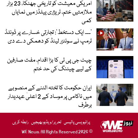
امریکی معیشت کو تاریخی جھٹکا، 23 ہزار
ملازمتیں ختم، ٹریژری ییلڈز میں نمایاں
کمی
’۔۔۔ ایک دستخط‘: تجارتی خسارے پر ڈونلڈ
ٹرمپ نے سوئٹزر لینڈ کو دھمکی دے دی
چیٹ جی پی ٹی کا بڑا اقدام، مفت صارفین
کے لیے چیٹنگ کی حد ختم
ایران حکومت کا تختہ الٹنے کے منصوبے
میں ناکامی پر موساد کے 2 اعلیٰ عہدیدار
برطرف
پرائیویسی پالیسی
تحریر/ویڈیو بھیجیں
رابطہ کریں
© 2026 WE News. All Rights Reserved