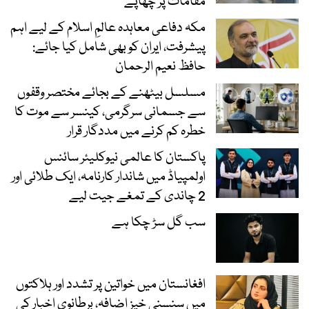
مقامات پر چھاپے
مکہ دفاعی معاہدہ عالمِ اسلام کے لیے اہم
پیشرفت، ایران کو بھی شامل کیا جائے:
حافظ نعیم الرحمان
مسلسل بیٹھنے کے بجائے مختصر وقفوں
سے جسمانی سرگرمی، کینسر سے موت کا
خطرہ کم کرنے میں مددگار قرار
پاکستان کا عالمی نیوکلیئر سائنس
اولمپیاڈ میں شاندار کارنامہ، ایک طلائی اور
2 چاندی کے تمغے جیت لیے
سب گل سڑ چکا ہے
افغانستان میں خواتین پر تشدد اور ہلاکتوں
میں سنسنی خیز اضافہ، برطانوی اخبار کی