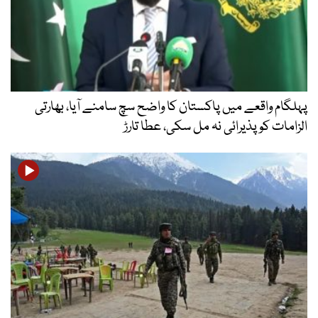
پہلگام واقعے میں پاکستان کا واضح سچ سامنے آیا، بھارتی
الزامات کو پذیرائی نہ مل سکی، عطا تارڑ