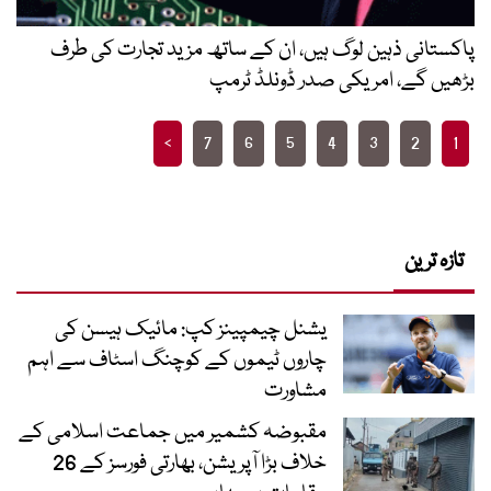
پاکستانی ذہین لوگ ہیں، ان کے ساتھ مزید تجارت کی طرف
بڑھیں گے، امریکی صدر ڈونلڈ ٹرمپ
Posts
>
7
6
5
4
3
2
1
pagination
تازہ ترین
یشنل چیمپینز کپ: مائیک ہیسن کی
چاروں ٹیموں کے کوچنگ اسٹاف سے اہم
مشاورت
مقبوضہ کشمیر میں جماعت اسلامی کے
خلاف بڑا آپریشن، بھارتی فورسز کے 26