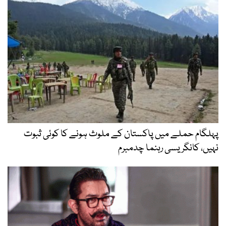
پہلگام حملے میں پاکستان کے ملوث ہونے کا کوئی ثبوت
نہیں، کانگریسی رہنما چدمبرم