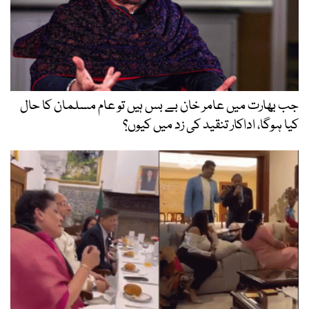
جب بھارت میں عامر خان بے بس ہیں تو عام مسلمان کا حال
کیا ہوگا، اداکار تنقید کی زد میں کیوں؟