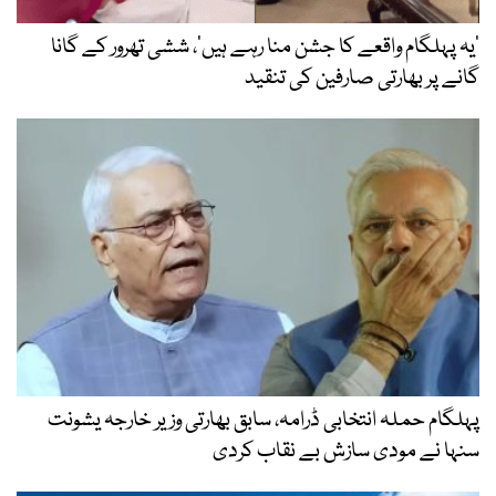
’یہ پہلگام واقعے کا جشن منا رہے ہیں‘، ششی تھرور کے گانا
گانے پر بھارتی صارفین کی تنقید
پہلگام حملہ انتخابی ڈرامہ، سابق بھارتی وزیر خارجہ یشونت
سنہا نے مودی سازش بے نقاب کردی