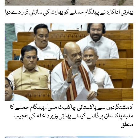
بھارتی اداکارہ نے پہلگام حملے کو بھارت کی سازش قرار دےدیا
’دہشتگردوں سے پاکستانی چاکلیٹ ملی‘، پہلگام حملے کا
ملبہ پاکستان پر ڈالنے کیلئے بھارتی وزیر داخلہ کی عجیب
منطق