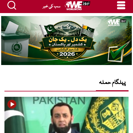
سب کی خبر
پہلگام حملہ