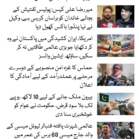
میر رضا علی کیس: پولیس تفتیش کے
بجائے خاندان کو ہراساں کررہی ہے، وکیل
نے نیا پنڈورا باکس کھول دیا
امریکا، ایران کشیدگی میں پاکستان نے وہ
کر دکھایا جو بڑی عالمی طاقتیں نہ کر
سکیں، ساؤتھ ایشین وائسز
حماس کا غزہ امن منصوبے کے دوسرے
مرحلے پر عملدرآمد کے لیے آمادگی کا
اعلان
بیرون ملک جانے کے لیے 10 لاکھ روپے
تک بلا سود قرض، حکومت نے عوام کو
خوشخبری سنا دی
عالمی شہرت یافتہ فٹبالر لیونل میسی کے
والد جارج میسی 68 برس کی عمر میں