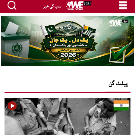
سب کی خبر
پیلٹ گن