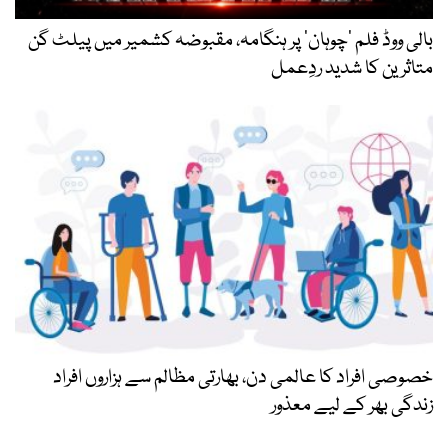
بالی ووڈ فلم ’چوہان‘ پر ہنگامہ، مقبوضہ کشمیر میں پیلٹ گن
متاثرین کا شدید ردِعمل
خصوصی افراد کا عالمی دن، بھارتی مظالم سے ہزاروں افراد
زندگی بھر کے لیے معذور