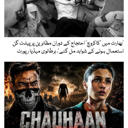
’بھارت میں ‘کاکروچ’ احتجاج کے دوران مظاہرین پر پیلٹ گن
استعمال ہونے کے شواہد مل گئے‘، برطانوی میڈیا رپورٹ