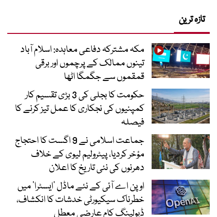
تازہ ترین
مکہ مشترکہ دفاعی معاہدہ: اسلام آباد
تینوں ممالک کے پرچموں اور برقی
قمقموں سے جگمگا اٹھا
حکومت کا بجلی کی 3 بڑی تقسیم کار
کمپنیوں کی نجکاری کا عمل تیز کرنے کا
فیصلہ
جماعت اسلامی نے 9 اگست کا احتجاج
مؤخر کردیا، پیٹرولیم لیوی کے خلاف
دھرنوں کی نئی تاریخ کا اعلان
اوپن اے آئی کے نئے ماڈل ’ایسٹرا‘ میں
خطرناک سیکیورٹی خدشات کا انکشاف،
ڈیولپنگ کام عارضی معطل