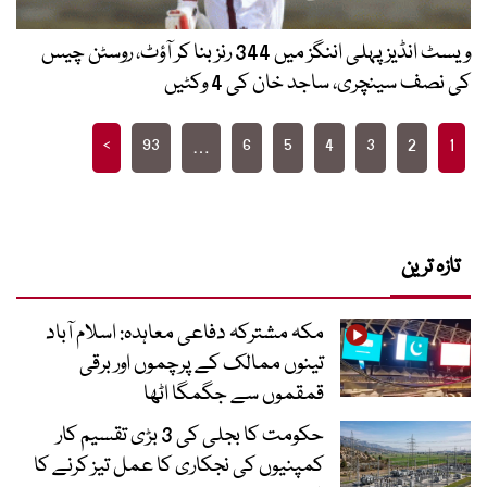
ویسٹ انڈیز پہلی اننگز میں 344 رنز بنا کر آؤٹ، روسٹن چیس
کی نصف سینچری، ساجد خان کی 4 وکٹیں
Posts
>
93
6
5
4
3
2
1
…
pagination
تازہ ترین
مکہ مشترکہ دفاعی معاہدہ: اسلام آباد
تینوں ممالک کے پرچموں اور برقی
قمقموں سے جگمگا اٹھا
حکومت کا بجلی کی 3 بڑی تقسیم کار
کمپنیوں کی نجکاری کا عمل تیز کرنے کا