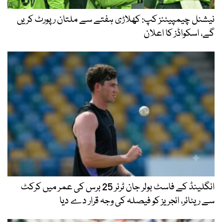
نیشنل چیمپیئنز کپ: کھلاڑی ہفتے سے ملتان رپورٹ کریں
گے، اسکواڈز کا اعلان
انگلینڈ کے فاسٹ بولر جان ٹرنر 25 برس کی عمر میں کرکٹ
سے ریٹائر، انجریز کو فیصلہ کی وجہ قرار دے دیا