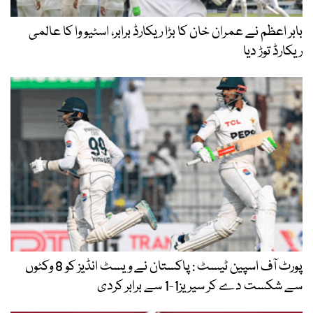
بابر اعظم نے عمران خان کا بڑا ریکارڈ برابر، اسٹیو وا کا عالمی
ریکارڈ توڑ دیا
پورٹ آف اسپین ٹیسٹ : پاکستان نے ویسٹ انڈیز کو 8 وکٹوں
سے شکست دے کر سیریز1-1 سے برابر کردی