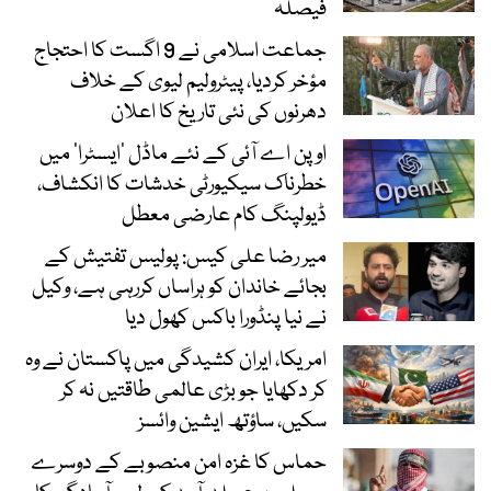
فیصلہ
جماعت اسلامی نے 9 اگست کا احتجاج
مؤخر کردیا، پیٹرولیم لیوی کے خلاف
دھرنوں کی نئی تاریخ کا اعلان
اوپن اے آئی کے نئے ماڈل ’ایسٹرا‘ میں
خطرناک سیکیورٹی خدشات کا انکشاف،
ڈیولپنگ کام عارضی معطل
میر رضا علی کیس: پولیس تفتیش کے
بجائے خاندان کو ہراساں کررہی ہے، وکیل
نے نیا پنڈورا باکس کھول دیا
امریکا، ایران کشیدگی میں پاکستان نے وہ
کر دکھایا جو بڑی عالمی طاقتیں نہ کر
سکیں، ساؤتھ ایشین وائسز
حماس کا غزہ امن منصوبے کے دوسرے