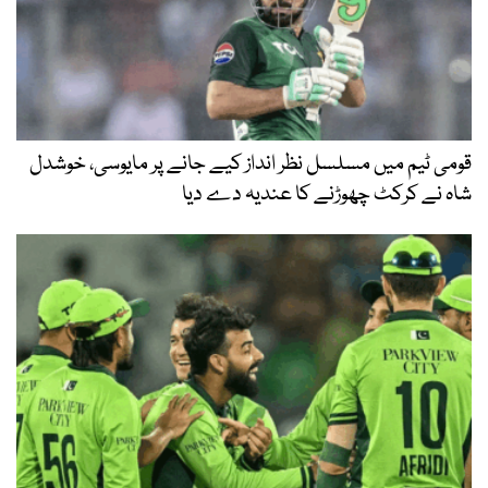
قومی ٹیم میں مسلسل نظر انداز کیے جانے پر مایوسی، خوشدل
شاہ نے کرکٹ چھوڑنے کا عندیہ دے دیا