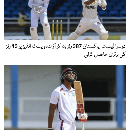
دوسرا ٹیسٹ: پاکستان 387 رنز بنا کر آؤٹ، ویسٹ انڈیز پر 43 رنز
کی برتری حاصل کرلی