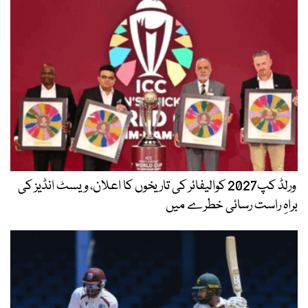
ورلڈ کپ2027 کوالیفائر کی تاریخوں کا اعلان، ویسٹ انڈیز کی
براہِ راست رسائی خطرے میں