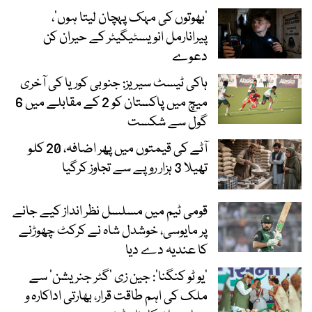
‘بھوتوں کی مہک پہچان لیتا ہوں’،
پیرانارمل انویسٹیگیٹر کے حیران کن
دعوے
ہاکی ٹیسٹ سیریز: جنوبی کوریا کی آخری
میچ میں پاکستان کو 2 کے مقابلے میں 6
گول سے شکست
آٹے کی قیمتوں میں پھر اضافہ، 20 کلو
تھیلا 3 ہزار روپے سے تجاوز کرگیا
قومی ٹیم میں مسلسل نظر انداز کیے جانے
پر مایوسی، خوشدل شاہ نے کرکٹ چھوڑنے
کا عندیہ دے دیا
’یو ٹو کنگنا‘: جین زی ’گٹر جنریشن‘ سے
ملک کی اہم طاقت قرار، بھارتی اداکارہ و