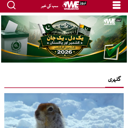
سب کی خبر
گلہری