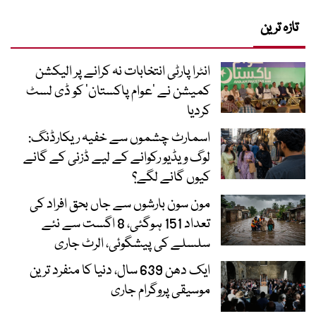
تازہ ترین
انٹرا پارٹی انتخابات نہ کرانے پر الیکشن
کمیشن نے ’عوام پاکستان‘ کو ڈی لسٹ
کردیا
اسمارٹ چشموں سے خفیہ ریکارڈنگ:
لوگ ویڈیو رکوانے کے لیے ڈزنی کے گانے
کیوں گانے لگے؟
مون سون بارشوں سے جاں بحق افراد کی
تعداد 151 ہوگئی، 8 اگست سے نئے
سلسلے کی پیشگوئی، الرٹ جاری
ایک دھن 639 سال، دنیا کا منفرد ترین
موسیقی پروگرام جاری