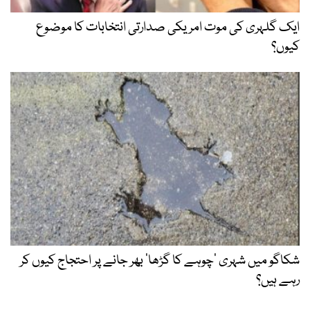
ایک گلہری کی موت امریکی صدارتی انتخابات کا موضوع
کیوں؟
شکاگو میں شہری ’چوہے کا گڑھا‘ بھر جانے پر احتجاج کیوں کر
رہے ہیں؟