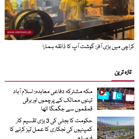
کراچی میں بڑی آفر: گوشت آپ کا ذائقہ ہمارا
تازہ ترین
مکہ مشترکہ دفاعی معاہدہ: اسلام آباد
تینوں ممالک کے پرچموں اور برقی
قمقموں سے جگمگا اٹھا
حکومت کا بجلی کی 3 بڑی تقسیم کار
کمپنیوں کی نجکاری کا عمل تیز کرنے کا
فیصلہ