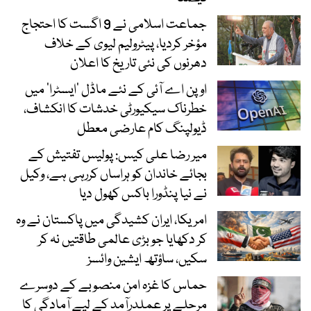
جماعت اسلامی نے 9 اگست کا احتجاج
مؤخر کردیا، پیٹرولیم لیوی کے خلاف
دھرنوں کی نئی تاریخ کا اعلان
اوپن اے آئی کے نئے ماڈل ’ایسٹرا‘ میں
خطرناک سیکیورٹی خدشات کا انکشاف،
ڈیولپنگ کام عارضی معطل
میر رضا علی کیس: پولیس تفتیش کے
بجائے خاندان کو ہراساں کررہی ہے، وکیل
نے نیا پنڈورا باکس کھول دیا
امریکا، ایران کشیدگی میں پاکستان نے وہ
کر دکھایا جو بڑی عالمی طاقتیں نہ کر
سکیں، ساؤتھ ایشین وائسز
حماس کا غزہ امن منصوبے کے دوسرے
مرحلے پر عملدرآمد کے لیے آمادگی کا