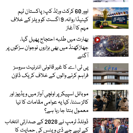
اوور 60 کرکٹ ورلڈ کپ: پاکستان ٹیم
کینیڈا روانہ، 9 اگست کو ویلز کے خلاف
مہم کا آغاز
بھارت میں طلبہ احتجاج پھیل گیا،
جھاڑکھنڈ میں بھی ہزاروں نوجوان سڑکوں پر
آگئے
پی ٹی اے کا غیر قانونی انٹرنیٹ سروسز
فراہم کرنے والوں کے خلاف کریک ڈاؤن
موبائل اسپیکر پر اونچی آواز میں ویڈیوز اور
کالز سننا، کیا یہ عوامی مقامات کا نیا
معمول بنتا جا رہا ہے؟
ڈونلڈ ٹرمپ نے 2028 کے صدارتی انتخاب
کے لیے جے ڈی وینس کی حمایت کا