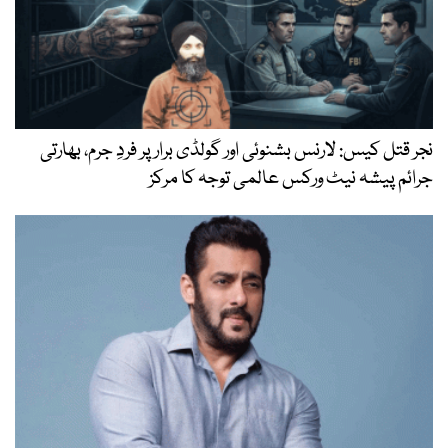
نجر قتل کیس: لارنس بشنوئی اور گولڈی برار پر فردِ جرم، بھارتی
جرائم پیشہ نیٹ ورکس عالمی توجہ کا مرکز