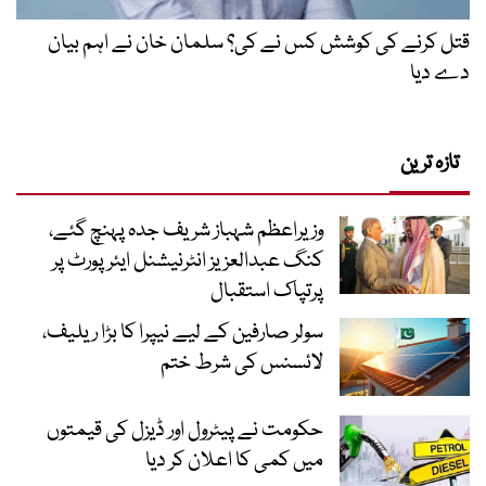
قتل کرنے کی کوشش کس نے کی؟ سلمان خان نے اہم بیان
دے دیا
تازہ ترین
وزیراعظم شہباز شریف جدہ پہنچ گئے،
کنگ عبدالعزیز انٹرنیشنل ایئر پورٹ پر
پرتپاک استقبال
سولر صارفین کے لیے نیپرا کا بڑا ریلیف،
لائسنس کی شرط ختم
حکومت نے پیٹرول اور ڈیزل کی قیمتوں
میں کمی کا اعلان کر دیا