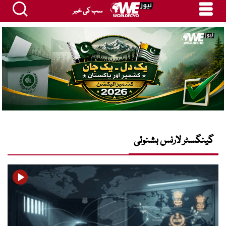
سب کی خبر
گینگسٹر لارنس بشنوئی