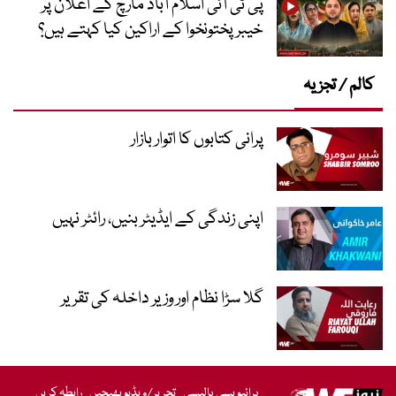
پی ٹی آئی اسلام آباد مارچ کے اعلان پر
خیبر پختونخوا کے اراکین کیا کہتے ہیں؟
کالم / تجزیہ
پرانی کتابوں کا اتوار بازار
اپنی زندگی کے ایڈیٹر بنیں، رائٹر نہیں
گلا سڑا نظام اور وزیر داخلہ کی تقریر
پرائیویسی پالیسی
تحریر/ویڈیو بھیجیں
رابطہ کریں