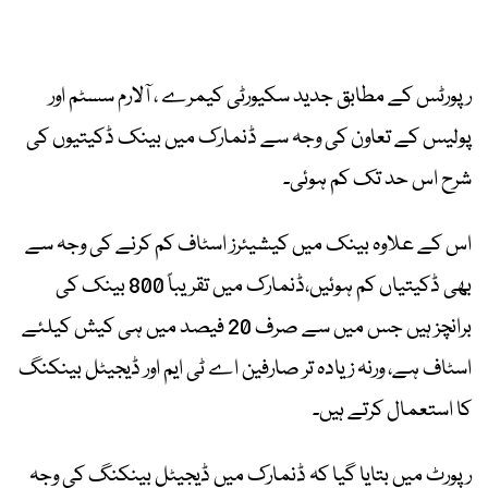
رپورٹس کے مطابق جدید سکیورٹی کیمرے ، آلارم سسٹم اور
پولیس کے تعاون کی وجہ سے ڈنمارک میں بینک ڈکیتیوں کی
شرح اس حد تک کم ہوئی۔
اس کے علاوہ بینک میں کیشیئرز اسٹاف کم کرنے کی وجہ سے
بھی ڈکیتیاں کم ہوئیں،ڈنمارک میں تقریباً 800 بینک کی
برانچز ہیں جس میں سے صرف 20 فیصد میں ہی کیش کیلئے
اسٹاف ہے، ورنہ زیادہ تر صارفین اے ٹی ایم اور ڈیجیٹل بینکنگ
کا استعمال کرتے ہیں۔
رپورٹ میں بتایا گیا کہ ڈنمارک میں ڈیجیٹل بینکنگ کی وجہ