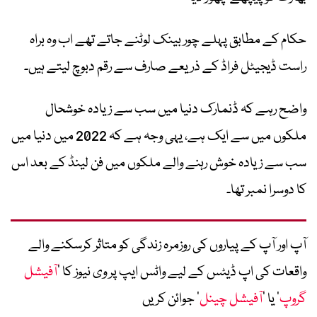
حکام کے مطابق پہلے چور بینک لوٹنے جاتے تھے اب وہ براہ
راست ڈیجیٹل فراڈ کے ذریعے صارف سے رقم دبوچ لیتے ہیں۔
واضح رہے کہ ڈنمارک دنیا میں سب سے زیادہ خوشحال
ملکوں میں سے ایک ہے، یہی وجہ ہے کہ 2022 میں دنیا میں
سب سے زیادہ خوش رہنے والے ملکوں میں فن لینڈ کے بعد اس
کا دوسرا نمبر تھا۔
آپ اور آپ کے پیاروں کی روزمرہ زندگی کو متاثر کرسکنے والے
واقعات کی اپ ڈیٹس کے لیے واٹس ایپ پر وی نیوز کا ’
آفیشل
گروپ
‘ یا ’
آفیشل چینل
‘ جوائن کریں