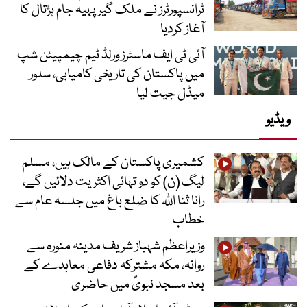
ٹرانسپورٹرز نے ملک گیر پہیہ جام ہڑتال کا
آغاز کردیا
آئی ٹی ایف ماسٹرز ورلڈ ٹیم چیمپیئن شپ
میں پاکستان کی تاریخی کامیابی، سلور
میڈل جیت لیا
ویڈیو
کشمیری پاکستان کے مالک ہیں، مسلم
لیگ (ن) کو دو تہائی اکثریت دلائیں گے،
رانا ثنا اللہ کا ضلع باغ میں جلسہ عام سے
خطاب
وزیراعظم شہباز شریف مدینہ منورہ سے
روانہ، مکہ مشترکہ دفاعی معاہدے کے
بعد مسجد نبویؐ میں حاضری