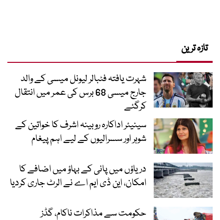
تازہ ترین
شہرت یافتہ فٹبالر لیونل میسی کے والد
جارج میسی 68 برس کی عمر میں انتقال
کرگئے
سینیئر اداکارہ روبینہ اشرف کا خواتین کے
شوہر اور سسرالیوں کے لیے اہم پیغام
دریاؤں میں پانی کے بہاؤ میں اضافے کا
امکان، این ڈی ایم اے نے الرٹ جاری کردیا
حکومت سے مذاکرات ناکام، گڈز