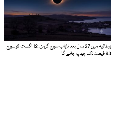
برطانیہ میں 27 سال بعد نایاب سورج گرہن، 12 اگست کو سورج
93 فیصد تک چھپ جائے گا