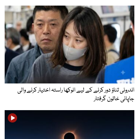
اندرونی تناؤ دور کرنے کے لیے انوکھا راستہ اختیار کرنے والی
جاپانی خاتون گرفتار