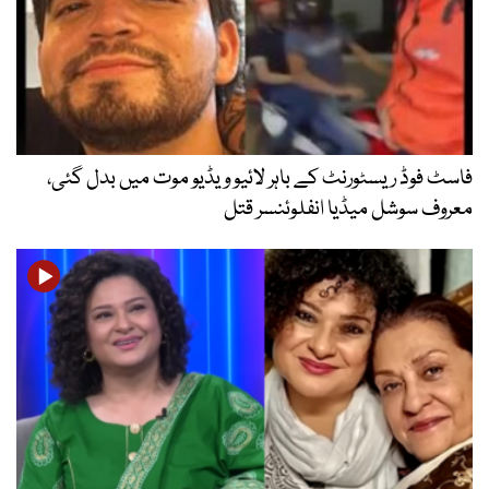
فاسٹ فوڈ ریسٹورنٹ کے باہر لائیو ویڈیو موت میں بدل گئی،
معروف سوشل میڈیا انفلوئنسر قتل