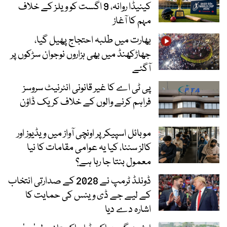
کینیڈا روانہ، 9 اگست کو ویلز کے خلاف
مہم کا آغاز
بھارت میں طلبہ احتجاج پھیل گیا،
جھاڑکھنڈ میں بھی ہزاروں نوجوان سڑکوں پر
آگئے
پی ٹی اے کا غیر قانونی انٹرنیٹ سروسز
فراہم کرنے والوں کے خلاف کریک ڈاؤن
موبائل اسپیکر پر اونچی آواز میں ویڈیوز اور
کالز سننا، کیا یہ عوامی مقامات کا نیا
معمول بنتا جا رہا ہے؟
ڈونلڈ ٹرمپ نے 2028 کے صدارتی انتخاب
کے لیے جے ڈی وینس کی حمایت کا
اشارہ دے دیا