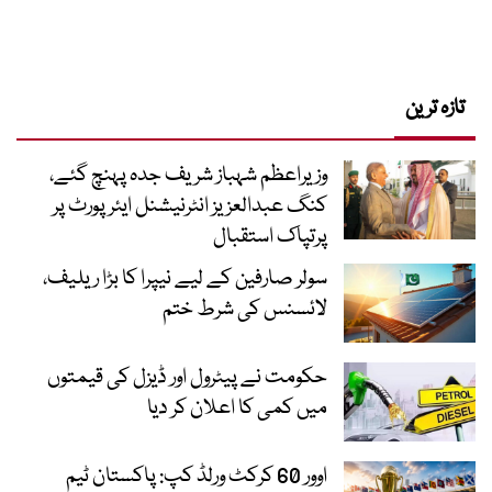
تازہ ترین
وزیراعظم شہباز شریف جدہ پہنچ گئے،
کنگ عبدالعزیز انٹرنیشنل ایئر پورٹ پر
پرتپاک استقبال
سولر صارفین کے لیے نیپرا کا بڑا ریلیف،
لائسنس کی شرط ختم
حکومت نے پیٹرول اور ڈیزل کی قیمتوں
میں کمی کا اعلان کر دیا
اوور 60 کرکٹ ورلڈ کپ: پاکستان ٹیم