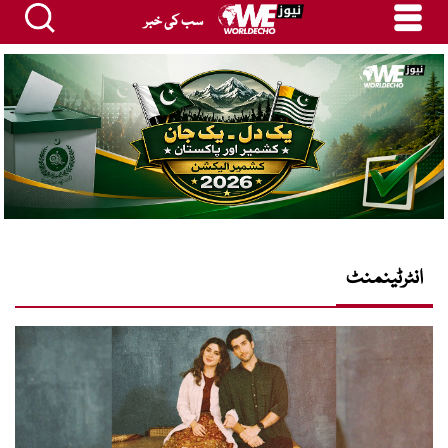
سب کی خبر
انٹرٹینمنٹ