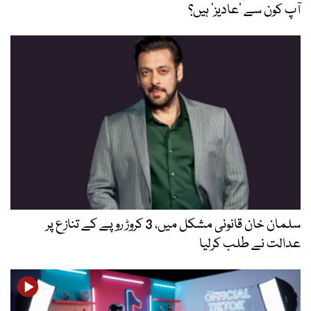
آپ کون سے ‘عادیز’ ہیں؟
سلمان خان قانونی مشکل میں، 3 کروڑ روپے کے تنازع پر
عدالت نے طلب کرلیا