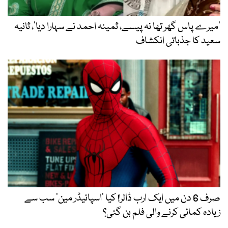
’میرے پاس گھر تھا نہ پیسے، ثمینہ احمد نے سہارا دیا‘، ثانیہ
سعید کا جذباتی انکشاف
صرف 6 دن میں ایک ارب ڈالر! کیا ’اسپائیڈر مین‘ سب سے
زیادہ کمائی کرنے والی فلم بن گئی؟