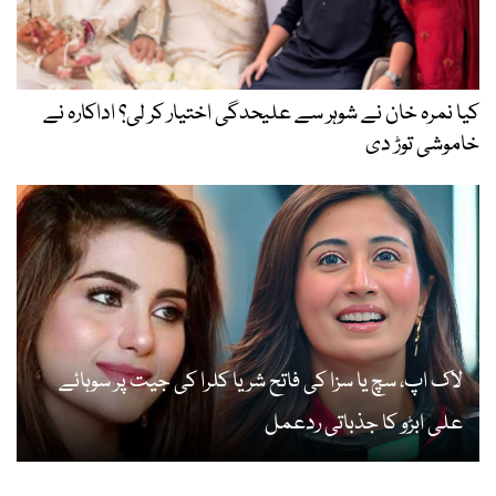
کیا نمرہ خان نے شوہر سے علیحدگی اختیار کر لی؟ اداکارہ نے
خاموشی توڑ دی
لاک اپ، سچ یا سزا کی فاتح شریا کلرا کی جیت پر سوہائے
علی ابڑو کا جذباتی ردعمل