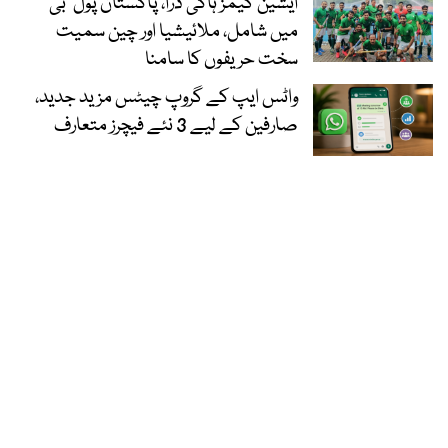
ایشین گیمز ہاکی ڈرا، پاکستان پول ’بی‘
میں شامل، ملائیشیا اور چین سمیت
سخت حریفوں کا سامنا
واٹس ایپ کے گروپ چیٹس مزید جدید،
صارفین کے لیے 3 نئے فیچرز متعارف