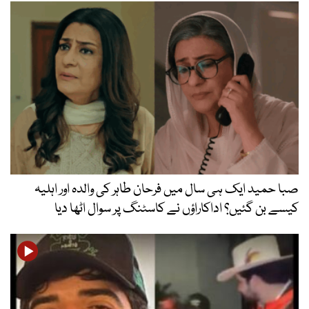
صبا حمید ایک ہی سال میں فرحان طاہر کی والدہ اور اہلیہ
کیسے بن گئیں؟ اداکاراؤں نے کاسٹنگ پر سوال اٹھا دیا