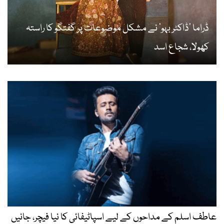
ڈراما ’ڈاکٹر بہو‘ نے مشکل موضوعات پر گفتگو کا راستہ
کھولا، شجاع اسد
عاطف اسلم کے مداحوں کے لیے اسپاٹیفائی کا نیا فیچر، جانیں