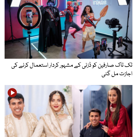
ٹک ٹاک صارفین کو ڈزنی کے مشہور کردار استعمال کرنے کی
اجازت مل گئی