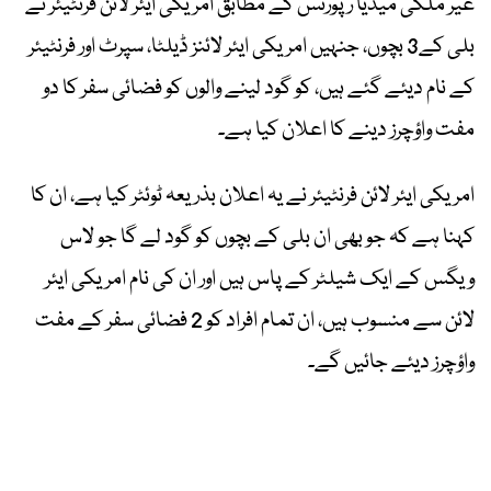
غیر ملکی میڈیا رپورٹس کے مطابق امریکی ایئر لائن فرنٹیئر نے
بلی کے3 بچوں، جنہیں امریکی ایئر لائنز ڈیلٹا، سپرٹ اور فرنٹیئر
کے نام دیئے گئے ہیں، کو گود لینے والوں کو فضائی سفر کا دو
مفت واؤچرز دینے کا اعلان کیا ہے۔
امریکی ایئر لائن فرنٹیئر نے یہ اعلان بذریعہ ٹوئٹر کیا ہے، ان کا
کہنا ہے کہ جو بھی ان بلی کے بچوں کو گود لے گا جو لاس
ویگس کے ایک شیلٹر کے پاس ہیں اور ان کی نام امریکی ایئر
لائن سے منسوب ہیں، ان تمام افراد کو 2 فضائی سفر کے مفت
واؤچرز دیئے جائیں گے۔