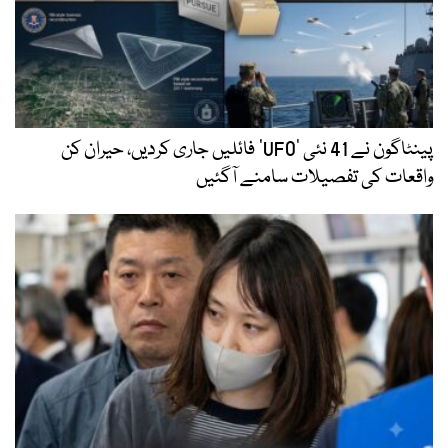
پینٹاگون نے 41 نئی ’UFO‘ فائلیں جاری کردیں، حیران کن
واقعات کی تفصیلات سامنے آگئیں