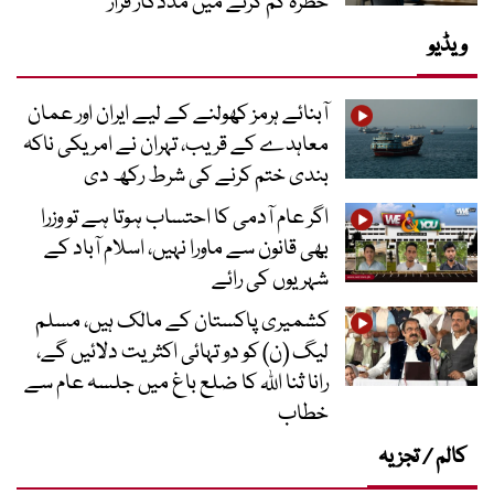
خطرہ کم کرنے میں مددگار قرار
ویڈیو
آبنائے ہرمز کھولنے کے لیے ایران اور عمان
معاہدے کے قریب، تہران نے امریکی ناکہ
بندی ختم کرنے کی شرط رکھ دی
اگر عام آدمی کا احتساب ہوتا ہے تو وزرا
بھی قانون سے ماورا نہیں، اسلام آباد کے
شہریوں کی رائے
کشمیری پاکستان کے مالک ہیں، مسلم
لیگ (ن) کو دو تہائی اکثریت دلائیں گے،
رانا ثنا اللہ کا ضلع باغ میں جلسہ عام سے
خطاب
کالم / تجزیہ