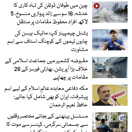
چین میں طوفان ڈولفن کی تباہ کاری کا
خدشہ، 16 سو سے زائد پروازیں منسوخ، 5
لاکھ افراد محفوظ مقامات پر منتقل
یشنل چیمپینز کپ: مائیک ہیسن کی
چاروں ٹیموں کے کوچنگ اسٹاف سے اہم
مشاورت
مقبوضہ کشمیر میں جماعت اسلامی کے
خلاف بڑا آپریشن، بھارتی فورسز کے 26
مقامات پر چھاپے
مکہ دفاعی معاہدہ عالمِ اسلام کے لیے اہم
پیشرفت، ایران کو بھی شامل کیا جائے:
حافظ نعیم الرحمان
مسلسل بیٹھنے کے بجائے مختصر وقفوں
سے جسمانی سرگرمی، کینسر سے موت کا