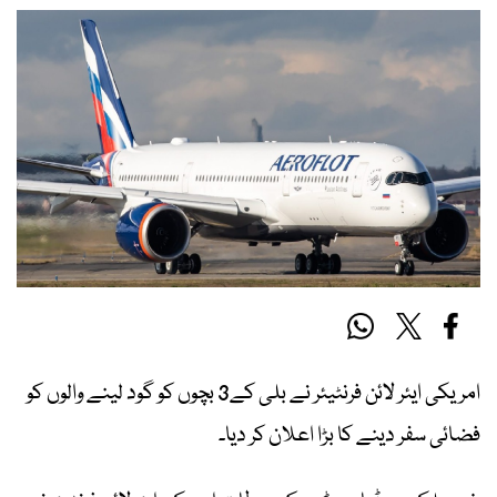
امریکی ایئر لائن فرنٹیئر نے بلی کے3 بچوں کو گود لینے والوں کو
فضائی سفر دینے کا بڑا اعلان کر دیا۔