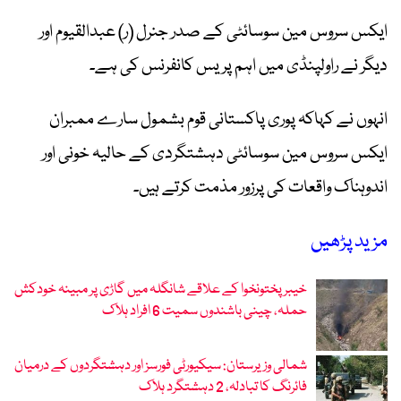
ایکس سروس مین سوسائٹی کے صدر جنرل (ر) عبدالقیوم اور
دیگر نے راولپنڈی میں اہم پریس کانفرنس کی ہے۔
انہوں نے کہاکہ پوری پاکستانی قوم بشمول سارے ممبران
ایکس سروس مین سوسائٹی دہشتگردی کے حالیہ خونی اور
اندوہناک واقعات کی پرزور مذمت کرتے ہیں۔
مزید پڑھیں
خیبرپختونخوا کے علاقے شانگلہ میں گاڑی پر مبینہ خودکش
حملہ، چینی باشندوں سمیت 6 افراد ہلاک
شمالی وزیرستان: سیکیورٹی فورسز اور دہشتگردوں کے درمیان
فائرنگ کا تبادلہ، 2 دہشتگرد ہلاک