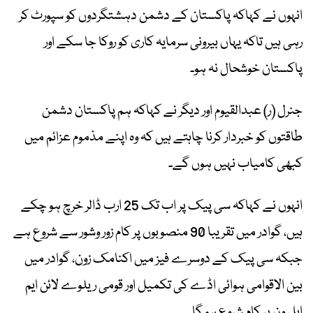
انہوں نے کہاکہ پاکستان کے دشمن دہشتگردوں کو سپورٹ کر
رہی ہیں تاکہ یہاں بیرونی سرمایہ کاری کو روکا جا سکے اور
پاکستان خوشحال نہ ہو۔
جنرل (ر) عبدالقیوم اور دیگر نے کہاکہ ہم پاکستان دشمن
طاقتوں کو خبردار کرنا چاہتے ہیں کہ وہ اپنے مذموم عزائم میں
کبھی کامیاب نہیں ہوں گے۔
انہوں نے کہاکہ سی پیک پر اب تک 25 ارب ڈالر خرچ ہو چکے
ہیں، گوادر میں تقریبا 90 منصوبوں پر کام زور وشور سے شروع ہے
جبکہ سی پیک کے دوسرے فیز میں اکنامک زون، گوادر میں
بین الاقوامی ہوائی اڈے کی تکمیل اور قومی ریلوے لائن ایم
ایل ون پر کام شروع ہو گا۔