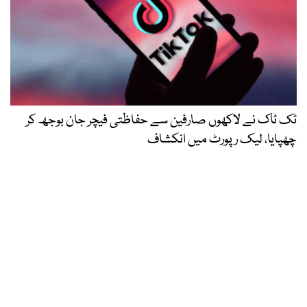
ٹک ٹاک نے لاکھوں صارفین سے حفاظتی فیچر جان بوجھ کر
چھپایا، لیک رپورٹ میں انکشاف