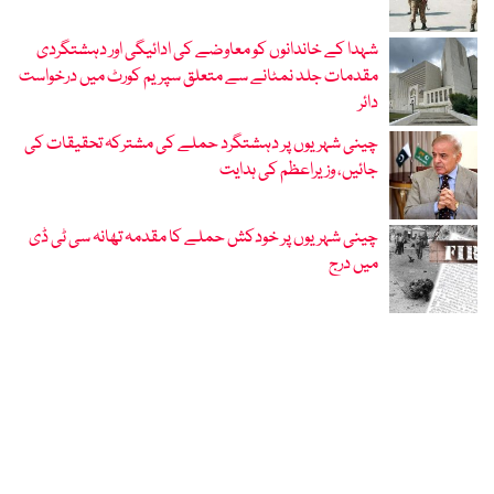
شہدا کے خاندانوں کو معاوضے کی ادائیگی اور دہشتگردی
مقدمات جلد نمٹانے سے متعلق سپریم کورٹ میں درخواست
دائر
چینی شہریوں پر دہشتگرد حملے کی مشترکہ تحقیقات کی
جائیں، وزیراعظم کی ہدایت
چینی شہریوں پر خودکش حملے کا مقدمہ تھانہ سی ٹی ڈی
میں درج