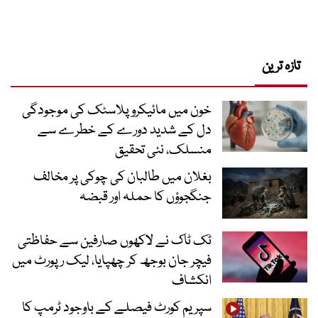
تازہ ترین
خون میں مائیکرو پلاسٹک کی موجودگی
دل کے شدید دورے کے خطرے سے
منسلک، نئی تحقیق
بغلان میں طالبان کی چوکی پر مخالف
جنگجوؤں کا حملہ اور قبضہ
ٹک ٹاک نے لاکھوں صارفین سے حفاظتی
فیچر جان بوجھ کر چھپایا، لیک رپورٹ میں
انکشاف
سپریم کورٹ فیصلے کے باوجود ٹرمپ کا