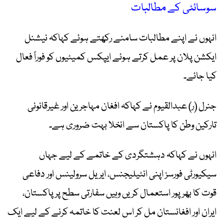
سوسائٹی کے مطالبات
انہوں نے اپنے مطالبات سامنے رکھتے ہوئے کہاکہ نیشنل
ایکشن پلان پر عمل کرتے ہوئے ایپکس کمیٹیوں کو فوراً فعال
کیا جائے۔
جنرل (ر) عبدالقیوم نے کہاکہ افغان مہاجرین اور غیرقانونی
تارکین وطن کا پاکستان سے انخلا بہت ضروری ہے۔
انہوں نے کہاکہ دہشتگردی کے خاتمے کے لیے جہاں
سیکیورٹی فورسز اپنی انٹیلیجنس، ایریل سرولینس اور دفاعی
قوت کا بھرپور استعمال کریں وہیں سفارتی سطح پر پاکستان،
ایران اور افغانستان مل کر اس لعنت کا خاتمہ کرنے کے لیے ایک