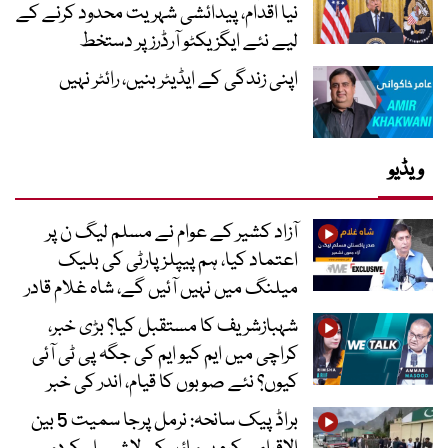
نیا اقدام، پیدائشی شہریت محدود کرنے کے
لیے نئے ایگزیکٹو آرڈرز پر دستخط
اپنی زندگی کے ایڈیٹر بنیں، رائٹر نہیں
ویڈیو
آزاد کشیر کے عوام نے مسلم لیگ ن پر
اعتماد کیا، ہم پیپلز پارٹی کی بلیک
میلنگ میں نہیں آئیں گے، شاہ غلام قادر
شہبازشریف کا مستقبل کیا؟ بڑی خبر،
کراچی میں ایم کیو ایم کی جگہ پی ٹی آئی
کیوں؟ نئے صوبوں کا قیام، اندر کی خبر
براڈ پیک سانحہ: نرمل پرجا سمیت 5 بین