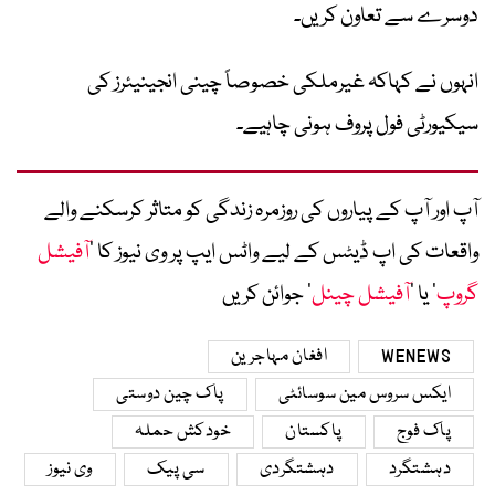
دوسرے سے تعاون کریں۔
انہوں نے کہاکہ غیرملکی خصوصاً چینی انجینیئرز کی
سیکیورٹی فول پروف ہونی چاہیے۔
آپ اور آپ کے پیاروں کی روزمرہ زندگی کو متاثر کرسکنے والے
واقعات کی اپ ڈیٹس کے لیے واٹس ایپ پر وی نیوز کا ’
آفیشل
گروپ
‘ یا ’
آفیشل چینل
‘ جوائن کریں
WENEWS
افغان مہاجرین
ایکس سروس مین سوسائٹی
پاک چین دوستی
پاک فوج
پاکستان
خودکش حملہ
دہشتگرد
دہشتگردی
سی پیک
وی نیوز