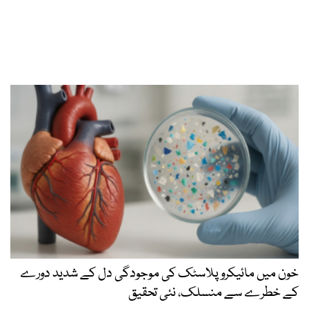
خون میں مائیکرو پلاسٹک کی موجودگی دل کے شدید دورے
کے خطرے سے منسلک، نئی تحقیق