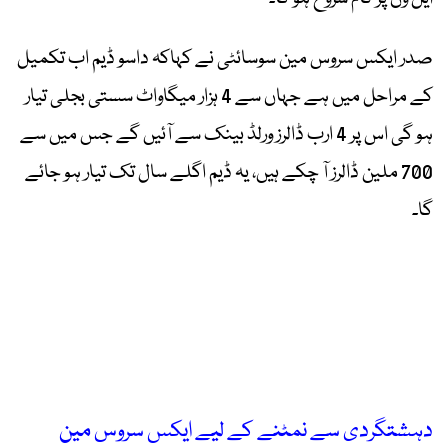
صدر ایکس سروس مین سوسائٹی نے کہاکہ داسو ڈیم اب تکمیل
کے مراحل میں ہے جہاں سے 4 ہزار میگاواٹ سستی بجلی تیار
ہو گی اس پر 4 ارب ڈالرز ورلڈ بینک سے آئیں گے جس میں سے
700 ملین ڈالرز آ چکے ہیں، یہ ڈیم اگلے سال تک تیار ہو جائے
گا۔
دہشتگردی سے نمٹنے کے لیے ایکس سروس مین