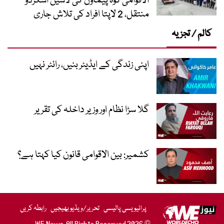
الاقوامی کوہ پیماؤں کی لاشیں اسکردو
منتقل، 2 لاپتا افراد کی تلاش جاری
کالم / تجزیہ
اپنی زندگی کے ایڈیٹر بنیں، رائٹر نہیں
گلا سڑا نظام اور وزیر داخلہ کی تقریر
کشمیر: بین الاقوامی قانون کیا کہتا ہے؟
پرائیویسی پالیسی
تحریر/ویڈیو بھیجیں
رابطہ کریں
© 2026 WE News. All Rights Reserved