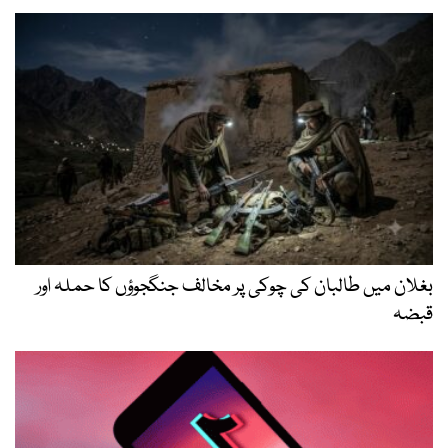
بغلان میں طالبان کی چوکی پر مخالف جنگجوؤں کا حملہ اور
قبضہ