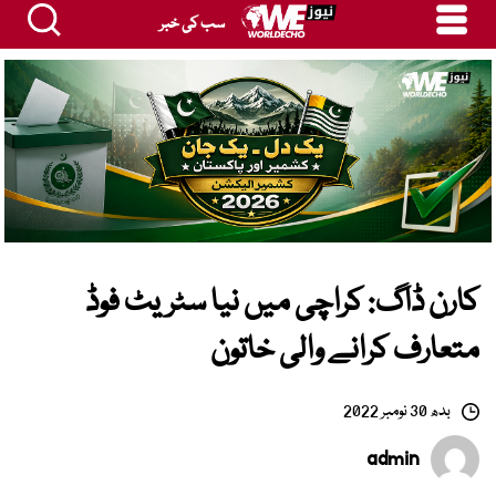
سب کی خبر
کارن ڈاگ: کراچی میں نیا سٹریٹ فوڈ
متعارف کرانے والی خاتون
بدھ 30 نومبر 2022
admin