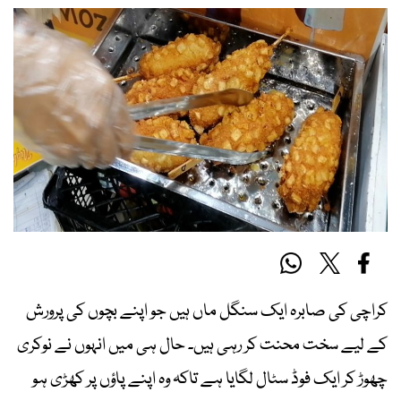
کراچی کی صابرہ ایک سنگل ماں ہیں جو اپنے بچوں کی پرورش
کے لیے سخت محنت کر رہی ہیں۔ حال ہی میں انہوں نے نوکری
چھوڑ کر ایک فوڈ سٹال لگایا ہے تاکہ وہ اپنے پاؤں پر کھڑی ہو