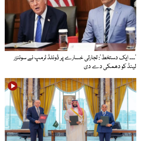
’۔۔۔ ایک دستخط‘: تجارتی خسارے پر ڈونلڈ ٹرمپ نے سوئٹزر
لینڈ کو دھمکی دے دی