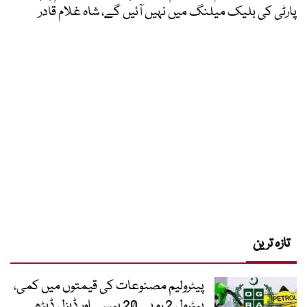
پارٹی کی بلیک میلنگ میں نہیں آئیں گے، شاہ غلام قادر
تازہ ترین
پیٹرولیم مصنوعات کی قیمتوں میں کمی،
پیٹرول 2 روپے 20 پیسے اور ڈیزل ڈیڑھ