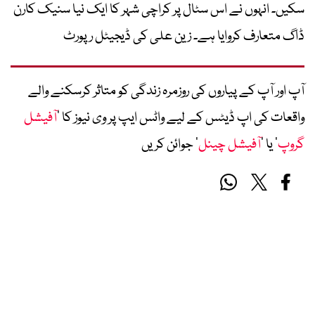
سکیں۔ انہوں نے اس سٹال پر کراچی شہر کا ایک نیا سنیک کارن
ڈاگ متعارف کروایا ہے۔ زین علی کی ڈیجیٹل رپورٹ
آپ اور آپ کے پیاروں کی روزمرہ زندگی کو متاثر کرسکنے والے
واقعات کی اپ ڈیٹس کے لیے واٹس ایپ پر وی نیوز کا ’
آفیشل
گروپ
‘ یا ’
آفیشل چینل
‘ جوائن کریں