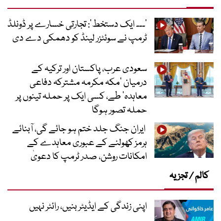
’۔۔۔ ایک دستخط‘: تجارتی خسارے پر ڈونلڈ
ٹرمپ نے سوئٹزر لینڈ کو دھمکی دے دی
سعودی عرب، پاکستان اور ترکیہ کے
درمیان ’مکہ مکرمہ مشترکہ دفاعی
معاہدہ‘ طے، کسی ایک پر حملہ تینوں پر
حملہ تصور ہوگا
ایران جنگ جلد ختم ہو جائے گی، آبنائے
ہرمز کھولنے کے عبوری معاہدے کے
امکانات روشن، صدر ٹرمپ کا دعویٰ
کالم / تجزیہ
اپنی زندگی کے ایڈیٹر بنیں، رائٹر نہیں