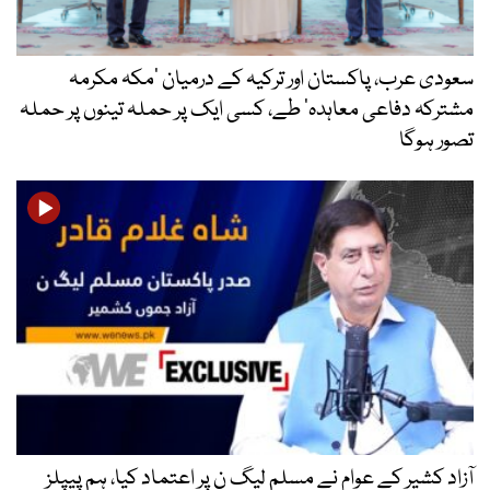
سعودی عرب، پاکستان اور ترکیہ کے درمیان ’مکہ مکرمہ
مشترکہ دفاعی معاہدہ‘ طے، کسی ایک پر حملہ تینوں پر حملہ
تصور ہوگا
آزاد کشیر کے عوام نے مسلم لیگ ن پر اعتماد کیا، ہم پیپلز