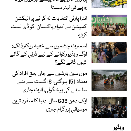
روپے فی لیٹر سستا
انٹرا پارٹی انتخابات نہ کرانے پر الیکشن
کمیشن نے ’عوام پاکستان‘ کو ڈی لسٹ
کردیا
اسمارٹ چشموں سے خفیہ ریکارڈنگ:
لوگ ویڈیو رکوانے کے لیے ڈزنی کے گانے
کیوں گانے لگے؟
مون سون بارشوں سے جاں بحق افراد کی
تعداد 151 ہوگئی، 8 اگست سے نئے
سلسلے کی پیشگوئی، الرٹ جاری
ایک دھن 639 سال، دنیا کا منفرد ترین
موسیقی پروگرام جاری
ویڈیو