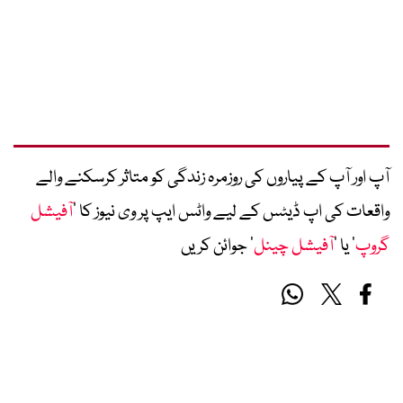
آپ اور آپ کے پیاروں کی روزمرہ زندگی کو متاثر کرسکنے والے
واقعات کی اپ ڈیٹس کے لیے واٹس ایپ پر وی نیوز کا ’
آفیشل
گروپ
‘ یا ’
آفیشل چینل
‘ جوائن کریں