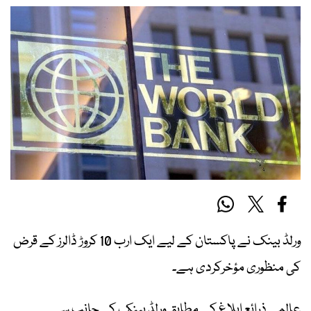
ورلڈ بینک نے پاکستان کے لیے ایک ارب 10 کروڑ ڈالرز کے قرض
کی منظوری مؤخرکردی ہے۔
عالمی ذرائع ابلاغ کے مطابق ورلڈ بینک کی جانب سے