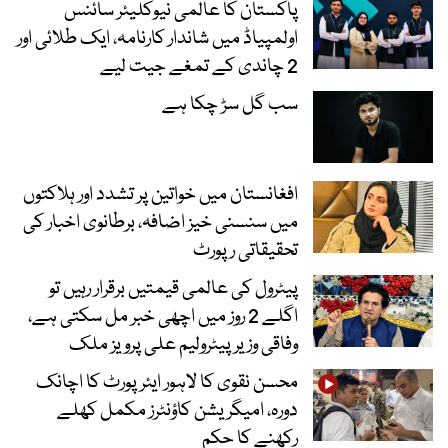
پاکستان کا عالمی نیوکلیئر سائنس
اولمپیاڈ میں شاندار کارنامہ، ایک طلائی اور
2 چاندی کے تمغے جیت لیے
سب گل سڑ چکا ہے
افغانستان میں خواتین پر تشدد اور ہلاکتوں
میں سنسنی خیز اضافہ، برطانوی اخبار کی
تحقیقاتی رپورٹ
پیٹرول کی عالمی قیمتیں برقرار رہیں تو
اگلے 2 روز میں اچھی خبر مل سکتی ہے،
وفاقی وزیر پیٹرولیم علی پرویز ملک
محسن نقوی کا لاہور ایئرپورٹ کا اچانک
دورہ، امیگریشن کاؤنٹرز مکمل کھلے
رکھنے کا حکم