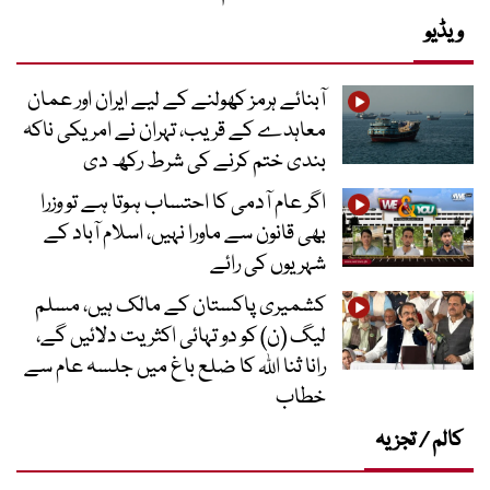
ویڈیو
آبنائے ہرمز کھولنے کے لیے ایران اور عمان
معاہدے کے قریب، تہران نے امریکی ناکہ
بندی ختم کرنے کی شرط رکھ دی
اگر عام آدمی کا احتساب ہوتا ہے تو وزرا
بھی قانون سے ماورا نہیں، اسلام آباد کے
شہریوں کی رائے
کشمیری پاکستان کے مالک ہیں، مسلم
لیگ (ن) کو دو تہائی اکثریت دلائیں گے،
رانا ثنا اللہ کا ضلع باغ میں جلسہ عام سے
خطاب
کالم / تجزیہ