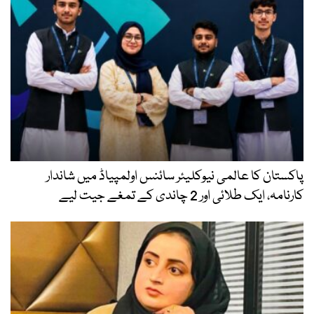
پاکستان کا عالمی نیوکلیئر سائنس اولمپیاڈ میں شاندار
کارنامہ، ایک طلائی اور 2 چاندی کے تمغے جیت لیے