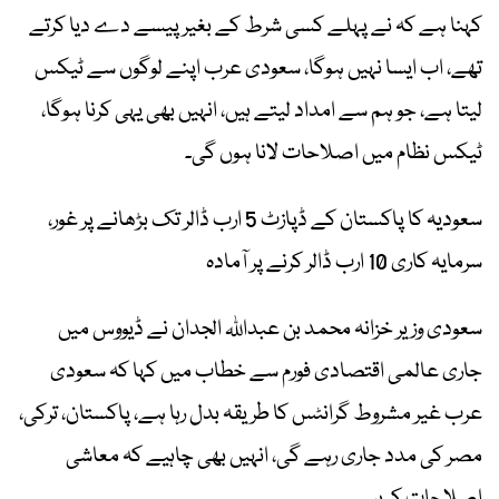
کہنا ہے کہ نے پہلے کسی شرط کے بغیر پیسے دے دیا کرتے
تھے، اب ایسا نہیں ہوگا، سعودی عرب اپنے لوگوں سے ٹیکس
لیتا ہے، جو ہم سے امداد لیتے ہیں، انہیں بھی یہی کرنا ہوگا،
ٹیکس نظام میں اصلاحات لانا ہوں گی۔
سعودیہ کا پاکستان کے ڈپازٹ 5 ارب ڈالر تک بڑھانے پر غور،
سرمایہ کاری 10 ارب ڈالر کرنے پر آمادہ
سعودی وزیر خزانہ محمد بن عبداللہ الجدان نے ڈیووس میں
جاری عالمی اقتصادی فورم سے خطاب میں کہا کہ سعودی
عرب غیر مشروط گرانٹس کا طریقہ بدل رہا ہے، پاکستان، ترکی،
مصر کی مدد جاری رہے گی، انہیں بھی چاہیے کہ معاشی