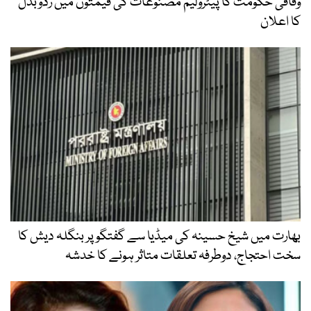
وفاقی حکومت کا پیٹرولیم مصنوعات کی قیمتوں میں ردوبدل
کا اعلان
بھارت میں شیخ حسینہ کی میڈیا سے گفتگو پر بنگلہ دیش کا
سخت احتجاج، دوطرفہ تعلقات متاثر ہونے کا خدشہ