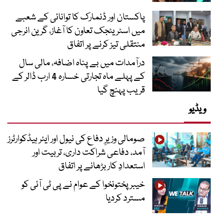
پاکستان اور ڈنمارک کا توانائی کے شعبے
میں اسٹریٹجک تعاون کا آغاز، گرین انرجی
منتقلی تیز کرنے پر اتفاق
درآمدات میں بے پناہ اضافہ، مالی سال
کے پہلے ماہ تجارتی خسارہ 4 ارب ڈالر کے
قریب پہنچ گیا
ویڈیو
صومالی وزیرِ دفاع کی نیول اور ایئر ہیڈکوارٹرز
آمد، دفاعی شراکت داری، تربیت اور
استعدادِ کار بڑھانے پر اتفاق
خیبرپختونخوا کے عوام نے پی ٹی آئی کو
مسترد کردیا