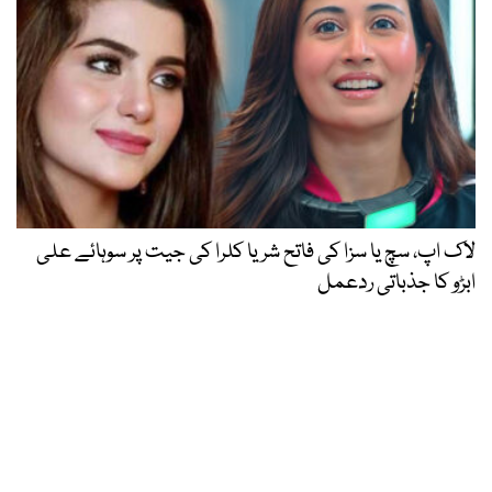
لاک اپ، سچ یا سزا کی فاتح شریا کلرا کی جیت پر سوہائے علی
ابڑو کا جذباتی ردعمل