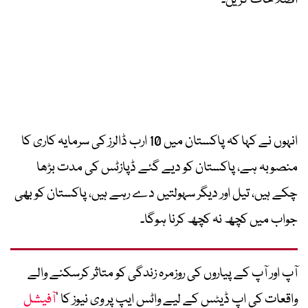
اصلاحات کریں۔
انہوں نے کہا کہ پاکستان میں 10 ارب ڈالرز کی سرمایہ کاری کا
منصوبہ ہے، پاکستان کو دیے گئے ڈپازٹس کی مدت بڑھا
چکے ہیں، تیل اور دیگر سہولتیں دے رہے ہیں، پاکستان کو بھی
جواب میں کچھ نہ کچھ کرنا ہوگا۔
آپ اور آپ کے پیاروں کی روزمرہ زندگی کو متاثر کرسکنے والے
واقعات کی اپ ڈیٹس کے لیے واٹس ایپ پر وی نیوز کا ’
آفیشل