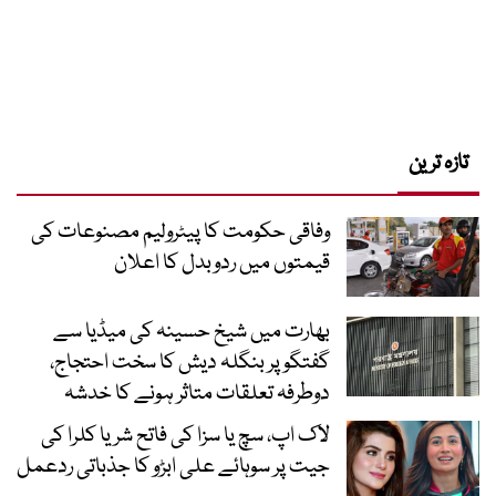
تازہ ترین
وفاقی حکومت کا پیٹرولیم مصنوعات کی
قیمتوں میں ردوبدل کا اعلان
بھارت میں شیخ حسینہ کی میڈیا سے
گفتگو پر بنگلہ دیش کا سخت احتجاج،
دوطرفہ تعلقات متاثر ہونے کا خدشہ
لاک اپ، سچ یا سزا کی فاتح شریا کلرا کی
جیت پر سوہائے علی ابڑو کا جذباتی ردعمل