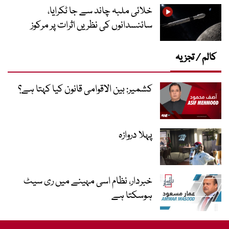
خلائی ملبہ چاند سے جا ٹکرایا،
سائنسدانوں کی نظریں اثرات پر مرکوز
کالم / تجزیہ
کشمیر: بین الاقوامی قانون کیا کہتا ہے؟
پہلا دروازہ
خبردار، نظام اسی مہینے میں ری سیٹ
ہوسکتا ہے